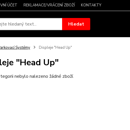
VNÍ ÚČET
REKLAMACE/VRÁCENÍ ZBOŽÍ
KONTAKTY
Hledat
arkovací Systémy
Displeje "Head Up"
leje "Head Up"
tegorii nebylo nalezeno žádné zboží.