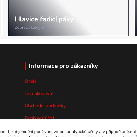
Zobrazit kategorii
Informace pro zákazníky
O nás
Jak nakupovat
Obchodní podmínky
Bankovní účet
Reklamace/vrácení zboží
čnost, zpříjemnění používání webu, analytické účely a v případě udělení