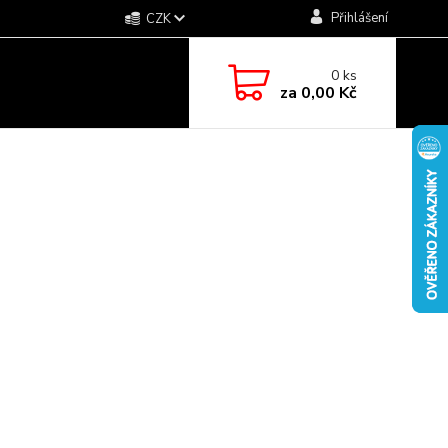
Přihlášení
CZK
0
ks
za
0,00 Kč