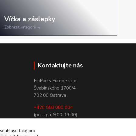
Zobrazit kategorii
Kontaktujte nás
EinParts Europe s.r.o.
Švabinského 1700/4
702 00 Ostrava
+420 558 080 004
(po. - pá. 9:00-13:00)
obchod@einparts.cz
 souhlasu také pro