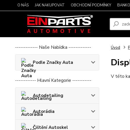
O NÁS
JAK NAKUPOVAT
OBCHODNÍ PODMÍNKY
BANKO
------------- Naše Nabídka -------------
Úvod
P
Disp
Podle Značky Auta
V této ka
------------ Hlavní Kategorie -----------
Autodetailing
Autorádia
Čištění Autoskel