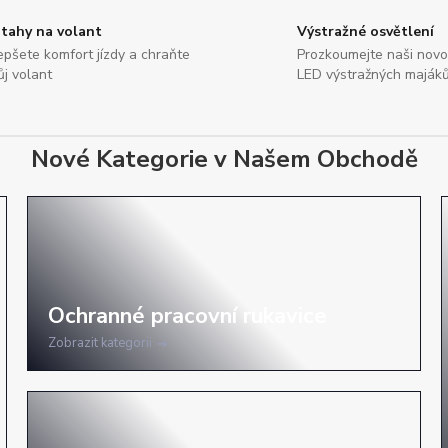
tahy na volant
Výstražné osvětlení
epšete komfort jízdy a chraňte
Prozkoumejte naši nov
ůj volant
LED výstražných maják
Nové Kategorie v Našem Obchodě
Zobrazit kategorii