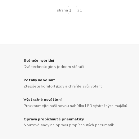
strana
z 1
Stěrače hybridní
Dvě technologie v jednom stěrači
Potahy na volant
Zlepšete komfort jízdy a chraňte svůj volant
Výstražné osvětlení
Prozkoumejte naši novou nabídku LED výstražných majáků
Oprava propíchnuté pneumatiky
Nouzové sady na opravu propíchnutých pneumatik