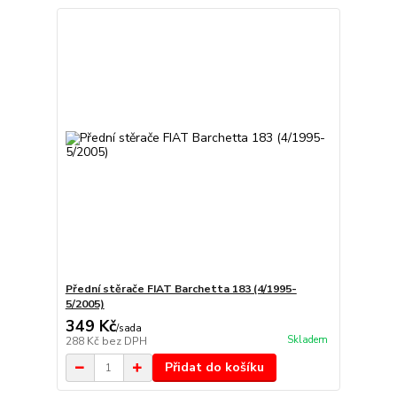
Přední stěrače FIAT Barchetta 183 (4/1995-
5/2005)
349 Kč
/
sada
Skladem
288 Kč
bez DPH
Přidat do košíku