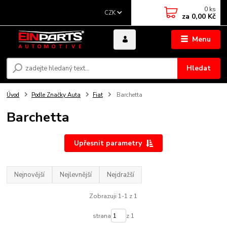
0
ks
CZK
za
0,00 Kč
Menu
Hledat
Úvod
Podle Značky Auta
Fiat
Barchetta
Barchetta
Upřesnit parametry
Nejnovější
Nejlevnější
Nejdražší
Zobrazuji 1-1 z 1
strana
z 1