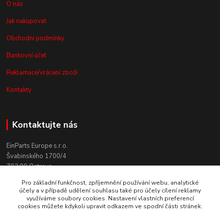
O nás
Jak nakupovat
Obchodní podmínky
Bankovní účet
Reklamace/vrácení zboží
Kontakty
Kontaktujte nás
EinParts Europe s.r.o.
Švabinského 1700/4
702 00 Ostrava
Pro základní funkčnost, zpříjemnění používání webu, analytické
+420 558 080 004
účely a v případě udělení souhlasu také pro účely cílení reklamy
(po. - pá. 9:00-13:00)
využíváme soubory cookies. Nastavení vlastních preferencí
cookies můžete kdykoli upravit odkazem ve spodní části stránek.
obchod@einparts.cz