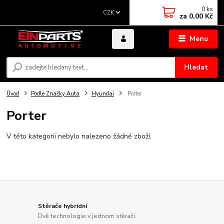
0
ks
CZK
za
0,00 Kč
Menu
Hledat
Úvod
Podle Značky Auta
Hyundai
Porter
Porter
V této kategorii nebylo nalezeno žádné zboží.
Stěrače hybridní
Dvě technologie v jednom stěrači