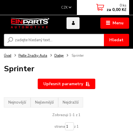
0
ks
CZK
za
0,00 Kč
Menu
Hledat
Úvod
Podle Značky Auta
Dodge
Sprinter
Sprinter
Upřesnit parametry
Nejnovější
Nejlevnější
Nejdražší
Zobrazuji 1-1 z 1
strana
z 1