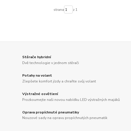
strana
z 1
Stěrače hybridní
Dvě technologie v jednom stěrači
Potahy na volant
Zlepšete komfort jízdy a chraňte svůj volant
Výstražné osvětlení
Prozkoumejte naši novou nabídku LED výstražných majáků
Oprava propíchnuté pneumatiky
Nouzové sady na opravu propíchnutých pneumatik