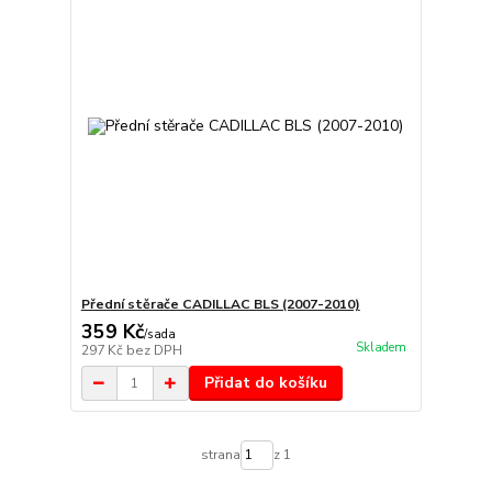
Přední stěrače CADILLAC BLS (2007-2010)
359 Kč
/
sada
Skladem
297 Kč
bez DPH
Přidat do košíku
strana
z 1