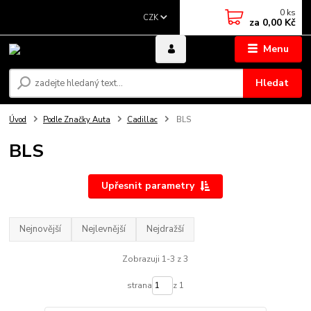
0
ks
CZK
za
0,00 Kč
Menu
Hledat
Úvod
Podle Značky Auta
Cadillac
BLS
BLS
Upřesnit parametry
Nejnovější
Nejlevnější
Nejdražší
Zobrazuji 1-3 z 3
strana
z 1