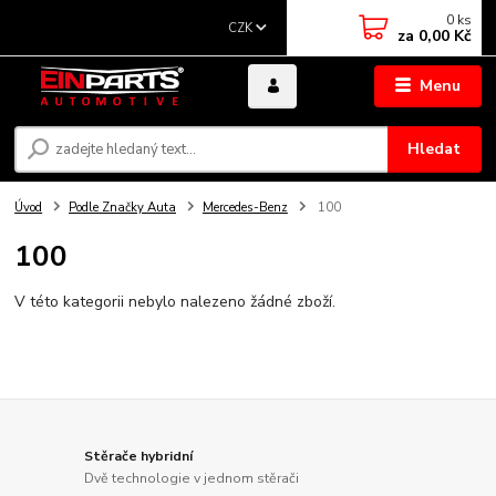
0
ks
CZK
za
0,00 Kč
Menu
Hledat
Úvod
Podle Značky Auta
Mercedes-Benz
100
100
V této kategorii nebylo nalezeno žádné zboží.
Stěrače hybridní
Dvě technologie v jednom stěrači