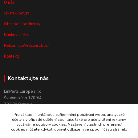
O nás
Jak nakupovat
Obchodní podmínky
Bankovní účet
Reklamace/vrácení zboží
Kontakty
Kontaktujte nás
EinParts Europe s.r.o.
Švabinského 1700/4
702 00 Ostrava
Pro základní funkčnost, zpříjemnění používání webu, analytické
+420 558 080 004
účely a v případě udělení souhlasu také pro účely cílení reklamy
(po. - pá. 9:00-13:00)
využíváme soubory cookies. Nastavení vlastních preferencí
cookies můžete kdykoli upravit odkazem ve spodní části stránek.
obchod@einparts.cz