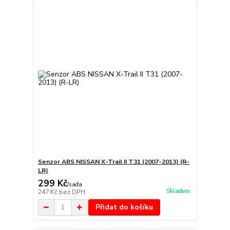
Senzor ABS NISSAN X-Trail II T31 (2007-2013) (R-
LR)
299 Kč
/
sada
Skladem
247 Kč
bez DPH
Přidat do košíku