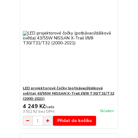
LED projektorové čočky (potkávací/dálková
světla) 43/55W NISSAN X-Trail I/II/III T30/T31/T32
(2000-2021)
4 249 Kč
/
sada
Skladem
3 512 Kč
bez DPH
Přidat do košíku