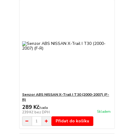
Senzor ABS NISSAN X-Trail I T30 (2000-2007) (F-
R)
289 Kč
/
sada
Skladem
239 Kč
bez DPH
Přidat do košíku