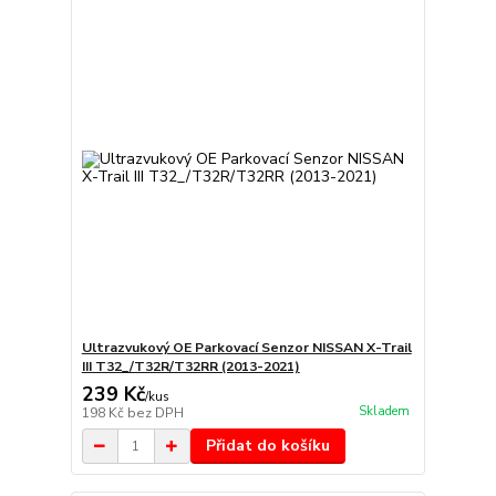
Ultrazvukový OE Parkovací Senzor NISSAN X-Trail
III T32_/T32R/T32RR (2013-2021)
239 Kč
/
kus
Skladem
198 Kč
bez DPH
Přidat do košíku