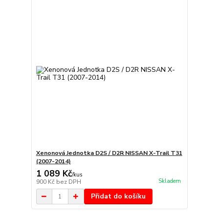
Xenonová Jednotka D2S / D2R NISSAN X-Trail T31
(2007-2014)
1 089 Kč
/
kus
Skladem
900 Kč
bez DPH
Přidat do košíku