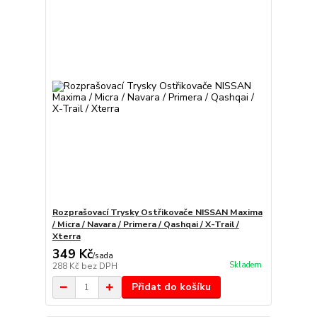
Rozprašovací Trysky Ostřikovače NISSAN Maxima
/ Micra / Navara / Primera / Qashqai / X-Trail /
Xterra
349 Kč
/
sada
Skladem
288 Kč
bez DPH
Přidat do košíku