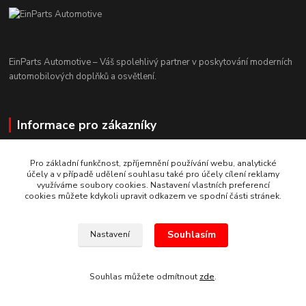
EinParts Automotive – Váš spolehlivý partner v poskytování moderních
automobilových doplňků a osvětlení.
Informace pro zákazníky
O nás
Pro základní funkčnost, zpříjemnění používání webu, analytické
účely a v případě udělení souhlasu také pro účely cílení reklamy
Jak nakupovat
využíváme soubory cookies. Nastavení vlastních preferencí
cookies můžete kdykoli upravit odkazem ve spodní části stránek.
Obchodní podmínky
Bankovní účet
Souhlasím
Nastavení
Reklamace/vrácení zboží
Kontakty
Souhlas můžete odmítnout
zde
.