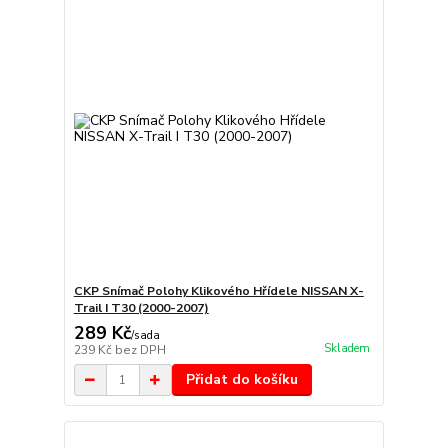
CKP Snímač Polohy Klikového Hřídele NISSAN X-
Trail I T30 (2000-2007)
289 Kč
/
sada
Skladem
239 Kč
bez DPH
Přidat do košíku