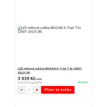
LED mlhová světla NISSAN X-Trail T31 (2007-
2013) (B)
3 039 Kč
/
sada
Skladem
2 512 Kč
bez DPH
Přidat do košíku