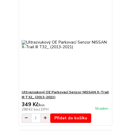
Ultrazvukový OE Parkovací Senzor NISSAN X-Trail
III T32_ (2013-2021)
349 Kč
/
kus
Skladem
288 Kč
bez DPH
Přidat do košíku