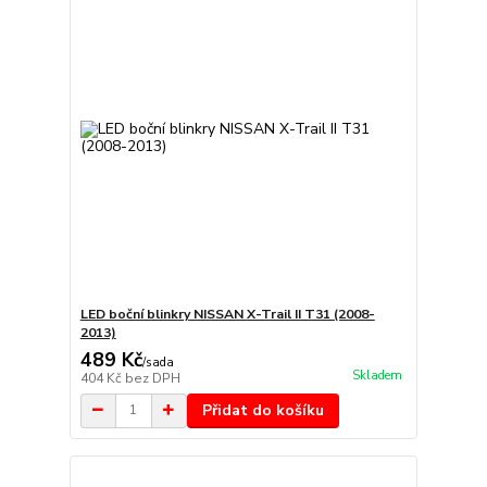
LED boční blinkry NISSAN X-Trail II T31 (2008-
2013)
489 Kč
/
sada
Skladem
404 Kč
bez DPH
Přidat do košíku