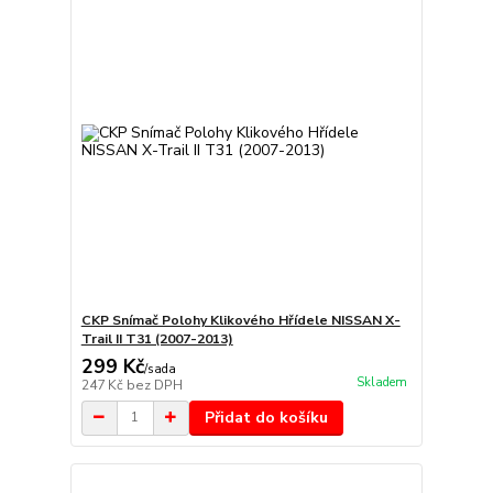
CKP Snímač Polohy Klikového Hřídele NISSAN X-
Trail II T31 (2007-2013)
299 Kč
/
sada
Skladem
247 Kč
bez DPH
Přidat do košíku