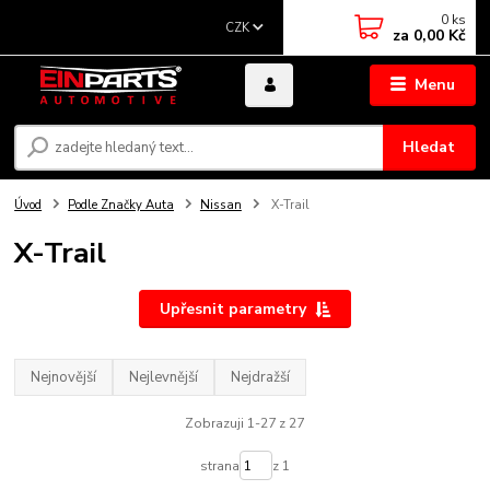
0
ks
CZK
za
0,00 Kč
Menu
Hledat
Úvod
Podle Značky Auta
Nissan
X-Trail
X-Trail
Upřesnit parametry
Nejnovější
Nejlevnější
Nejdražší
Zobrazuji 1-27 z 27
strana
z 1