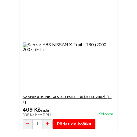
Senzor ABS NISSAN X-Trail I T30 (2000-2007) (F-
L)
409 Kč
/
sada
Skladem
338 Kč
bez DPH
Přidat do košíku