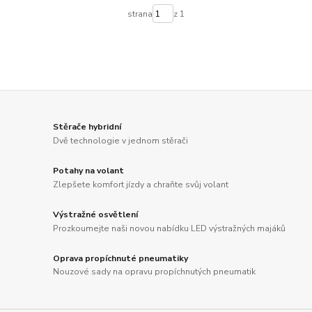
strana
z 1
Stěrače hybridní
Dvě technologie v jednom stěrači
Potahy na volant
Zlepšete komfort jízdy a chraňte svůj volant
Výstražné osvětlení
Prozkoumejte naši novou nabídku LED výstražných majáků
Oprava propíchnuté pneumatiky
Nouzové sady na opravu propíchnutých pneumatik