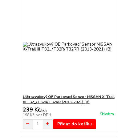
Ultrazvukový OE Parkovací Senzor NISSAN X-Trail
III T32_/T32R/T32RR (2013-2021) (B)
239 Kč
/
kus
Skladem
198 Kč
bez DPH
Přidat do košíku