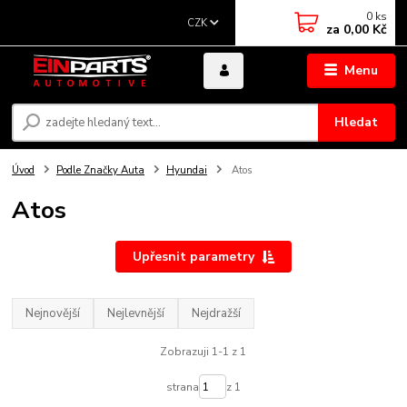
0
ks
CZK
za
0,00 Kč
Menu
Hledat
Úvod
Podle Značky Auta
Hyundai
Atos
Atos
Upřesnit parametry
Nejnovější
Nejlevnější
Nejdražší
Zobrazuji 1-1 z 1
strana
z 1