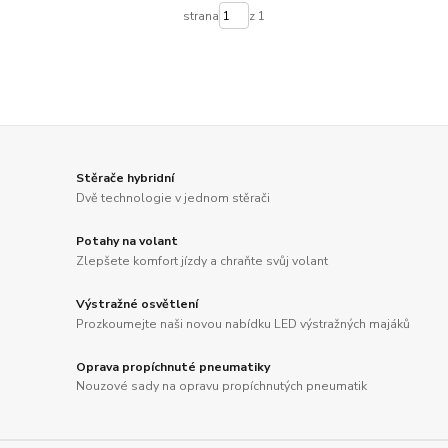
strana
z 1
Stěrače hybridní
Dvě technologie v jednom stěrači
Potahy na volant
Zlepšete komfort jízdy a chraňte svůj volant
Výstražné osvětlení
Prozkoumejte naši novou nabídku LED výstražných majáků
Oprava propíchnuté pneumatiky
Nouzové sady na opravu propíchnutých pneumatik