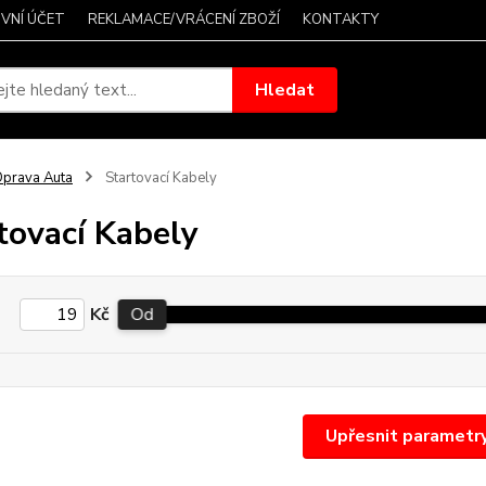
VNÍ ÚČET
REKLAMACE/VRÁCENÍ ZBOŽÍ
KONTAKTY
Hledat
prava Auta
Startovací Kabely
tovací Kabely
Kč
Od
Upřesnit parametr