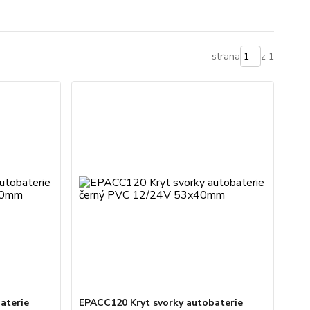
strana
z 1
aterie
EPACC120 Kryt svorky autobaterie