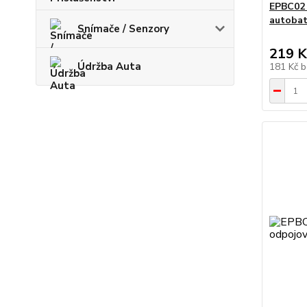
EPBC02 
autobat
Snímače / Senzory
219 K
Údržba Auta
181 Kč
b