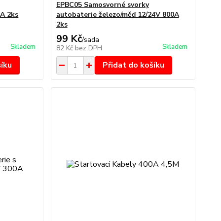
EPBC05 Samosvorné svorky
0A 2ks
autobaterie železo/měď 12/24V 800A
2ks
99 Kč
/
sada
Skladem
Skladem
82 Kč
bez DPH
šíku
Přidat do košíku