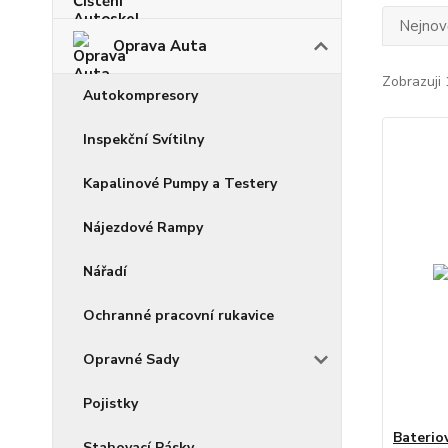
Nejnově
Oprava Auta
Zobrazuji 
Autokompresory
Inspekční Svítilny
Kapalinové Pumpy a Testery
Nájezdové Rampy
Nářadí
Ochranné pracovní rukavice
Opravné Sady
Pojistky
Baterio
Stahovací Pásky