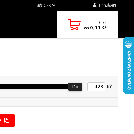
Přihlášení
CZK
0
ks
za
0,00 Kč
Do
Kč
y