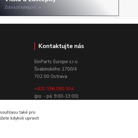
Zobrazit kategorii
Kontaktujte nás
EinParts Europe s.r.o.
Švabinského 1700/4
702 00 Ostrava
+420 558 080 004
(po. - pá. 9:00-13:00)
obchod@einparts.cz
 souhlasu také pro
žete kdykoli upravit