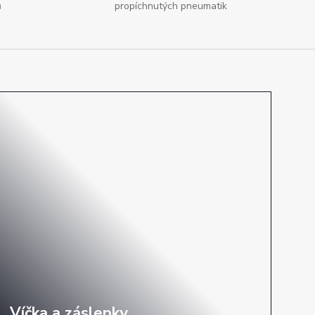
ů
propíchnutých pneumatik