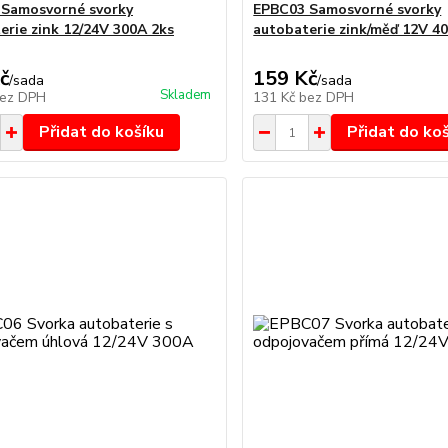
Samosvorné svorky
EPBC03 Samosvorné svorky
erie zink 12/24V 300A 2ks
autobaterie zink/měď 12V 4
č
159 Kč
/
sada
/
sada
Skladem
ez DPH
131 Kč
bez DPH
Přidat do košíku
Přidat do ko