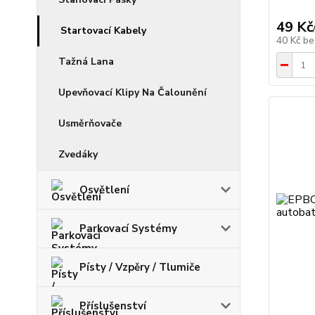
49 Kč
Startovací Kabely
40 Kč
be
Tažná Lana
Upevňovací Klipy Na Čalounění
Usměrňovače
Zvedáky
Osvětlení
Parkovací Systémy
Písty / Vzpěry / Tlumiče
Příslušenství