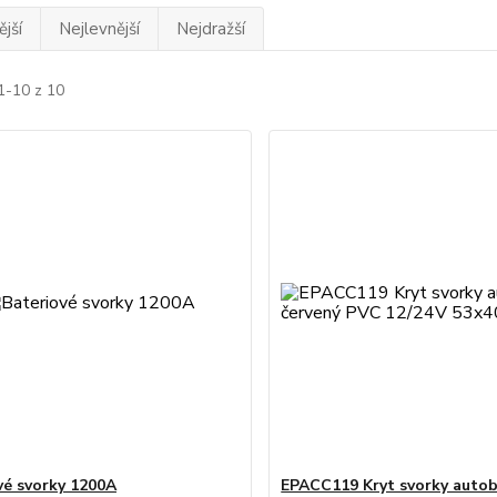
jší
Nejlevnější
Nejdražší
1-10 z 10
vé svorky 1200A
EPACC119 Kryt svorky autob