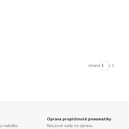
strana
z 1
Oprava propíchnuté pneumatiky
ou nabídku
Nouzové sady na opravu