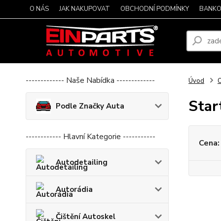
O NÁS
JAK NAKUPOVAT
OBCHODNÍ PODMÍNKY
BANKO
------------- Naše Nabídka -------------
Úvod
O
Star
Podle Značky Auta
------------ Hlavní Kategorie -----------
Cena:
Autodetailing
Autorádia
Čištění Autoskel