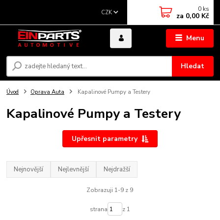
0
ks
CZK
za
0,00 Kč
Menu
Hledat
Úvod
Oprava Auta
Kapalinové Pumpy a Testery
Kapalinové Pumpy a Testery
Upřesnit parametry
Nejnovější
Nejlevnější
Nejdražší
Zobrazuji 1-9 z 9
strana
z 1