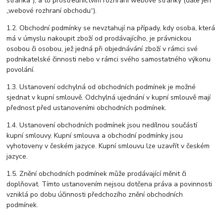
stránka“), a to prostřednictvím rozhraní webové stránky (dále jen
„webové rozhraní obchodu“).
1.2. Obchodní podmínky se nevztahují na případy, kdy osoba, která
má v úmyslu nakoupit zboží od prodávajícího, je právnickou
osobou či osobou, jež jedná při objednávání zboží v rámci své
podnikatelské činnosti nebo v rámci svého samostatného výkonu
povolání.
1.3. Ustanovení odchylná od obchodních podmínek je možné
sjednat v kupní smlouvě. Odchylná ujednání v kupní smlouvě mají
přednost před ustanoveními obchodních podmínek.
1.4. Ustanovení obchodních podmínek jsou nedílnou součástí
kupní smlouvy. Kupní smlouva a obchodní podmínky jsou
vyhotoveny v českém jazyce. Kupní smlouvu lze uzavřít v českém
jazyce.
1.5. Znění obchodních podmínek může prodávající měnit či
doplňovat. Tímto ustanovením nejsou dotčena práva a povinnosti
vzniklá po dobu účinnosti předchozího znění obchodních
podmínek.