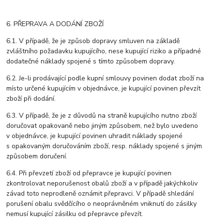
6. PŘEPRAVA A DODÁNÍ ZBOŽÍ
6.1. V případě, že je způsob dopravy smluven na základě
zvláštního požadavku kupujícího, nese kupující riziko a případné
dodatečné náklady spojené s tímto způsobem dopravy.
6.2. Je-li prodávající podle kupní smlouvy povinen dodat zboží na
místo určené kupujícím v objednávce, je kupující povinen převzít
zboží při dodání.
6.3. V případě, že je z důvodů na straně kupujícího nutno zboží
doručovat opakovaně nebo jiným způsobem, než bylo uvedeno
v objednávce, je kupující povinen uhradit náklady spojené
s opakovaným doručováním zboží, resp. náklady spojené s jiným
způsobem doručení.
6.4. Při převzetí zboží od přepravce je kupující povinen
zkontrolovat neporušenost obalů zboží a v případě jakýchkoliv
závad toto neprodleně oznámit přepravci. V případě shledání
porušení obalu svědčícího o neoprávněném vniknutí do zásilky
nemusí kupující zásilku od přepravce převzít.