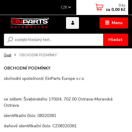
0
ks
CZK
za
0,00 Kč
Menu
Hledat
Úvod
OBCHODNÍ PODMÍNKY
OBCHODNÍ PODMÍNKY
obchodní společnosti: EinParts Europe s.r.o.
se sídlem: Švabinského 1700/4, 702 00 Ostrava-Moravská
Ostrava
identifikační číslo: 08320381
daňové identifikační číslo: CZ08320381