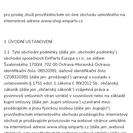
pro prodej zboží prostřednictvím on-line obchodu umístěného na
internetové adrese www.shop.einparts.cz
1. ÚVODNÍ USTANOVENÍ
1.1. Tyto obchodní podmínky (dále jen „obchodní podmínky“)
obchodní společnosti EinParts Europe s.r.o., se sídlem
Švabinského 1700/4, 702 00 Ostrava-Moravská Ostrava,
identifikační číslo: 08320381, daňové identifikační číslo:
CZ08320381 (dále jen „prodávající“) upravují v souladu s
ustanovením § 1751 odst. 1 zákona č. 89/2012 Sb., občanský
zákoník (dále jen „občanský zákoník“) vzájemná práva a
povinnosti smluvních stran vzniklé v souvislosti nebo na základě
kupní smlouvy (dále jen „kupní smlouva“) uzavírané mezi
prodávajícím a jinou fyzickou osobou (dále jen „kupující“)
prostřednictvím internetového obchodu prodávajícího. Internetový
obchod je prodávajícím provozován na webové stránce umístěné
na internetové adrese www.shop.einparts.cz (dále jen „webová