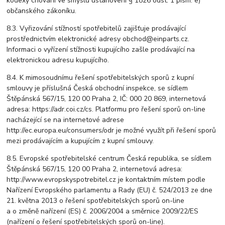
kodexy chování ve smyslu ustanovení § 1826 odst. 1 písm. e)
občanského zákoníku.
8.3. Vyřizování stížností spotřebitelů zajišťuje prodávající
prostřednictvím elektronické adresy obchod@einparts.cz.
Informaci o vyřízení stížnosti kupujícího zašle prodávající na
elektronickou adresu kupujícího.
8.4. K mimosoudnímu řešení spotřebitelských sporů z kupní
smlouvy je příslušná Česká obchodní inspekce, se sídlem
Štěpánská 567/15, 120 00 Praha 2, IČ: 000 20 869, internetová
adresa: https://adr.coi.cz/cs. Platformu pro řešení sporů on-line
nacházející se na internetové adrese
http://ec.europa.eu/consumers/odr je možné využít při řešení sporů
mezi prodávajícím a kupujícím z kupní smlouvy.
8.5. Evropské spotřebitelské centrum Česká republika, se sídlem
Štěpánská 567/15, 120 00 Praha 2, internetová adresa:
http://www.evropskyspotrebitel.cz je kontaktním místem podle
Nařízení Evropského parlamentu a Rady (EU) č. 524/2013 ze dne
21. května 2013 o řešení spotřebitelských sporů on-line
a o změně nařízení (ES) č. 2006/2004 a směrnice 2009/22/ES
(nařízení o řešení spotřebitelských sporů on-line).