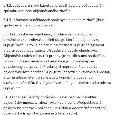
3.4.2. způsobu úhrady kupní ceny zboží, údaje o požadovaném
způsobu doručení objednávaného zboží a
3.4.3. informace o nákladech spojených s dodáním zboží (dále
společně jen jako „objednávka“).
3.5. Před zasláním objednávky prodávajícímu je kupujícímu
umožněno zkontrolovat a měnit údaje, které do objednávky
kupující vložil, a to i s ohledem na možnost kupujícího zjišťovat
a opravovat chyby vzniklé při zadávání dat do objednávky.
Objednávku odešle kupující prodávajícímu kliknutím na tlačítko
„Koupit“. Údaje uvedené v objednávce jsou prodávajícím
považovány za správné. Prodávající neprodleně po obdržení
objednávky toto obdržení kupujícímu potvrdí elektronickou poštou,
a to na adresu elektronické pošty kupujícího uvedenou
v uživatelském účtu či v objednávce (dále jen „elektronická adresa
kupujícího“).
3.6. Prodávající je vždy oprávněn v závislosti na charakteru
objednávky (množství zboží, výše kupní ceny, předpokládané
náklady na dopravu) požádat kupujícího o dodatečné potvrzení
objednávky (například písemně či telefonicky).