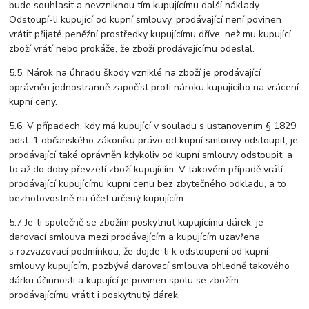
bude souhlasit a nevzniknou tím kupujícímu další náklady.
Odstoupí-li kupující od kupní smlouvy, prodávající není povinen
vrátit přijaté peněžní prostředky kupujícímu dříve, než mu kupující
zboží vrátí nebo prokáže, že zboží prodávajícímu odeslal.
5.5. Nárok na úhradu škody vzniklé na zboží je prodávající
oprávněn jednostranně započíst proti nároku kupujícího na vrácení
kupní ceny.
5.6. V případech, kdy má kupující v souladu s ustanovením § 1829
odst. 1 občanského zákoníku právo od kupní smlouvy odstoupit, je
prodávající také oprávněn kdykoliv od kupní smlouvy odstoupit, a
to až do doby převzetí zboží kupujícím. V takovém případě vrátí
prodávající kupujícímu kupní cenu bez zbytečného odkladu, a to
bezhotovostně na účet určený kupujícím.
5.7 Je-li společně se zbožím poskytnut kupujícímu dárek, je
darovací smlouva mezi prodávajícím a kupujícím uzavřena
s rozvazovací podmínkou, že dojde-li k odstoupení od kupní
smlouvy kupujícím, pozbývá darovací smlouva ohledně takového
dárku účinnosti a kupující je povinen spolu se zbožím
prodávajícímu vrátit i poskytnutý dárek.