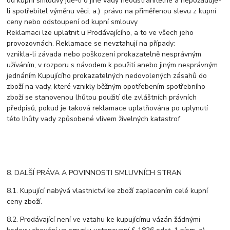
od kupní smlouvy jde-li o jiné vady neodstranitelné a nepožaduje-
li spotřebitel výměnu věci: a.) právo na přiměřenou slevu z kupní
ceny nebo odstoupení od kupní smlouvy
Reklamaci lze uplatnit u Prodávajícího, a to ve všech jeho
provozovnách. Reklamace se nevztahují na případy:
vznikla-li závada nebo poškození prokazatelně nesprávným
užíváním, v rozporu s návodem k použití anebo jiným nesprávným
jednáním Kupujícího prokazatelných nedovolených zásahů do
zboží na vady, které vznikly běžným opotřebením spotřebního
zboží se stanovenou lhůtou použití dle zvláštních právních
předpisů, pokud je taková reklamace uplatňována po uplynutí
této lhůty vady způsobené vlivem živelných katastrof
8. DALŠÍ PRÁVA A POVINNOSTI SMLUVNÍCH STRAN
8.1. Kupující nabývá vlastnictví ke zboží zaplacením celé kupní
ceny zboží.
8.2. Prodávající není ve vztahu ke kupujícímu vázán žádnými