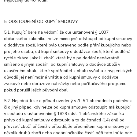
nejpozději do 48 hodin.
5. ODSTOUPENÍ OD KUPNÍ SMLOUVY
5.1. Kupující bere na vědomí, že dle ustanovení § 1837
občanského zákoníku, nelze mimo jiné odstoupit od kupní smlouvy
o dodávce zboží, které bylo upraveno podle přání kupujícího nebo
pro jeho osobu, od kupní smlouvy o dodávce zboží, které podléhá
rychlé zkáze, jakož i zboží, které bylo po dodání nenávratně
smíseno s jiným zbožím, od kupní smlouvy o dodávce zboží v
uzavřeném obalu, které spotřebitel z obalu vyňal a z hygienických
důvodů jej není možné vrátit a od kupní smlouvy o dodávce
zvukové nebo obrazové nahrávky nebo počítačového programu,
pokud porušil jejich původní obal.
5.2. Nejedná-li se o případ uvedený v čl. 5.1 obchodních podmínek
či o jiný případ, kdy nelze od kupní smlouvy odstoupit, má kupující
v souladu s ustanovením § 1829 odst. 1 občanského zákoníku
právo od kupní smlouvy odstoupit, a to do čtrnácti (14) dnů od
převzetí zboží, přičemž v případě, že předmětem kupní smlouvy je
několik druhů zboží nebo dodání několika částí, běží tato lhůta ode