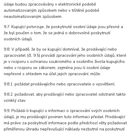
údaje budou zpracovávány v elektronické podobě
automatizovaným způsobem nebo v tištěné podobě
neautomatizovaným způsobem.
9.7. Kupující potvrzuje, že poskytnuté osobní údaje jsou přesné a
že byl poučen o tom, že se jedná o dobrovolné poskytnutí
osobních údajů.
9.8. V případě, že by se kupující domníval, že prodávající nebo
zpracovatel (čl. 9.5) provádí zpracování jeho osobních údajů, které
je v rozporu s ochranou soukromého a osobního života kupujícího
nebo v rozporu se zákonem, zejména jsou-li osobní údaje
nepřesné s ohledem na účel jejich zpracování, může:
9.8.1. požádat prodávajícího nebo zpracovatele o vysvětlení,
9.8.2. požadovat, aby prodávající nebo zpracovatel odstranil takto
vzniklý stav.
9.9. Požádá-li kupující o informaci o zpracování svých osobních
údajů, je mu prodávající povinen tuto informaci předat. Prodávající
má právo za poskytnutí informace podle předchozí věty požadovat
přiměřenou úhradu nepřevyšující náklady nezbytné na poskytnutí