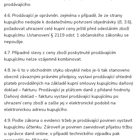
prodávajícího.
4.6. Prodávající je oprávněn, zejména v případě, že ze strany
kupujícího nedojde k dodatečnému potvrzení objednávky (čl. 3.6),
požadovat uhrazení celé kupní ceny ještě před odesláním zboží
kupujícímu. Ustanovení § 2119 odst. 1 občanského zákoníku se
nepoužije.
4.7. Případné slevy z ceny zboží poskytnuté prodávajícím
kupujícímu nelze vzájemně kombinovat.
4.8. Je-li to v obchodním styku obvyklé nebo je-li tak stanoveno
obecně závaznými právními předpisy, vystaví prodávající ohledně
plateb prováděných na základě kupní smlouvy kupujícímu daňový
doklad – fakturu. Prodávající je plátcem daně z přidané hodnoty.
Daňový doklad – fakturu vystaví prodávající kupujícímu po
uhrazení ceny zboží a zašle jej v elektronické podobě na
elektronickou adresu kupujícího.
4.9. Podle zákona o evidenci tržeb je prodávající povinen vystavit
kupujícímu účtenku. Zároveň je povinen zaevidovat přijatou tržbu
u správce daně online; v případě technického výpadku pak