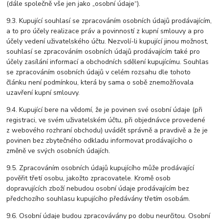
(dále společně vše jen jako „osobní údaje“).
9.3. Kupující souhlasí se zpracováním osobních údajů prodávajícím,
a to pro účely realizace práv a povinností z kupní smlouvy a pro
účely vedení uživatelského účtu. Nezvolí-li kupující jinou možnost,
souhlasí se zpracováním osobních údajů prodávajícím také pro
účely zasílání informací a obchodních sdělení kupujícímu. Souhlas
se zpracováním osobních údajů v celém rozsahu dle tohoto
článku není podmínkou, která by sama o sobě znemožňovala
uzavření kupní smlouvy.
9.4. Kupující bere na vědomí, že je povinen své osobní údaje (při
registraci, ve svém uživatelském účtu, při objednávce provedené
z webového rozhraní obchodu) uvádět správně a pravdivě a že je
povinen bez zbytečného odkladu informovat prodávajícího o
změně ve svých osobních údajích.
9.5. Zpracováním osobních údajů kupujícího může prodávající
pověřit třetí osobu, jakožto zpracovatele. Kromě osob
dopravujících zboží nebudou osobní údaje prodávajícím bez
předchozího souhlasu kupujícího předávány třetím osobám.
9.6. Osobní údaje budou zpracovávány po dobu neurčitou. Osobní