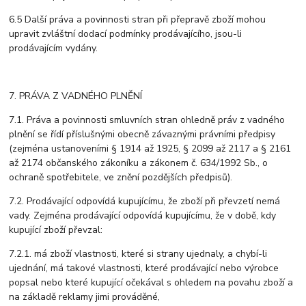
6.5 Další práva a povinnosti stran při přepravě zboží mohou
upravit zvláštní dodací podmínky prodávajícího, jsou-li
prodávajícím vydány.
7. PRÁVA Z VADNÉHO PLNĚNÍ
7.1. Práva a povinnosti smluvních stran ohledně práv z vadného
plnění se řídí příslušnými obecně závaznými právními předpisy
(zejména ustanoveními § 1914 až 1925, § 2099 až 2117 a § 2161
až 2174 občanského zákoníku a zákonem č. 634/1992 Sb., o
ochraně spotřebitele, ve znění pozdějších předpisů).
7.2. Prodávající odpovídá kupujícímu, že zboží při převzetí nemá
vady. Zejména prodávající odpovídá kupujícímu, že v době, kdy
kupující zboží převzal:
7.2.1. má zboží vlastnosti, které si strany ujednaly, a chybí-li
ujednání, má takové vlastnosti, které prodávající nebo výrobce
popsal nebo které kupující očekával s ohledem na povahu zboží a
na základě reklamy jimi prováděné,