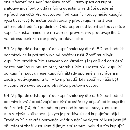
dne převzetí poslední dodávky zboží. Odstoupení od kupní
smlouvy musí být prodávajícímu odesláno ve lhůtě uvedené
v předchozí větě. Pro odstoupení od kupní smlouvy může kupující
využit vzorový formulář poskytovaný prodávajícím, jenž tvoří
přílohu obchodních podmínek. Odstoupení od kupní smlouvy může
kupující zasílat mimo jiné na adresu provozovny prodávajícího či
na adresu elektronické pošty prodávajícího .
5.3. V případě odstoupení od kupní smlouvy dle čl. 5.2 obchodních
podmínek se kupní smlouva od počátku ruší. Zboží musí být
kupujícím prodávajícímu vráceno do čtrnácti (14) dnů od doručení
odstoupení od kupní smlouvy prodávajícímu. Odstoupí-li kupující
od kupní smlouvy, nese kupující náklady spojené s navrácením
zboží prodávajícímu, a to i v tom případě, kdy zboží nemůže být
vráceno pro svou povahu obvyklou poštovní cestou.
5.4. V případě odstoupení od kupní smlouvy dle čl. 5.2 obchodních
podmínek vrátí prodávající peněžní prostředky přijaté od kupujícího
do čtrnácti (14) dnů od odstoupení od kupní smlouvy kupujícím,
a to stejným způsobem, jakým je prodávající od kupujícího přijal.
Prodávající je taktéž oprávněn vrátit plnění poskytnuté kupujícím již
při vrácení zboží kupujícím či jiným způsobem, pokud s tím kupující