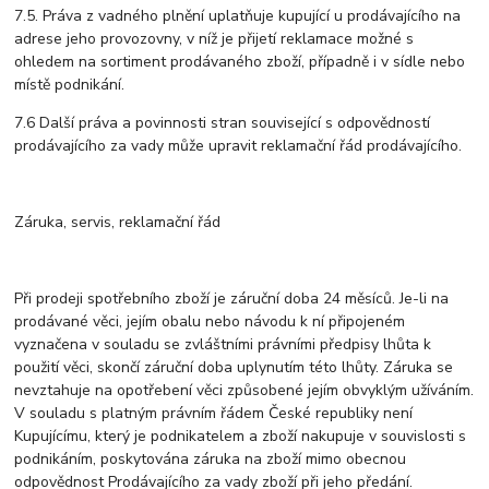
7.5. Práva z vadného plnění uplatňuje kupující u prodávajícího na
adrese jeho provozovny, v níž je přijetí reklamace možné s
ohledem na sortiment prodávaného zboží, případně i v sídle nebo
místě podnikání.
7.6 Další práva a povinnosti stran související s odpovědností
prodávajícího za vady může upravit reklamační řád prodávajícího.
Záruka, servis, reklamační řád
Při prodeji spotřebního zboží je záruční doba 24 měsíců. Je-li na
prodávané věci, jejím obalu nebo návodu k ní připojeném
vyznačena v souladu se zvláštními právními předpisy lhůta k
použití věci, skončí záruční doba uplynutím této lhůty. Záruka se
nevztahuje na opotřebení věci způsobené jejím obvyklým užíváním.
V souladu s platným právním řádem České republiky není
Kupujícímu, který je podnikatelem a zboží nakupuje v souvislosti s
podnikáním, poskytována záruka na zboží mimo obecnou
odpovědnost Prodávajícího za vady zboží při jeho předání.