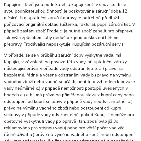
Kupujícím, kteří jsou podnikateli a kupují zboží v souvislosti se
svou podnikatelskou činností, je poskytována záruční doba 12
měsíců. Pro uplatnění záruční opravy je potřebné předložit
pořizovací originální doklad (účtenka, faktura), popř. záruční list. V
případě zaslání zboží Prodejci je nutné zboží zabalit pro přepravu
takovým způsobem, aby nedošlo k jeho poškození během
přepravy. Prodávající neposkytuje Kupujícím pozáruční servis.
V případě, že se v průběhu záruční doby vyskytne vada, má
Kupující, v závislosti na povaze této vady, při uplatnění záruky
následující práva: v případě vady odstranitelné: a.) právo na
bezplatné, řádné a včasné odstranění vady b.) právo na výměnu
vadného zboží nebo vadné součásti, není-li to vzhledem k povaze
vady neúměrné c.) v případě nemožnosti postupů uvedených v
bodech a.) a b.) má právo na přiměřenou slevu z kupní ceny nebo
odstoupení od kupní smlouvy v případě vady neodstranitelné: a.)
právo na výměnu vadného zboží nebo odstoupení od kupní
smlouvy v případě vady odstranitelné, pokud Kupující nemůže pro
opětovné vyskytnutí vady po opravě (tzn. zboží bylo již 3x
reklamováno pro stejnou vadu) nebo pro větší počet vad věc
řádně užívat a.) právo na výměnu vadného zboží nebo odstoupení