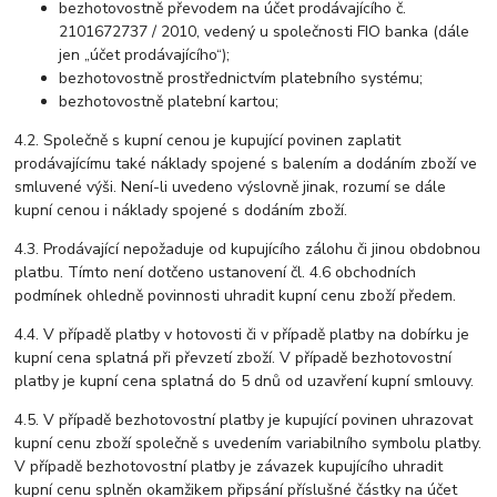
bezhotovostně převodem na účet prodávajícího č.
2101672737 / 2010, vedený u společnosti FIO banka (dále
jen „účet prodávajícího“);
bezhotovostně prostřednictvím platebního systému;
bezhotovostně platební kartou;
4.2. Společně s kupní cenou je kupující povinen zaplatit
prodávajícímu také náklady spojené s balením a dodáním zboží ve
smluvené výši. Není-li uvedeno výslovně jinak, rozumí se dále
kupní cenou i náklady spojené s dodáním zboží.
4.3. Prodávající nepožaduje od kupujícího zálohu či jinou obdobnou
platbu. Tímto není dotčeno ustanovení čl. 4.6 obchodních
podmínek ohledně povinnosti uhradit kupní cenu zboží předem.
4.4. V případě platby v hotovosti či v případě platby na dobírku je
kupní cena splatná při převzetí zboží. V případě bezhotovostní
platby je kupní cena splatná do 5 dnů od uzavření kupní smlouvy.
4.5. V případě bezhotovostní platby je kupující povinen uhrazovat
kupní cenu zboží společně s uvedením variabilního symbolu platby.
V případě bezhotovostní platby je závazek kupujícího uhradit
kupní cenu splněn okamžikem připsání příslušné částky na účet