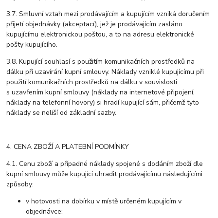
3.7. Smluvní vztah mezi prodávajícím a kupujícím vzniká doručením
přijetí objednávky (akceptací), jež je prodávajícím zasláno
kupujícímu elektronickou poštou, a to na adresu elektronické
pošty kupujícího.
3.8. Kupující souhlasí s použitím komunikačních prostředků na
dálku při uzavírání kupní smlouvy. Náklady vzniklé kupujícímu při
použití komunikačních prostředků na dálku v souvislosti
s uzavřením kupní smlouvy (náklady na internetové připojení,
náklady na telefonní hovory) si hradí kupující sám, přičemž tyto
náklady se neliší od základní sazby.
4. CENA ZBOŽÍ A PLATEBNÍ PODMÍNKY
4.1. Cenu zboží a případné náklady spojené s dodáním zboží dle
kupní smlouvy může kupující uhradit prodávajícímu následujícími
způsoby:
v hotovosti na dobírku v místě určeném kupujícím v
objednávce;