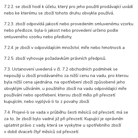
7.2.2. se zboží hodí k účelu, který pro jeho použití prodávající uvádí
nebo ke kterému se zboží tohoto druhu obvykle používá,
7.2.3. zboží odpovídá jakostí nebo provedením smluvenému vzorku
nebo předloze, byla-li jakost nebo provedení určeno podle
smluveného vzorku nebo předlohy,
7.2.4. je zboží v odpovídajícím množství, míře nebo hmotnosti a
7.2.5. zboží vyhovuje požadavkům právních předpisů.
7.3. Ustanovení uvedená v čl. 7.2 obchodních podmínek se
nepoužijí u zboží prodávaného za nižší cenu na vadu, pro kterou
byla nižší cena ujednána, na opotřebení zboží způsobené jeho
obvyklým užíváním, u použitého zboží na vadu odpovídající míře
používání nebo opotřebení, kterou zboží mělo při převzetí
kupujícím, nebo vyplývá-li to z povahy zboží.
7.4. Projeví-li se vada v průběhu šesti měsíců od převzetí, má se
za to, že zboží bylo vadné již při převzetí. Kupující je oprávněn
uplatnit právo z vady, která se vyskytne u spotřebního zboží
v době dvaceti čtyř měsíců od převzetí.