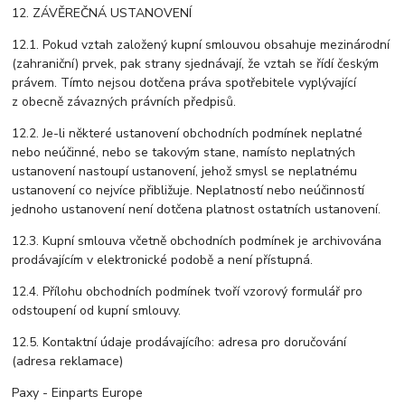
12. ZÁVĚREČNÁ USTANOVENÍ
12.1. Pokud vztah založený kupní smlouvou obsahuje mezinárodní
(zahraniční) prvek, pak strany sjednávají, že vztah se řídí českým
právem. Tímto nejsou dotčena práva spotřebitele vyplývající
z obecně závazných právních předpisů.
12.2. Je-li některé ustanovení obchodních podmínek neplatné
nebo neúčinné, nebo se takovým stane, namísto neplatných
ustanovení nastoupí ustanovení, jehož smysl se neplatnému
ustanovení co nejvíce přibližuje. Neplatností nebo neúčinností
jednoho ustanovení není dotčena platnost ostatních ustanovení.
12.3. Kupní smlouva včetně obchodních podmínek je archivována
prodávajícím v elektronické podobě a není přístupná.
12.4. Přílohu obchodních podmínek tvoří vzorový formulář pro
odstoupení od kupní smlouvy.
12.5. Kontaktní údaje prodávajícího: adresa pro doručování
(adresa reklamace)
Paxy - Einparts Europe