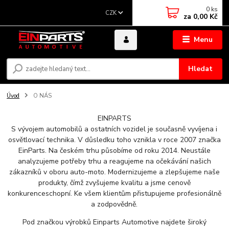
0
ks
CZK
za
0,00 Kč
Menu
Hledat
Úvod
O NÁS
EINPARTS
S vývojem automobilů a ostatních vozidel je současně vyvíjena i
osvětlovací technika. V důsledku toho vznikla v roce 2007 značka
EinParts. Na českém trhu působíme od roku 2014. Neustále
analyzujeme potřeby trhu a reagujeme na očekávání našich
zákazníků v oboru auto-moto. Modernizujeme a zlepšujeme naše
produkty, čímž zvyšujeme kvalitu a jsme cenově
konkurenceschopní. Ke všem klientům přistupujeme profesionálně
a zodpovědně.
Pod značkou výrobků Einparts Automotive najdete široký