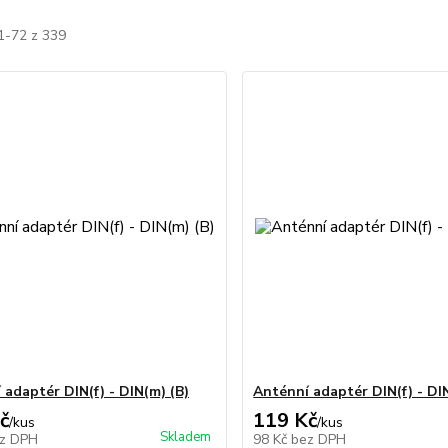
1-72 z 339
 adaptér DIN(f) - DIN(m) (B)
Anténní adaptér DIN(f) - DI
č
119 Kč
/
kus
/
kus
Skladem
z DPH
98 Kč
bez DPH