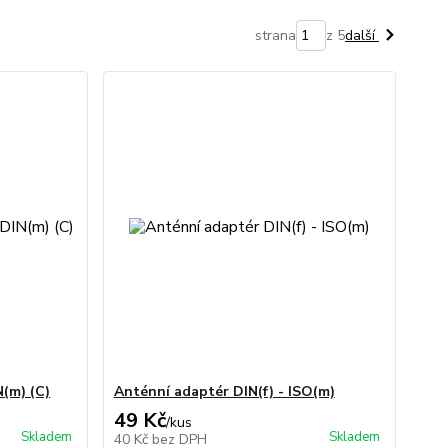
strana
z 5
další
N(m) (C)
Anténní adaptér DIN(f) - ISO(m)
49 Kč
/
kus
Skladem
Skladem
40 Kč
bez DPH