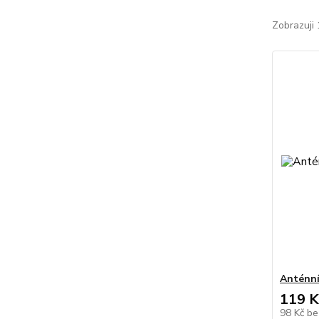
Zobrazuji 
Anténní
119 K
98 Kč
be