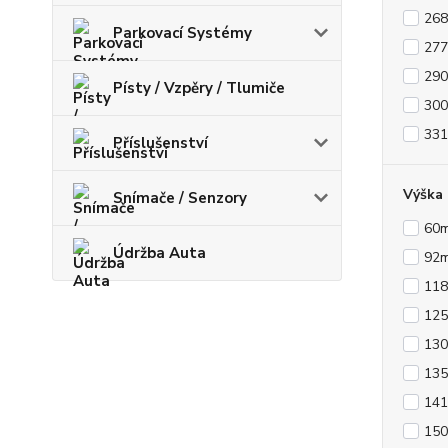
26
Parkovací Systémy
27
29
Písty / Vzpěry / Tlumiče
30
33
Příslušenství
Výška
Snímače / Senzory
60
Údržba Auta
92
11
12
13
13
14
15