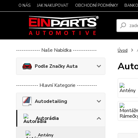
O NÁS
JAK NAKUPOVAT
OBCHODNÍ PODMÍNKY
BANKO
------------- Naše Nabídka -------------
Úvod
A
Auto
Podle Značky Auta
------------ Hlavní Kategorie -----------
Autodetailing
Autorádia
Antény