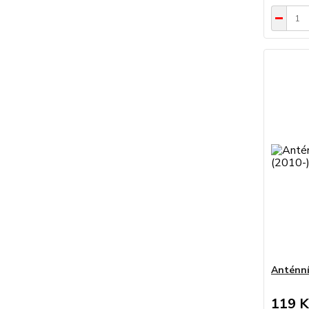
Anténní
119 K