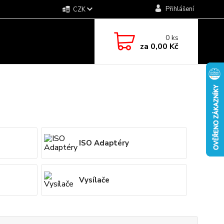
Přihlášení
CZK
0
ks
za
0,00 Kč
ISO Adaptéry
Vysílače