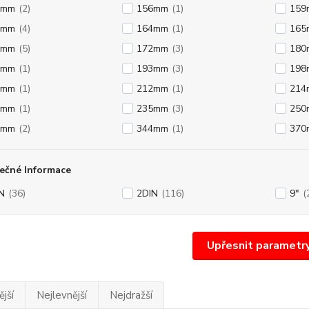
5mm
(2)
156mm
(1)
159
2mm
(4)
164mm
(1)
165
0mm
(5)
172mm
(3)
180
3mm
(1)
193mm
(3)
198
5mm
(1)
212mm
(1)
214
7mm
(1)
235mm
(3)
250
4mm
(2)
344mm
(1)
370
ečné Informace
N
(36)
2DIN
(116)
9"
(
Upřesnit parametr
jší
Nejlevnější
Nejdražší