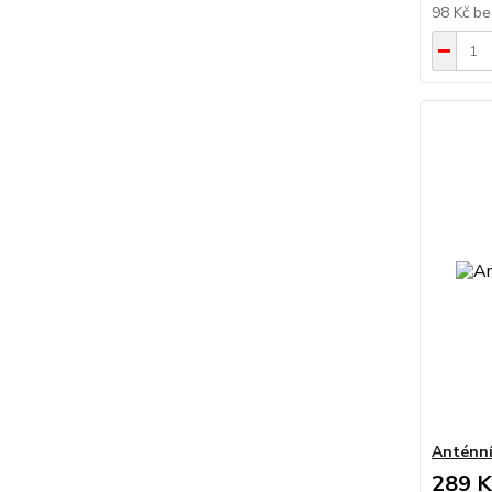
98 Kč
be
Anténní
289 K