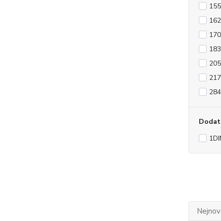
15
16
17
18
20
21
28
Dodat
1DI
Nejnově