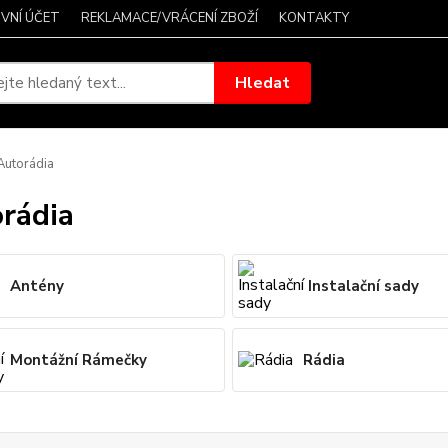
VNÍ ÚČET
REKLAMACE/VRÁCENÍ ZBOŽÍ
KONTAKTY
Hledat
utorádia
rádia
Antény
Instalační sady
Montážní Rámečky
Rádia