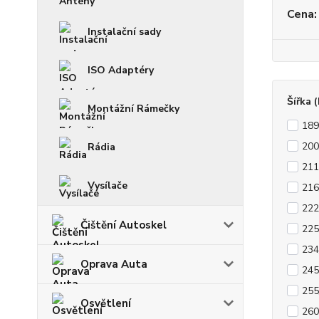
Cena:
Instalační sady
ISO Adaptéry
Šířka 
Montážní Rámečky
18
20
Rádia
21
Vysílače
21
22
Čištění Autoskel
22
23
Oprava Auta
24
25
Osvětlení
26