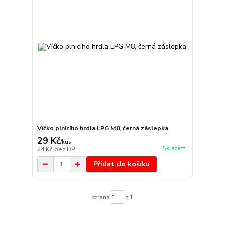
Víčko plnicího hrdla LPG M8, černá záslepka
29 Kč
/
kus
Skladem
24 Kč
bez DPH
Přidat do košíku
strana
z 1