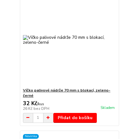
Víčko palivové nádrže 70 mm s blokací, zeleno-
černé
32 Kč
/
kus
Skladem
26 Kč
bez DPH
Přidat do košíku
Novinka