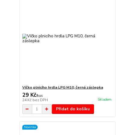
Víčko plnicího hrdla LPG M10, černá záslepka
29 Kč
/
kus
Skladem
24 Kč
bez DPH
Přidat do košíku
Novinka