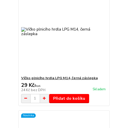
Víčko plnicího hrdla LPG M14, černá záslepka
29 Kč
/
kus
Skladem
24 Kč
bez DPH
Přidat do košíku
Novinka