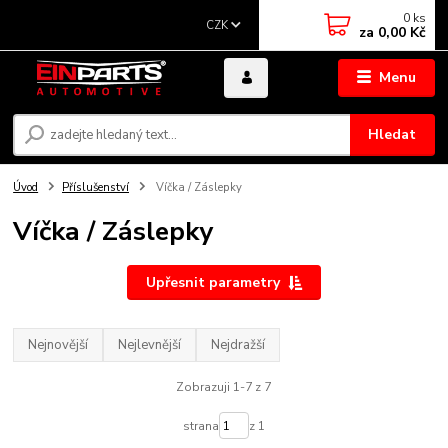
0
ks
CZK
za
0,00 Kč
Menu
Hledat
Úvod
Příslušenství
Víčka / Záslepky
Víčka / Záslepky
Upřesnit parametry
Nejnovější
Nejlevnější
Nejdražší
Zobrazuji 1-7 z 7
strana
z 1