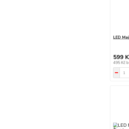
LED Maj
599 K
495 Kč
b