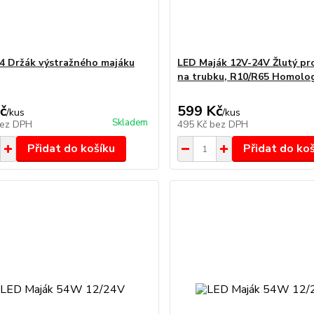
 Držák výstražného majáku
LED Maják 12V-24V Žlutý p
na trubku, R10/R65 Homolo
č
599 Kč
/
kus
/
kus
Skladem
ez DPH
495 Kč
bez DPH
Přidat do košíku
Přidat do ko