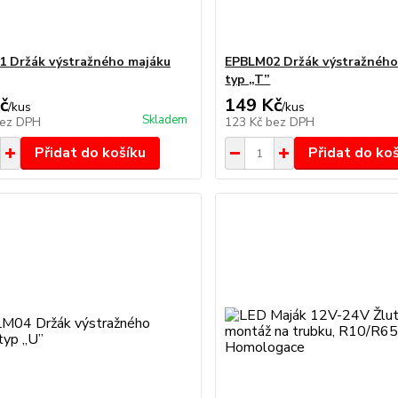
 Držák výstražného majáku
EPBLM02 Držák výstražného
typ „T”
č
149 Kč
/
kus
/
kus
Skladem
ez DPH
123 Kč
bez DPH
Přidat do košíku
Přidat do ko