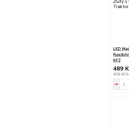
LED Maj
flexibi
KFZ
489 K
404 Kč
b