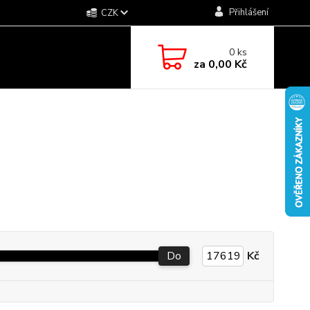
Přihlášení
CZK
0
ks
za
0,00 Kč
Do
Kč