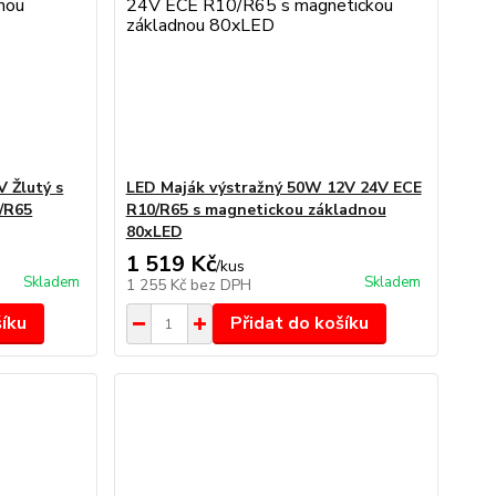
 Žlutý s
LED Maják výstražný 50W 12V 24V ECE
/R65
R10/R65 s magnetickou základnou
80xLED
1 519 Kč
/
kus
Skladem
Skladem
1 255 Kč
bez DPH
šíku
Přidat do košíku