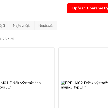
Upřesnit parametr
jší
Nejlevnější
Nejdražší
1-25 z 25