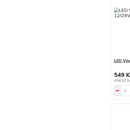
LED Výs
549 K
454 Kč
b