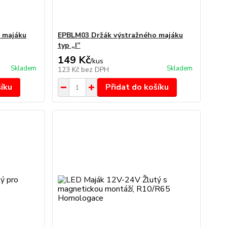
 majáku
EPBLM03 Držák výstražného majáku
typ „I”
149 Kč
/
kus
Skladem
Skladem
123 Kč
bez DPH
šíku
Přidat do košíku