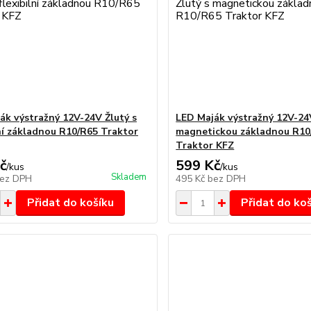
ák výstražný 12V-24V Žlutý s
LED Maják výstražný 12V-24V
lní základnou R10/R65 Traktor
magnetickou základnou R10
Traktor KFZ
č
599 Kč
/
kus
/
kus
Skladem
ez DPH
495 Kč
bez DPH
Přidat do košíku
Přidat do ko