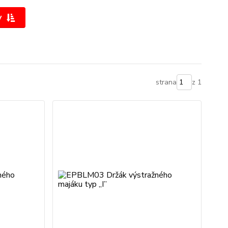
y
strana
z 1