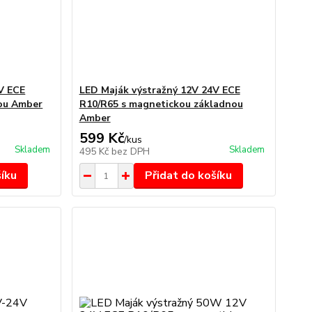
V ECE
LED Maják výstražný 12V 24V ECE
nou Amber
R10/R65 s magnetickou základnou
Amber
599 Kč
/
kus
Skladem
Skladem
495 Kč
bez DPH
šíku
Přidat do košíku