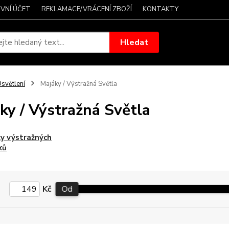
VNÍ ÚČET
REKLAMACE/VRÁCENÍ ZBOŽÍ
KONTAKTY
Hledat
světlení
Majáky / Výstražná Světla
ky / Výstražná Světla
y výstražných
ků
Kč
Od