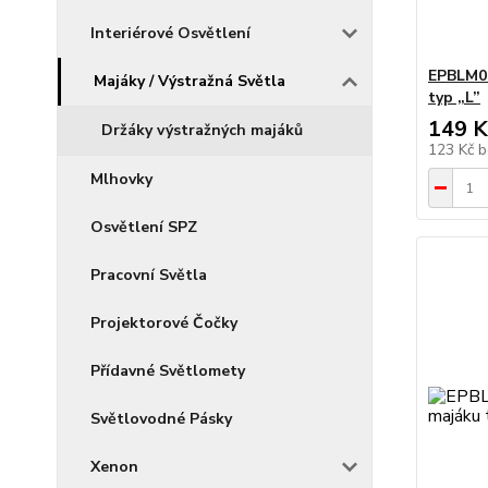
Interiérové Osvětlení
EPBLM01
Majáky / Výstražná Světla
typ „L”
149 K
Držáky výstražných majáků
123 Kč
b
Mlhovky
Osvětlení SPZ
Pracovní Světla
Projektorové Čočky
Přídavné Světlomety
Světlovodné Pásky
Xenon