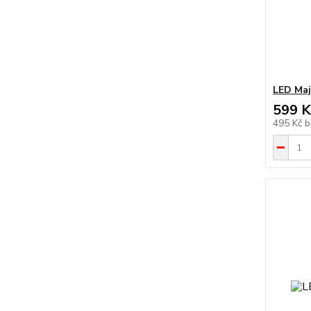
LED Maj
599 K
495 Kč
b