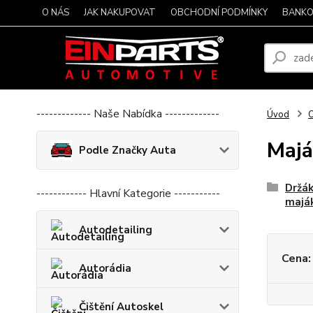
O NÁS
JAK NAKUPOVAT
OBCHODNÍ PODMÍNKY
BANKO
------------- Naše Nabídka -------------
Úvod
O
Majá
Podle Značky Auta
Držák
------------ Hlavní Kategorie -----------
majá
Autodetailing
Cena:
Autorádia
Čištění Autoskel