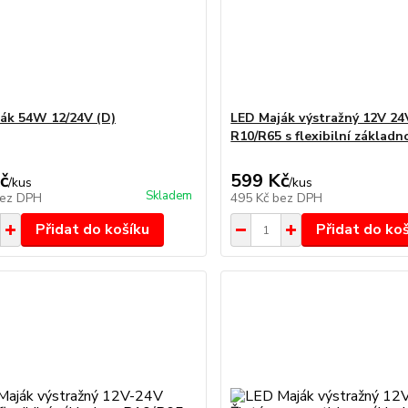
ák 54W 12/24V (D)
LED Maják výstražný 12V 24
R10/R65 s flexibilní základ
č
599 Kč
/
kus
/
kus
Skladem
ez DPH
495 Kč
bez DPH
Přidat do košíku
Přidat do ko