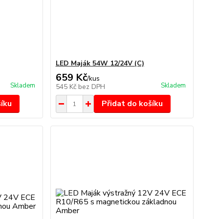
LED Maják 54W 12/24V (C)
659 Kč
/
kus
Skladem
Skladem
545 Kč
bez DPH
šíku
Přidat do košíku