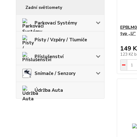
Zadní světlomety
Parkovací Systémy
EPBLM04
typ „U”
Písty / Vzpěry / Tlumiče
149 K
123 Kč
b
Příslušenství
Snímače / Senzory
Údržba Auta