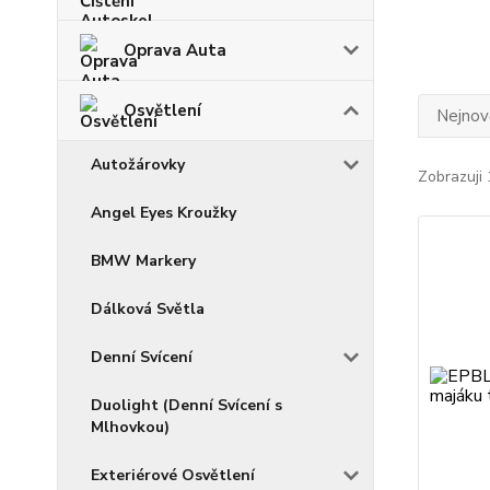
Oprava Auta
Osvětlení
Nejnově
Autožárovky
Zobrazuji 
Angel Eyes Kroužky
BMW Markery
Dálková Světla
Denní Svícení
Duolight (Denní Svícení s
Mlhovkou)
Exteriérové Osvětlení