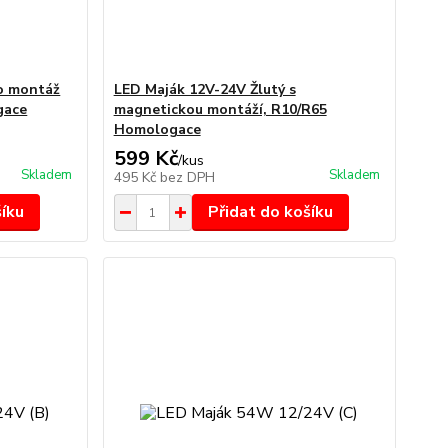
ro montáž
LED Maják 12V-24V Žlutý s
gace
magnetickou montáží, R10/R65
Homologace
599 Kč
/
kus
Skladem
Skladem
495 Kč
bez DPH
šíku
Přidat do košíku