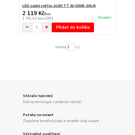
LED zadní světlo AUDI TT 8J (2006-2014)
2 119 Kč
/
kus
Skladem
1 751 Kč
bez DPH
Přidat do košíku
strana
z 1
Stěrače hybridní
Dvě technologie v jednom stěrači
Potahy na volant
Zlepšete komfort jízdy a chraňte svůj volant
Výstražné osvětlení