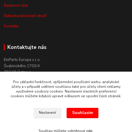
Bankovní účet
Reklamace/vrácení zboží
Kontakty
Kontaktujte nás
EinParts Europe s.r.o.
Švabinského 1700/4
702 00 Ostrava
Pro základní funkčnost, zpříjemnění používání webu, analytické
+420 558 080 004
účely a v případě udělení souhlasu také pro účely cílení reklamy
(po. - pá. 9:00-13:00)
využíváme soubory cookies. Nastavení vlastních preferencí
cookies můžete kdykoli upravit odkazem ve spodní části stránek.
obchod@einparts.cz
Souhlasím
Nastavení
© Copyright 2025 EinParts Online Store. All Rights Reserved.
Souhlas můžete odmítnout
zde
.