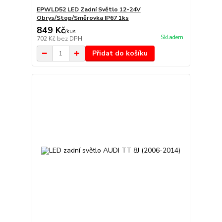
EPWLD52 LED Zadní Světlo 12-24V
Obrys/Stop/Směrovka IP67 1ks
849 Kč
/
kus
Skladem
702 Kč
bez DPH
Přidat do košíku