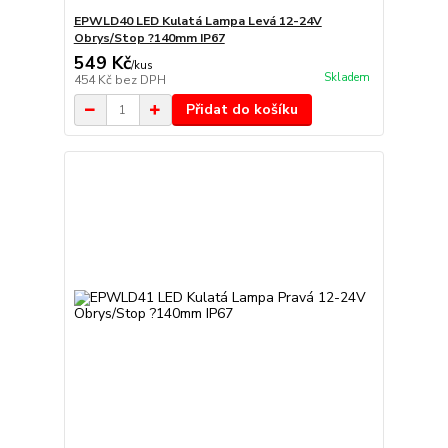
EPWLD40 LED Kulatá Lampa Levá 12-24V
Obrys/Stop ?140mm IP67
549 Kč
/
kus
Skladem
454 Kč
bez DPH
Přidat do košíku