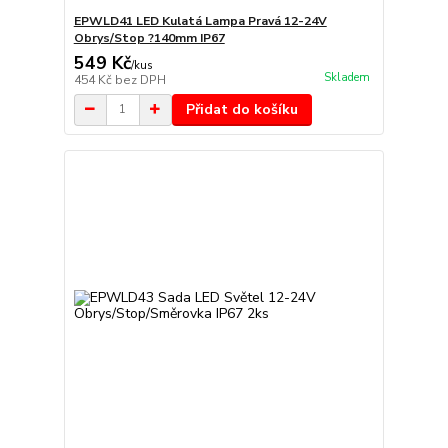
EPWLD41 LED Kulatá Lampa Pravá 12-24V
Obrys/Stop ?140mm IP67
549 Kč
/
kus
Skladem
454 Kč
bez DPH
Přidat do košíku