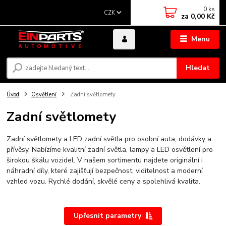
0
ks
CZK
za
0,00 Kč
Menu
Hledat
Úvod
Osvětlení
Zadní světlomety
Zadní světlomety
Zadní světlomety a LED zadní světla pro osobní auta, dodávky a
přívěsy. Nabízíme kvalitní zadní světla, lampy a LED osvětlení pro
širokou škálu vozidel. V našem sortimentu najdete originální i
náhradní díly, které zajišťují bezpečnost, viditelnost a moderní
vzhled vozu. Rychlé dodání, skvělé ceny a spolehlivá kvalita.
Upřesnit parametry