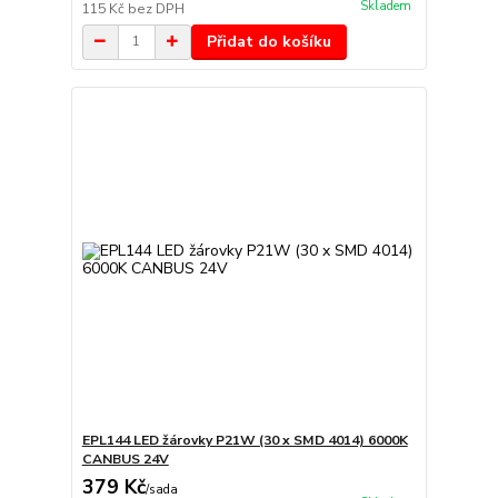
Skladem
115 Kč
bez DPH
Přidat do košíku
EPL144 LED žárovky P21W (30 x SMD 4014) 6000K
CANBUS 24V
379 Kč
/
sada