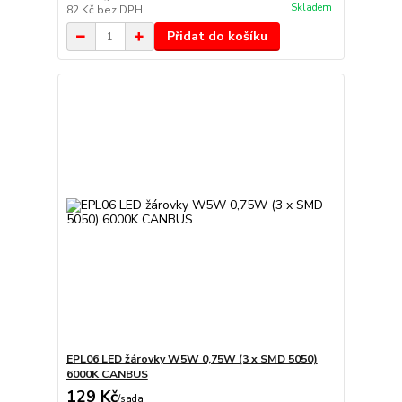
Skladem
82 Kč
bez DPH
Přidat do košíku
EPL06 LED žárovky W5W 0,75W (3 x SMD 5050)
6000K CANBUS
129 Kč
/
sada