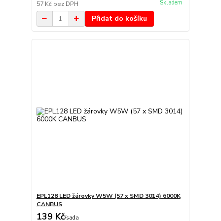
Skladem
57 Kč
bez DPH
Přidat do košíku
EPL128 LED žárovky W5W (57 x SMD 3014) 6000K
CANBUS
139 Kč
/
sada