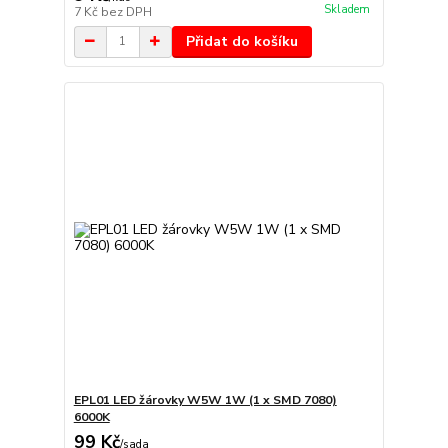
Skladem
7 Kč
bez DPH
Přidat do košíku
EPL01 LED žárovky W5W 1W (1 x SMD 7080)
6000K
99 Kč
/
sada