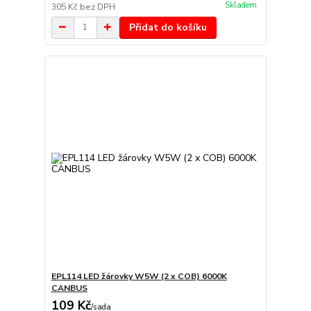
Skladem
305 Kč
bez DPH
Přidat do košíku
EPL114 LED žárovky W5W (2 x COB) 6000K
CANBUS
109 Kč
/
sada