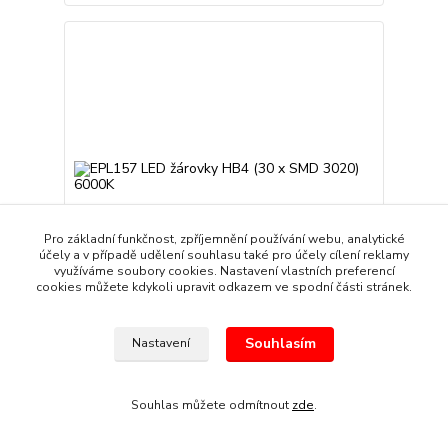
Pro základní funkčnost, zpříjemnění používání webu, analytické
účely a v případě udělení souhlasu také pro účely cílení reklamy
využíváme soubory cookies. Nastavení vlastních preferencí
cookies můžete kdykoli upravit odkazem ve spodní části stránek.
EPL157 LED žárovky HB4 (30 x SMD 3020) 6000K
Souhlasím
Nastavení
619 Kč
/
sada
Skladem
512 Kč
bez DPH
Souhlas můžete odmítnout
zde
.
Přidat do košíku