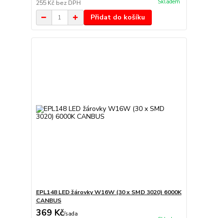
Skladem
255 Kč
bez DPH
Přidat do košíku
EPL148 LED žárovky W16W (30 x SMD 3020) 6000K
CANBUS
369 Kč
/
sada