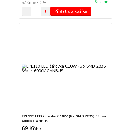
Skladem
57 Kč
bez DPH
Přidat do košíku
EPL119 LED žárovka C10W (6 x SMD 2835) 39mm
6000K CANBUS
69 Kč
/
kus