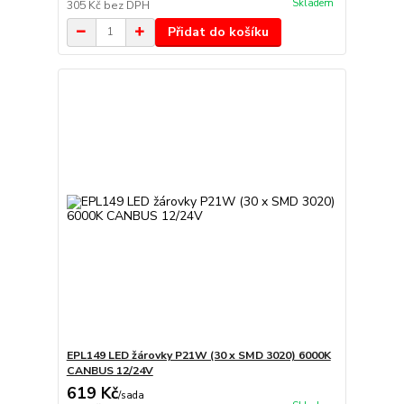
Skladem
305 Kč
bez DPH
Přidat do košíku
EPL149 LED žárovky P21W (30 x SMD 3020) 6000K
CANBUS 12/24V
619 Kč
/
sada