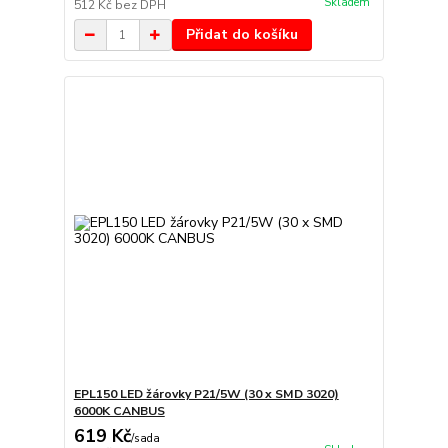
Skladem
512 Kč
bez DPH
Přidat do košíku
EPL150 LED žárovky P21/5W (30 x SMD 3020)
6000K CANBUS
619 Kč
/
sada