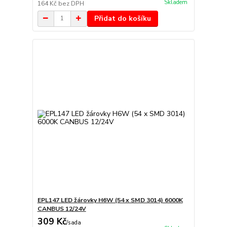
Skladem
164 Kč
bez DPH
Přidat do košíku
EPL147 LED žárovky H6W (54 x SMD 3014) 6000K
CANBUS 12/24V
309 Kč
/
sada