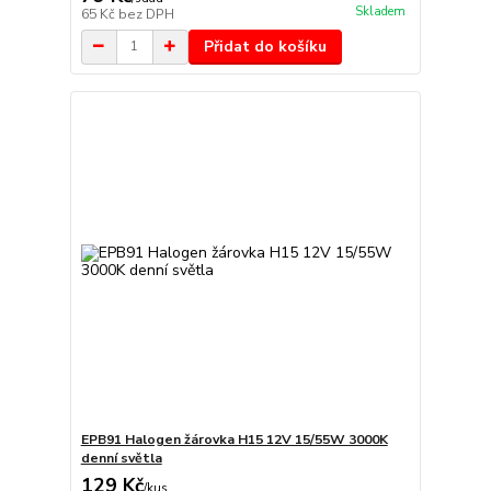
Skladem
65 Kč
bez DPH
Přidat do košíku
EPB91 Halogen žárovka H15 12V 15/55W 3000K
denní světla
129 Kč
/
kus