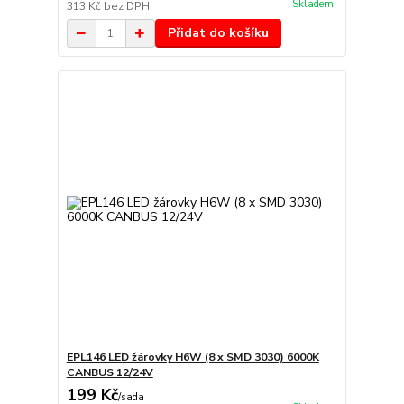
Skladem
313 Kč
bez DPH
Přidat do košíku
EPL146 LED žárovky H6W (8 x SMD 3030) 6000K
CANBUS 12/24V
199 Kč
/
sada