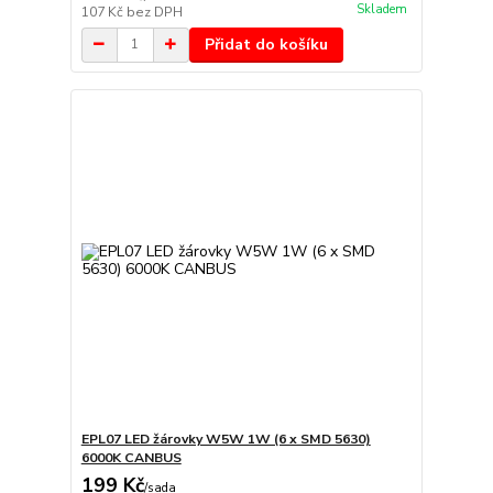
Skladem
107 Kč
bez DPH
Přidat do košíku
EPL07 LED žárovky W5W 1W (6 x SMD 5630)
6000K CANBUS
199 Kč
/
sada