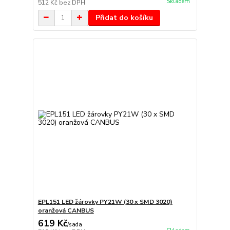
Skladem
512 Kč
bez DPH
Přidat do košíku
EPL151 LED žárovky PY21W (30 x SMD 3020)
oranžová CANBUS
619 Kč
/
sada