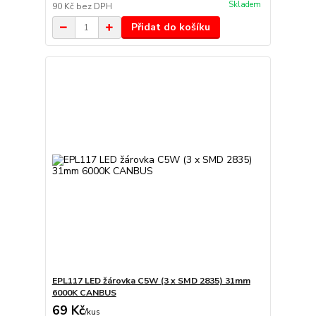
Skladem
90 Kč
bez DPH
Přidat do košíku
EPL117 LED žárovka C5W (3 x SMD 2835) 31mm
6000K CANBUS
69 Kč
/
kus