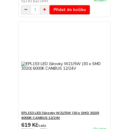
Skladem
512 Kč
bez DPH
Přidat do košíku
EPL153 LED žárovky W21/5W (30 x SMD 3020)
6000K CANBUS 12/24V
619 Kč
/
sada