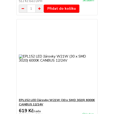
Skladem
512 Kč
bez DPH
Přidat do košíku
EPL152 LED žárovky W21W (30 x SMD 3020) 6000K
CANBUS 12/24V
619 Kč
/
sada