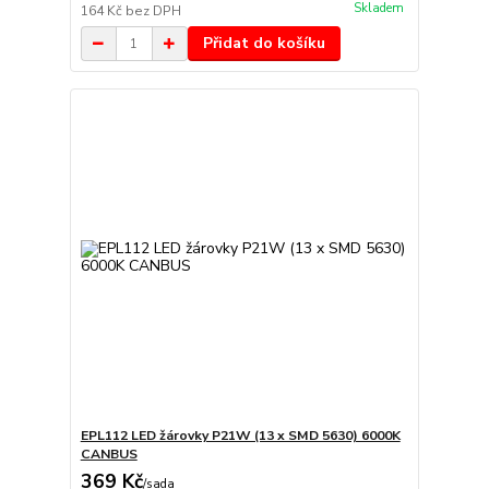
Skladem
164 Kč
bez DPH
Přidat do košíku
EPL112 LED žárovky P21W (13 x SMD 5630) 6000K
CANBUS
369 Kč
/
sada