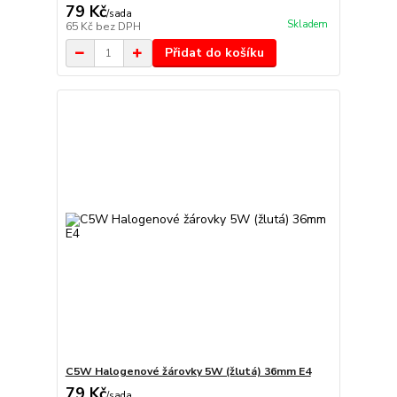
79 Kč
/
sada
Skladem
65 Kč
bez DPH
Přidat do košíku
C5W Halogenové žárovky 5W (žlutá) 36mm E4
79 Kč
/
sada