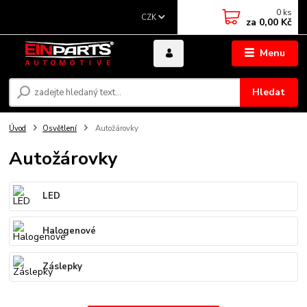
0
ks
CZK
za
0,00 Kč
Menu
Hledat
Úvod
Osvětlení
Autožárovky
Autožárovky
LED
Halogenové
Záslepky