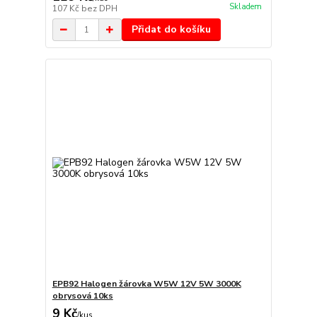
Skladem
107 Kč
bez DPH
Přidat do košíku
EPB92 Halogen žárovka W5W 12V 5W 3000K
obrysová 10ks
9 Kč
/
kus