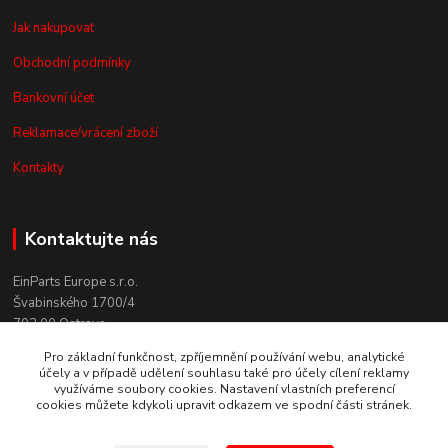
Jak nakupovat
Obchodní podmínky
Bankovní účet
Reklamace/vrácení zboží
Kontakty
Kontaktujte nás
EinParts Europe s.r.o.
Švabinského 1700/4
702 00 Ostrava
Pro základní funkčnost, zpříjemnění používání webu, analytické
+420 558 080 004
účely a v případě udělení souhlasu také pro účely cílení reklamy
(po. - pá. 9:00-13:00)
využíváme soubory cookies. Nastavení vlastních preferencí
cookies můžete kdykoli upravit odkazem ve spodní části stránek.
obchod@einparts.cz