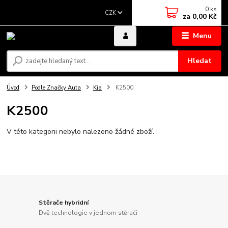
0
ks
CZK
za
0,00 Kč
Menu
Hledat
Úvod
Podle Značky Auta
Kia
K2500
K2500
V této kategorii nebylo nalezeno žádné zboží.
Stěrače hybridní
Dvě technologie v jednom stěrači