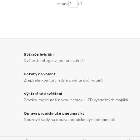
strana
z 1
Stěrače hybridní
Dvě technologie v jednom stěrači
Potahy na volant
Zlepšete komfort jízdy a chraňte svůj volant
Výstražné osvětlení
Prozkoumejte naši novou nabídku LED výstražných majáků
Oprava propíchnuté pneumatiky
Nouzové sady na opravu propíchnutých pneumatik