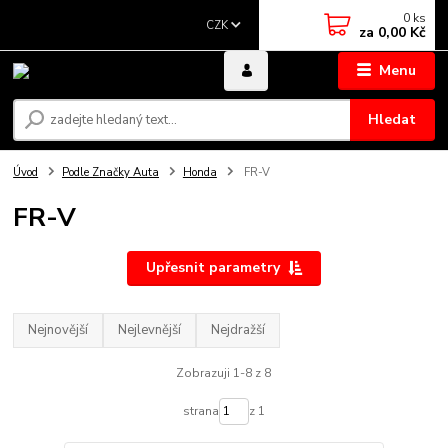
0
ks
CZK
za
0,00 Kč
Menu
Hledat
Úvod
Podle Značky Auta
Honda
FR-V
FR-V
Upřesnit parametry
Nejnovější
Nejlevnější
Nejdražší
Zobrazuji 1-8 z 8
strana
z 1