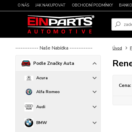
O NÁS
JAK NAKUPOVAT
OBCHODNÍ PODMÍNKY
BANKO
------------- Naše Nabídka -------------
Úvod
P
Ren
Podle Značky Auta
Acura
Cena:
Alfa Romeo
Audi
BMW