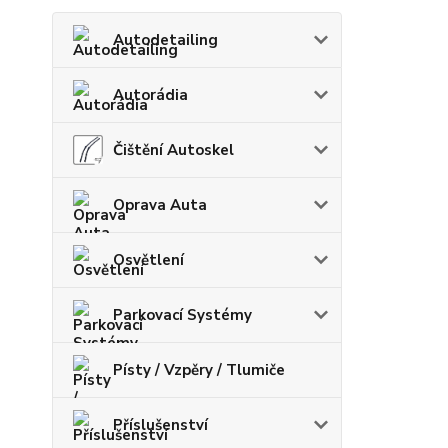
Autodetailing
Autorádia
Čištění Autoskel
Oprava Auta
Osvětlení
Parkovací Systémy
Písty / Vzpěry / Tlumiče
Příslušenství