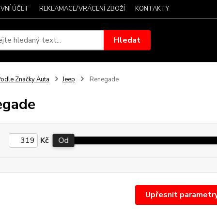
VNÍ ÚČET
REKLAMACE/VRÁCENÍ ZBOŽÍ
KONTAKTY
Hledat
odle Značky Auta
Jeep
Renegade
egade
Kč
Od
Upřesnit parametr