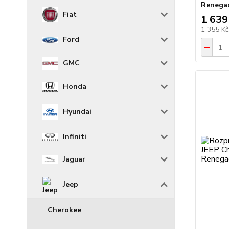
Renegad
Fiat
1 639
1 355 K
Ford
GMC
Honda
Hyundai
Infiniti
Jaguar
Jeep
Cherokee