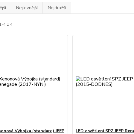
jší
Nejlevnější
Nejdražší
1-4 z 4
onová Výbojka (standard) JEEP
LED osvětlení SPZ JEEP Re