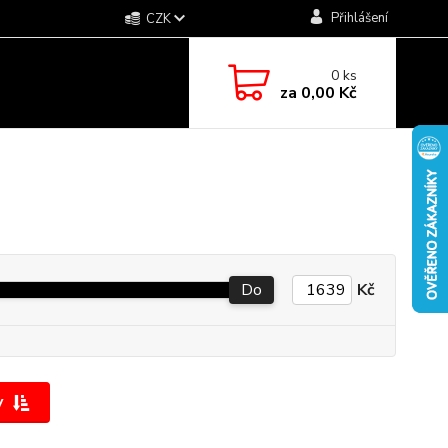
Přihlášení
CZK
0
ks
za
0,00 Kč
Do
Kč
y