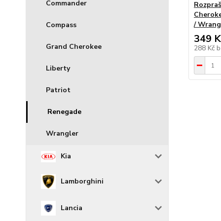
Commander
Rozpraš
Cheroke
/ Wrang
Compass
349 K
Grand Cherokee
288 Kč
b
Liberty
Patriot
Renegade
Wrangler
Kia
Lamborghini
Lancia