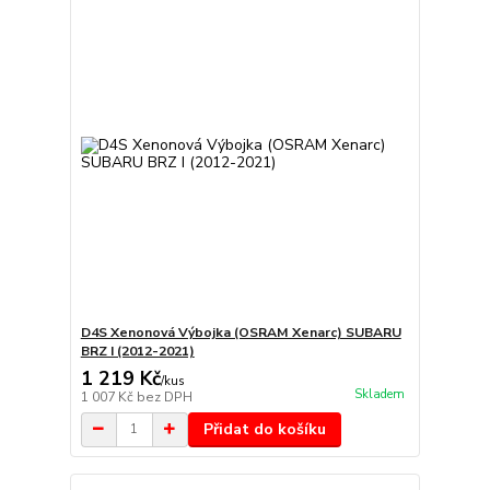
D4S Xenonová Výbojka (OSRAM Xenarc) SUBARU
BRZ I (2012-2021)
1 219 Kč
/
kus
Skladem
1 007 Kč
bez DPH
Přidat do košíku