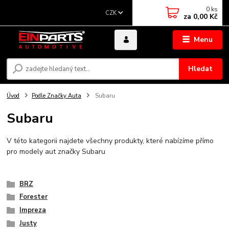
0
ks
CZK
za
0,00 Kč
Menu
Hledat
Úvod
Podle Značky Auta
Subaru
Subaru
V této kategorii najdete všechny produkty, které nabízíme přímo
pro modely aut značky Subaru
BRZ
Forester
Impreza
Justy