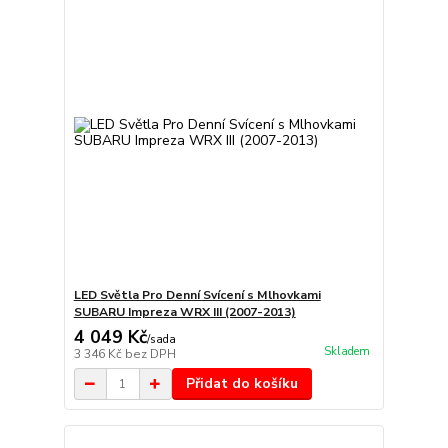
LED Světla Pro Denní Svícení s Mlhovkami
SUBARU Impreza WRX III (2007-2013)
4 049 Kč
/
sada
Skladem
3 346 Kč
bez DPH
Přidat do košíku