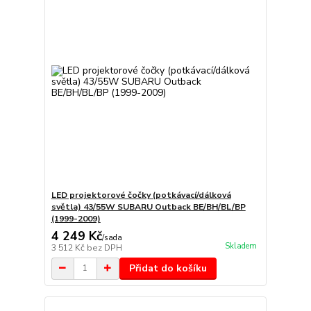
LED projektorové čočky (potkávací/dálková
světla) 43/55W SUBARU Outback BE/BH/BL/BP
(1999-2009)
4 249 Kč
/
sada
Skladem
3 512 Kč
bez DPH
Přidat do košíku