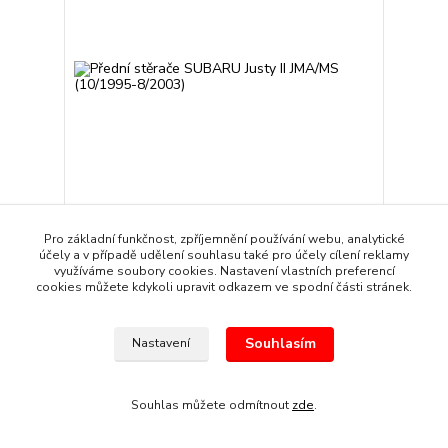
Pro základní funkčnost, zpříjemnění používání webu, analytické
Přední stěrače SUBARU Justy II JMA/MS (10/1995-
účely a v případě udělení souhlasu také pro účely cílení reklamy
8/2003)
využíváme soubory cookies. Nastavení vlastních preferencí
349 Kč
/
sada
cookies můžete kdykoli upravit odkazem ve spodní části stránek.
Skladem
288 Kč
bez DPH
Přidat do košíku
Souhlasím
Nastavení
Souhlas můžete odmítnout
zde
.