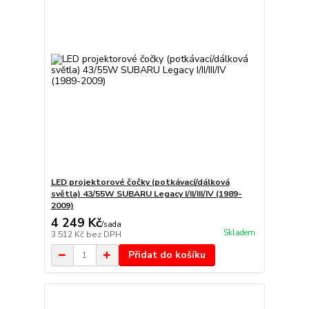
LED projektorové čočky (potkávací/dálková
světla) 43/55W SUBARU Legacy I/II/III/IV (1989-
2009)
4 249 Kč
/
sada
Skladem
3 512 Kč
bez DPH
Přidat do košíku