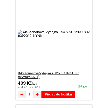
D4S Xenonová Výbojka +50% SUBARU BRZ
(06/2012-NYNÍ)
489 Kč
/
kus
Skladem
404 Kč
bez DPH
Přidat do košíku