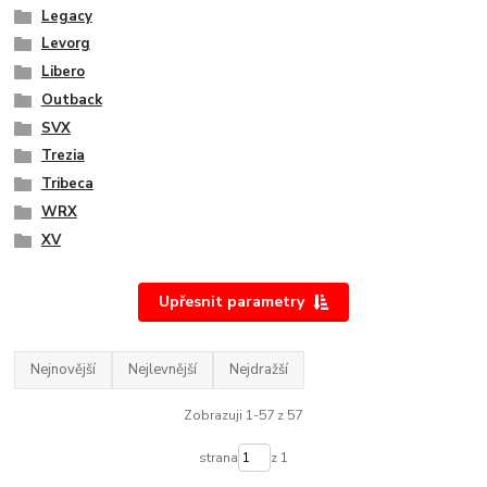
Legacy
Levorg
Libero
Outback
SVX
Trezia
Tribeca
WRX
XV
Upřesnit parametry
Nejnovější
Nejlevnější
Nejdražší
Zobrazuji 1-57 z 57
strana
z 1