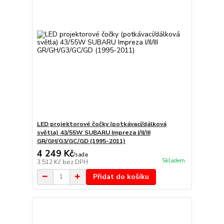
LED projektorové čočky (potkávací/dálková
světla) 43/55W SUBARU Impreza I/II/III
GR/GH/G3/GC/GD (1995-2011)
4 249 Kč
/
sada
Skladem
3 512 Kč
bez DPH
Přidat do košíku