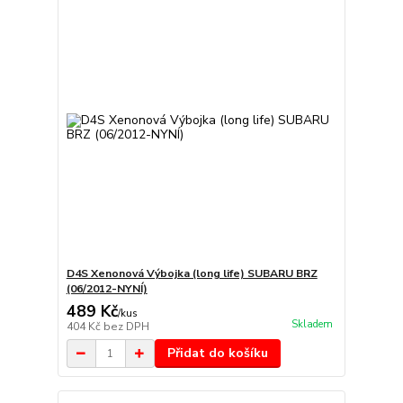
D4S Xenonová Výbojka (long life) SUBARU BRZ
(06/2012-NYNÍ)
489 Kč
/
kus
Skladem
404 Kč
bez DPH
Přidat do košíku