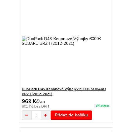
DuoPack D4S Xenonové Výbojky 6000K SUBARU
BRZ I (2012-2021)
969 Kč
/
kus
Skladem
801 Kč
bez DPH
Přidat do košíku