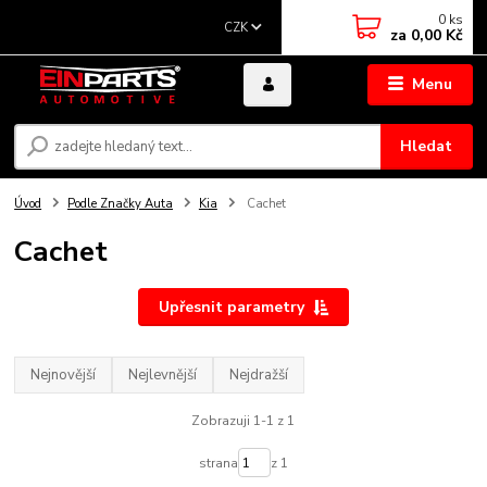
0
ks
CZK
za
0,00 Kč
Menu
Hledat
Úvod
Podle Značky Auta
Kia
Cachet
Cachet
Upřesnit parametry
Nejnovější
Nejlevnější
Nejdražší
Zobrazuji 1-1 z 1
strana
z 1