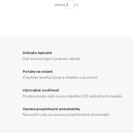
strana
z 1
Stěrače hybridní
Dvě technologie v jednom stěrači
Potahy na volant
Zlepšete komfort jízdy a chraňte svůj volant
Výstražné osvětlení
Prozkoumejte naši novou nabídku LED výstražných majáků
Oprava propíchnuté pneumatiky
Nouzové sady na opravu propíchnutých pneumatik