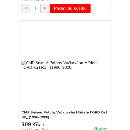
Přidat do košíku
CMP Snímač Polohy Vačkového Hřídele FORD Ka I
RB_ (1996-2008)
309 Kč
/
kus
Skladem
255 Kč
bez DPH