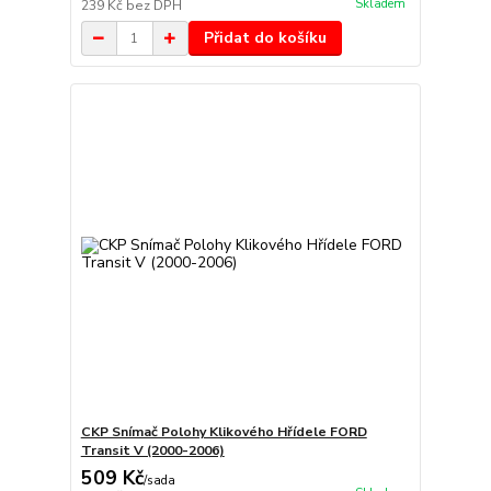
Skladem
239 Kč
bez DPH
Přidat do košíku
CKP Snímač Polohy Klikového Hřídele FORD
Transit V (2000-2006)
509 Kč
/
sada