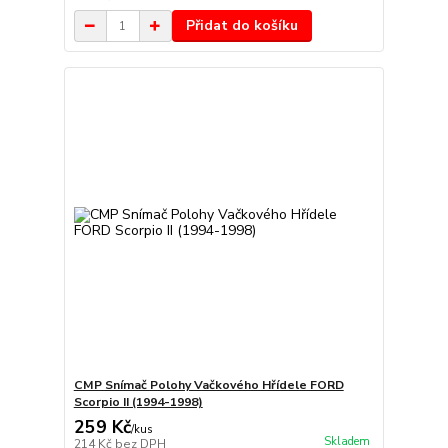
Přidat do košíku
CMP Snímač Polohy Vačkového Hřídele FORD
Scorpio II (1994-1998)
259 Kč
/
kus
Skladem
214 Kč
bez DPH