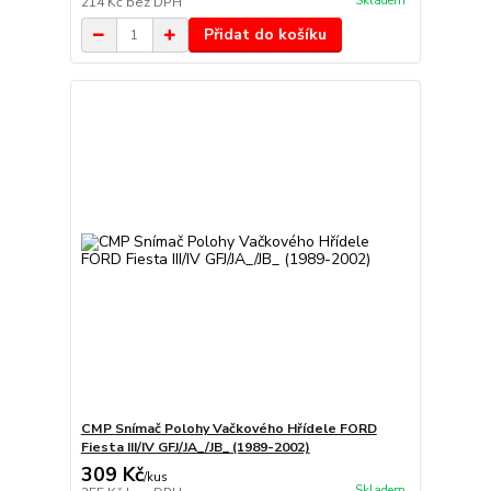
Skladem
214 Kč
bez DPH
Přidat do košíku
CMP Snímač Polohy Vačkového Hřídele FORD
Fiesta III/IV GFJ/JA_/JB_ (1989-2002)
309 Kč
/
kus
Skladem