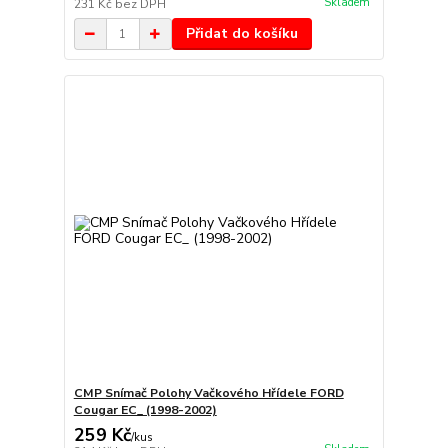
Skladem
231 Kč
bez DPH
Přidat do košíku
CMP Snímač Polohy Vačkového Hřídele FORD
Cougar EC_ (1998-2002)
259 Kč
/
kus