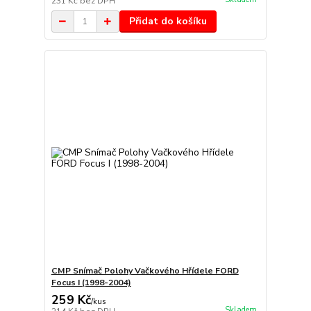
231 Kč
bez DPH
Přidat do košíku
CMP Snímač Polohy Vačkového Hřídele FORD
Focus I (1998-2004)
259 Kč
/
kus
Skladem