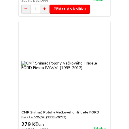
255 Kč
bez DPH
Přidat do košíku
CMP Snímač Polohy Vačkového Hřídele FORD
Fiesta IV/V/VI (1995-2017)
279 Kč
/
kus
Skladem