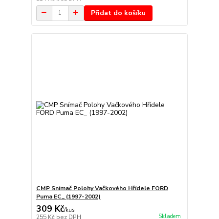
Přidat do košíku
CMP Snímač Polohy Vačkového Hřídele FORD
Puma EC_ (1997-2002)
309 Kč
/
kus
Skladem
255 Kč
bez DPH