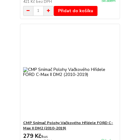
Skladem
421 Kč
bez DPH
Přidat do košíku
CMP Snímač Polohy Vačkového Hřídele FORD C-
Max II DM2 (2010-2019)
279 Kč
/
kus