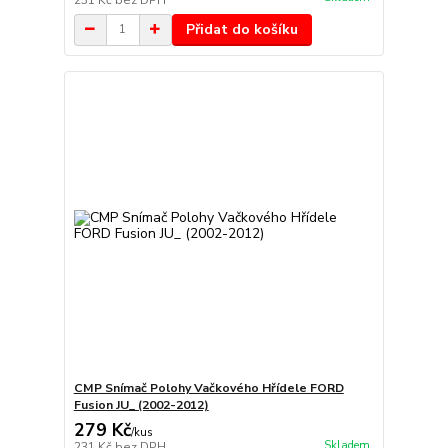
Přidat do košíku
CMP Snímač Polohy Vačkového Hřídele FORD
Fusion JU_ (2002-2012)
279 Kč
/
kus
Skladem
231 Kč
bez DPH