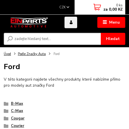
0
ks
CZK
za
0,00 Kč
Menu
Hledat
Úvod
Podle Značky Auta
Ford
Ford
V této kategorii najdete všechny produkty, které nabízíme přímo
pro modely aut značky Ford
B-Max
C-Max
Cougar
Courier