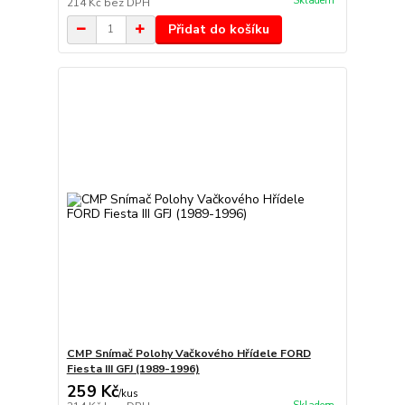
Skladem
214 Kč
bez DPH
Přidat do košíku
CMP Snímač Polohy Vačkového Hřídele FORD
Fiesta III GFJ (1989-1996)
259 Kč
/
kus