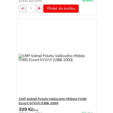
Skladem
214 Kč
bez DPH
Přidat do košíku
CMP Snímač Polohy Vačkového Hřídele FORD
Escort IV/V/VI (1986-2000)
309 Kč
/
kus