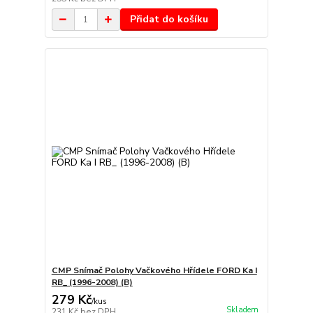
Přidat do košíku
CMP Snímač Polohy Vačkového Hřídele FORD Ka I
RB_ (1996-2008) (B)
279 Kč
/
kus
Skladem
231 Kč
bez DPH