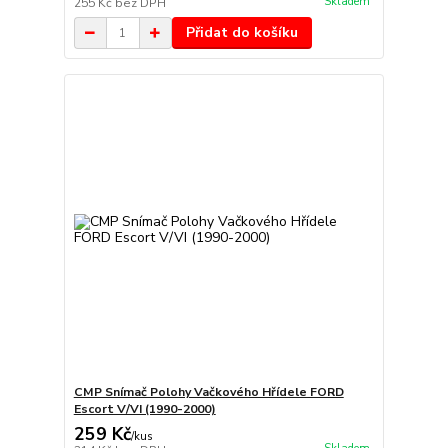
Skladem
255 Kč
bez DPH
Přidat do košíku
CMP Snímač Polohy Vačkového Hřídele FORD
Escort V/VI (1990-2000)
259 Kč
/
kus