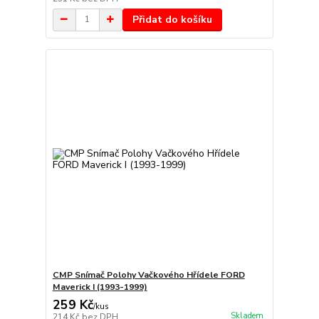
Přidat do košíku
CMP Snímač Polohy Vačkového Hřídele FORD
Maverick I (1993-1999)
259 Kč
/
kus
Skladem
214 Kč
bez DPH