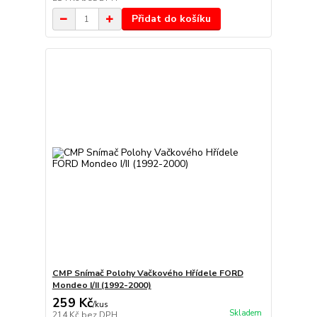
Přidat do košíku
CMP Snímač Polohy Vačkového Hřídele FORD
Mondeo I/II (1992-2000)
259 Kč
/
kus
Skladem
214 Kč
bez DPH