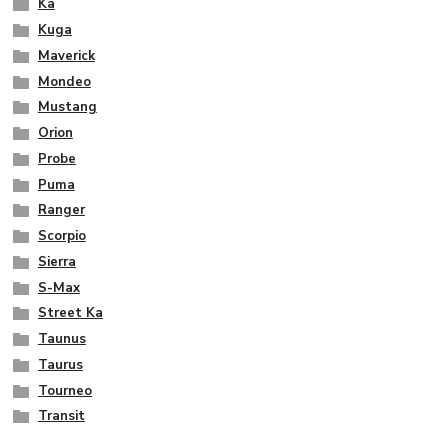
Ka
Kuga
Maverick
Mondeo
Mustang
Orion
Probe
Puma
Ranger
Scorpio
Sierra
S-Max
Street Ka
Taunus
Taurus
Tourneo
Transit