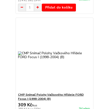
214 Kč
bez DPH
Přidat do košíku
CMP Snímač Polohy Vačkového Hřídele FORD
Focus I (1998-2004) (B)
309 Kč
/
kus
Skladem