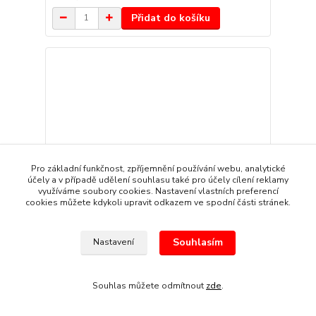
Přidat do košíku
Pro základní funkčnost, zpříjemnění používání webu, analytické
účely a v případě udělení souhlasu také pro účely cílení reklamy
využíváme soubory cookies. Nastavení vlastních preferencí
cookies můžete kdykoli upravit odkazem ve spodní části stránek.
Souhlasím
Nastavení
CMP Snímač Polohy Vačkového Hřídele FORD
Scorpio II (1994-1998) (B)
Souhlas můžete odmítnout
zde
.
309 Kč
/
kus
Skladem
255 Kč
bez DPH