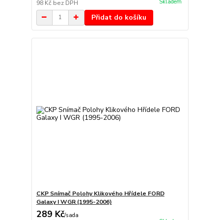
Skladem
98 Kč
bez DPH
Přidat do košíku
CKP Snímač Polohy Klikového Hřídele FORD
Galaxy I WGR (1995-2006)
289 Kč
/
sada