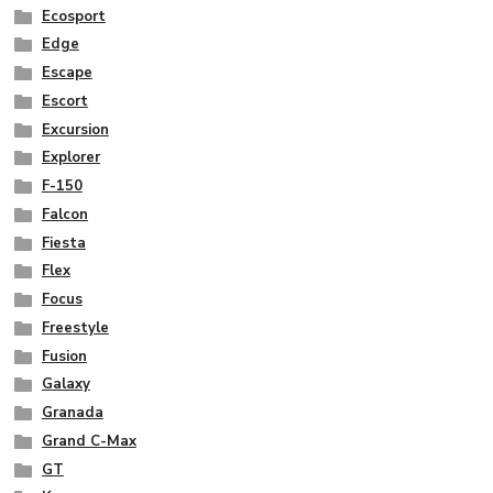
Ecosport
Edge
Escape
Escort
Excursion
Explorer
F-150
Falcon
Fiesta
Flex
Focus
Freestyle
Fusion
Galaxy
Granada
Grand C-Max
GT