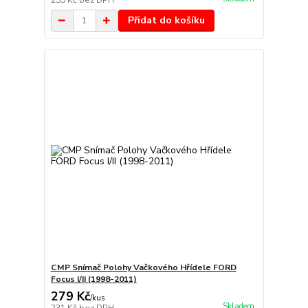
255 Kč
bez DPH
Přidat do košíku
CMP Snímač Polohy Vačkového Hřídele FORD
Focus I/II (1998-2011)
279 Kč
/
kus
Skladem
231 Kč
bez DPH