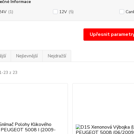
ečné Informace
24V
(1)
12V
(5)
Can
Upřesnit parametr
jší
Nejlevnější
Nejdražší
1-23 z 23