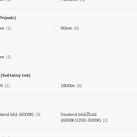
(Průměr)
mm
(1)
90mm
(6)
mm
(1)
(Světelný tok)
8W
(1)
1800lm
(6)
dená bílá (6000K)
(5)
Studená bílá/Žlutá
(6000K/2200-3000K)
(2)