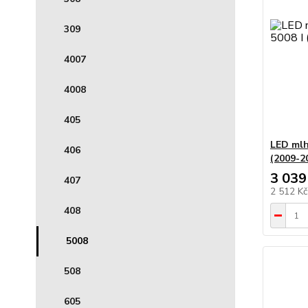
309
4007
4008
405
LED mlh
406
(2009-2
3 039
407
2 512 K
408
5008
508
605