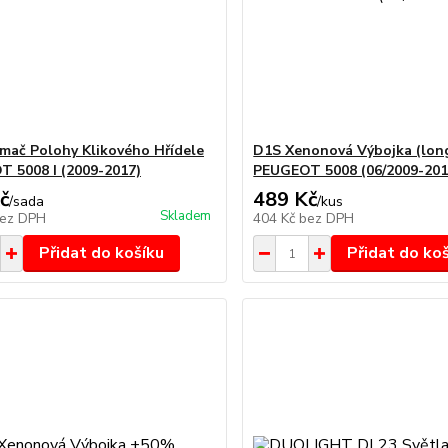
mač Polohy Klikového Hřídele
D1S Xenonová Výbojka (long
 5008 I (2009-2017)
PEUGEOT 5008 (06/2009-201
č
489 Kč
/
sada
/
kus
Skladem
ez DPH
404 Kč
bez DPH
Přidat do košíku
Přidat do ko