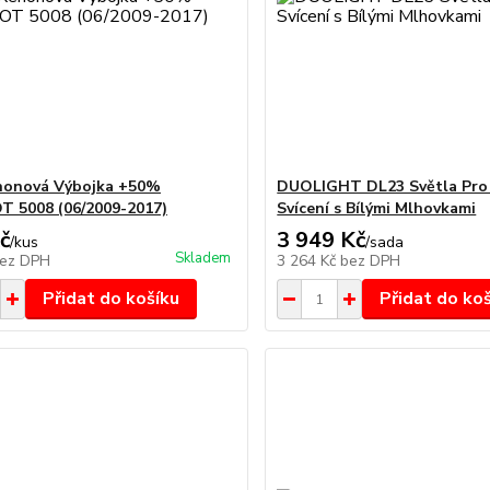
nonová Výbojka +50%
DUOLIGHT DL23 Světla Pro
 5008 (06/2009-2017)
Svícení s Bílými Mlhovkami
č
3 949 Kč
/
kus
/
sada
Skladem
ez DPH
3 264 Kč
bez DPH
Přidat do košíku
Přidat do ko