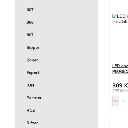
607
806
807
Bipper
Boxer
LED osv
PEUGEOT
Expert
309 K
ION
255 Kč
b
Partner
RCZ
Rifter