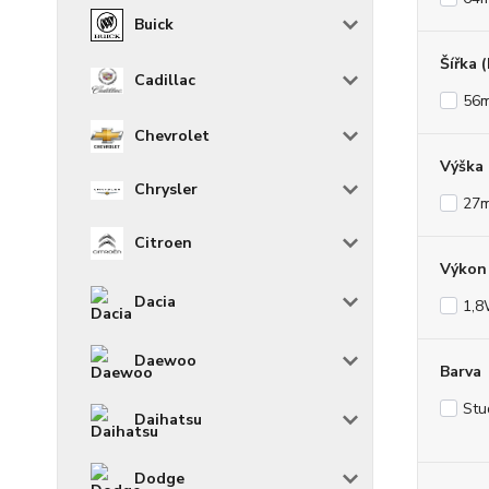
Buick
Šířka 
Cadillac
56
Chevrolet
Výška
Chrysler
27
Citroen
Výkon 
Dacia
1,
Daewoo
Barva
Stu
Daihatsu
Dodge