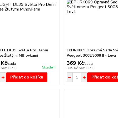
HT DL39 Světla Pro Denní
EPHRK069 Opravná Sada Sv
 se Žlutými Mlhovkami
Peugeot 3008/5008 II - Levá
 Kč
369 Kč
/
sada
/
sada
Skladem
č
bez DPH
305 Kč
bez DPH
Přidat do košíku
Přidat do ko