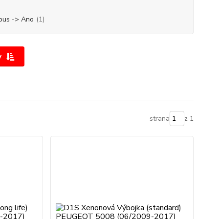
bus -> Ano
(1)
y
strana
z 1