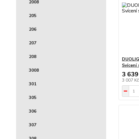
2008
205
206
207
208
DUOLIG
Svícení
3008
3 639
3 007 K
301
305
306
307
308