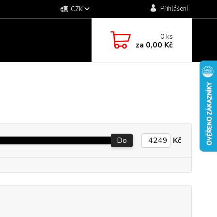
Přihlášení
CZK
0
ks
za
0,00 Kč
Do
Kč