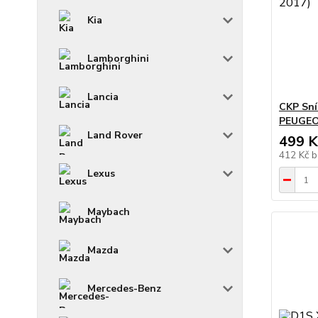
Kia
Lamborghini
Lancia
CKP Sní
PEUGEOT
Land Rover
499 K
412 Kč
b
Lexus
Maybach
Mazda
Mercedes-Benz