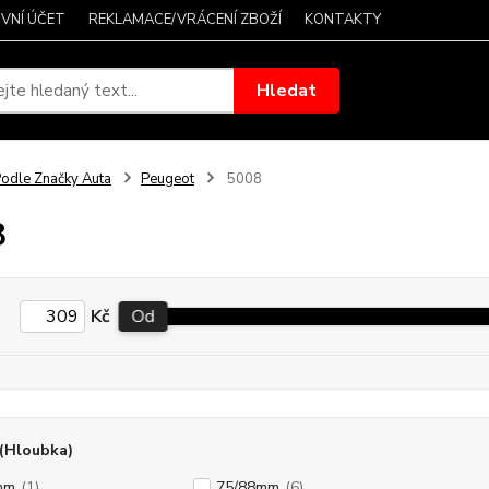
VNÍ ÚČET
REKLAMACE/VRÁCENÍ ZBOŽÍ
KONTAKTY
Hledat
odle Značky Auta
Peugeot
5008
8
Kč
Od
(Hloubka)
mm
(1)
75/88mm
(6)