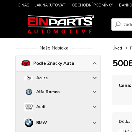
O NÁS
JAK NAKUPOVAT
OBCHODNÍ PODMÍNKY
BANKO
------------- Naše Nabídka -------------
Úvod
P
500
Podle Značky Auta
Acura
Cena:
Alfa Romeo
Audi
Délka 
BMW
64