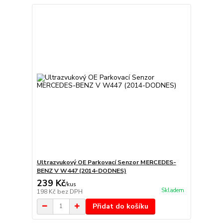
Ultrazvukový OE Parkovací Senzor MERCEDES-
BENZ V W447 (2014-DODNES)
239 Kč
/
kus
Skladem
198 Kč
bez DPH
Přidat do košíku