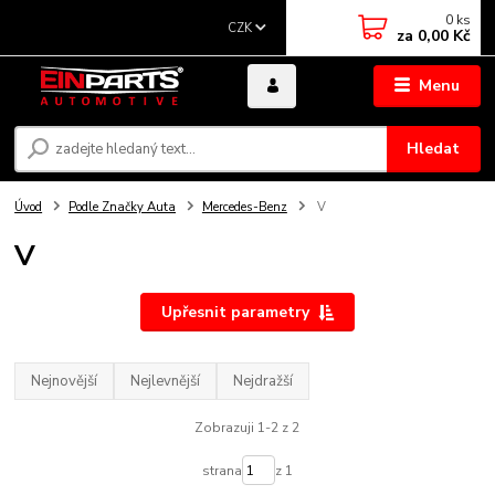
0
ks
CZK
za
0,00 Kč
Menu
Hledat
Úvod
Podle Značky Auta
Mercedes-Benz
V
V
Upřesnit parametry
Nejnovější
Nejlevnější
Nejdražší
Zobrazuji 1-2 z 2
strana
z 1