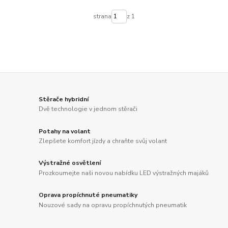
strana
z 1
Stěrače hybridní
Dvě technologie v jednom stěrači
Potahy na volant
Zlepšete komfort jízdy a chraňte svůj volant
Výstražné osvětlení
Prozkoumejte naši novou nabídku LED výstražných majáků
Oprava propíchnuté pneumatiky
Nouzové sady na opravu propíchnutých pneumatik