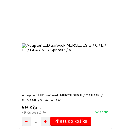
Adaptér LED žárovek MERCEDES B / C / E / GL /
GLA / ML / Sprinter / V
59 Kč
/
kus
Skladem
49 Kč
bez DPH
Přidat do košíku