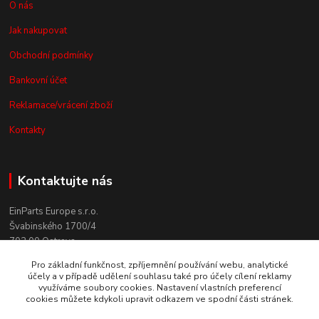
O nás
Jak nakupovat
Obchodní podmínky
Bankovní účet
Reklamace/vrácení zboží
Kontakty
Kontaktujte nás
EinParts Europe s.r.o.
Švabinského 1700/4
702 00 Ostrava
Pro základní funkčnost, zpříjemnění používání webu, analytické
+420 558 080 004
účely a v případě udělení souhlasu také pro účely cílení reklamy
(po. - pá. 9:00-13:00)
využíváme soubory cookies. Nastavení vlastních preferencí
cookies můžete kdykoli upravit odkazem ve spodní části stránek.
obchod@einparts.cz