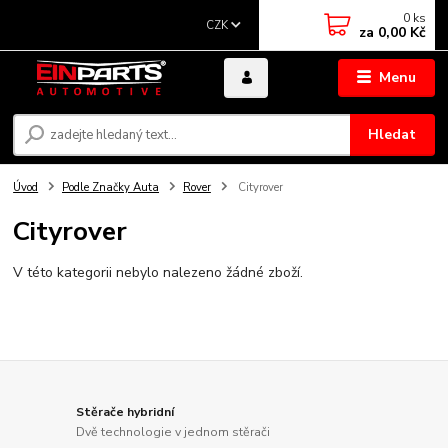
0
ks
CZK
za
0,00 Kč
Menu
Hledat
Úvod
Podle Značky Auta
Rover
Cityrover
Cityrover
V této kategorii nebylo nalezeno žádné zboží.
Stěrače hybridní
Dvě technologie v jednom stěrači