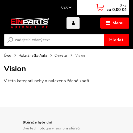
0
ks
CZK
za
0,00 Kč
Menu
Hledat
Úvod
Podle Značky Auta
Chrysler
Vision
Vision
V této kategorii nebylo nalezeno žádné zboží.
Stěrače hybridní
Dvě technologie v jednom stěrači