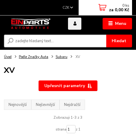
0
ks
CZK
za
0,00 Kč
Menu
Hledat
Úvod
Podle Značky Auta
Subaru
XV
XV
Upřesnit parametry
Nejnovější
Nejlevnější
Nejdražší
Zobrazuji 1-3 z 3
strana
z 1