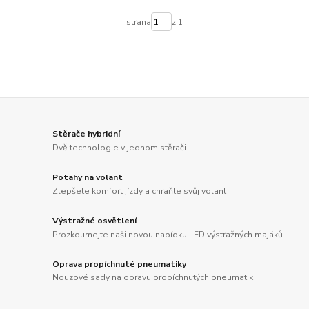
strana
z 1
Stěrače hybridní
Dvě technologie v jednom stěrači
Potahy na volant
Zlepšete komfort jízdy a chraňte svůj volant
Výstražné osvětlení
Prozkoumejte naši novou nabídku LED výstražných majáků
Oprava propíchnuté pneumatiky
Nouzové sady na opravu propíchnutých pneumatik