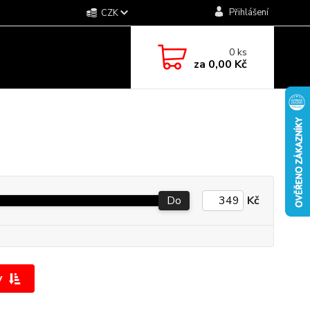
Přihlášení
CZK
0
ks
za
0,00 Kč
Do
Kč
y