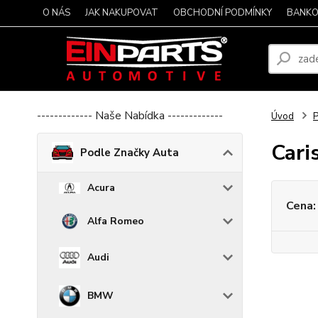
O NÁS
JAK NAKUPOVAT
OBCHODNÍ PODMÍNKY
BANKO
------------- Naše Nabídka -------------
Úvod
P
Cari
Podle Značky Auta
Acura
Cena:
Alfa Romeo
Audi
BMW