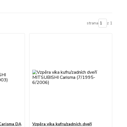
strana
z 1
 Carisma DA
Vzpěra víka kufru/zadních dveří