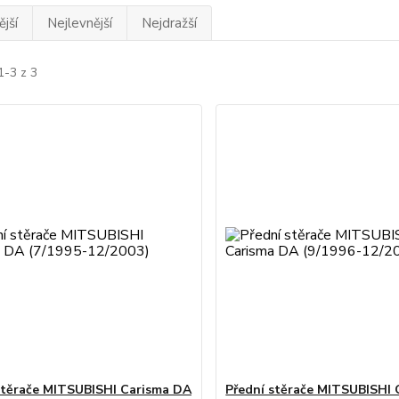
jší
Nejlevnější
Nejdražší
1-3 z 3
stěrače MITSUBISHI Carisma DA
Přední stěrače MITSUBISHI