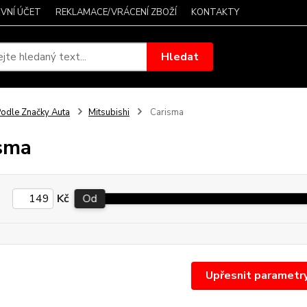
VNÍ ÚČET
REKLAMACE/VRÁCENÍ ZBOŽÍ
KONTAKTY
Hledat
odle Značky Auta
Mitsubishi
Carisma
sma
Kč
Od
Upřesnit parametr