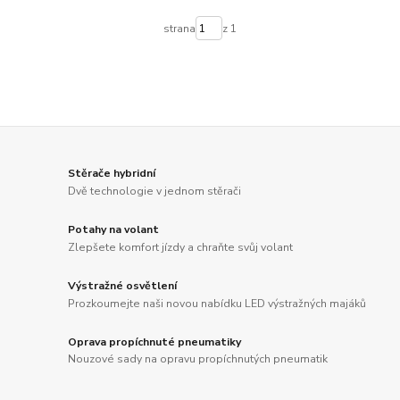
strana
z 1
Stěrače hybridní
Dvě technologie v jednom stěrači
Potahy na volant
Zlepšete komfort jízdy a chraňte svůj volant
Výstražné osvětlení
Prozkoumejte naši novou nabídku LED výstražných majáků
Oprava propíchnuté pneumatiky
Nouzové sady na opravu propíchnutých pneumatik