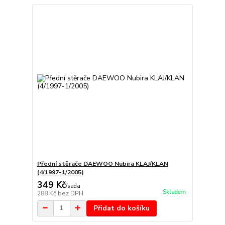
Přední stěrače DAEWOO Nubira KLAJ/KLAN
(4/1997-1/2005)
349 Kč
/
sada
Skladem
288 Kč
bez DPH
Přidat do košíku