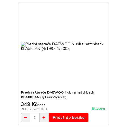
Přední stěrače DAEWOO Nubira hatchback
KLAJ/KLAN (4/1997-1/2005)
349 Kč
/
sada
Skladem
288 Kč
bez DPH
Přidat do košíku