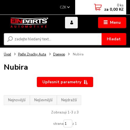
0
ks
CZK
za
0,00 Kč
Menu
Hledat
Úvod
Podle Značky Auta
Daewoo
Nubira
Nubira
Upřesnit parametry
Nejnovější
Nejlevnější
Nejdražší
Zobrazuji 1-3 z 3
strana
z 1