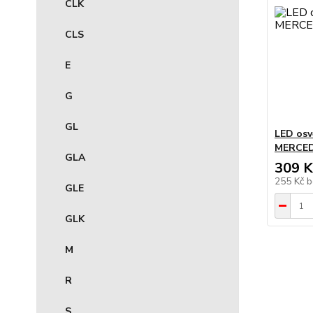
CLK
CLS
E
G
GL
LED osv
MERCED
GLA
309 K
255 Kč
b
GLE
GLK
M
R
S