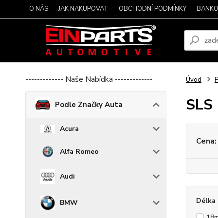
O NÁS
JAK NAKUPOVAT
OBCHODNÍ PODMÍNKY
BANKO
------------- Naše Nabídka -------------
Úvod
P
SLS
Podle Značky Auta
Acura
Cena:
Alfa Romeo
Audi
Délka 
BMW
18