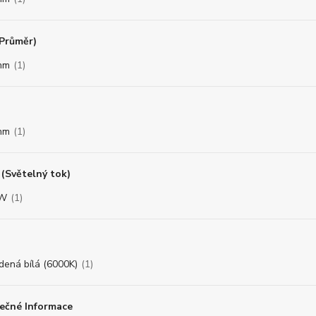
(Průměr)
mm
(1)
mm
(1)
(Světelný tok)
8W
(1)
dená bílá (6000K)
(1)
ečné Informace