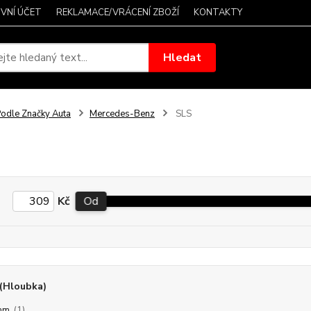
VNÍ ÚČET
REKLAMACE/VRÁCENÍ ZBOŽÍ
KONTAKTY
Hledat
odle Značky Auta
Mercedes-Benz
SLS
Kč
Od
(Hloubka)
mm
(1)