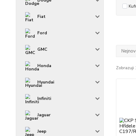
Dodge
Kuf
Fiat
Ford
GMC
Nejnově
Honda
Zobrazuji 
Hyundai
Infiniti
Jaguar
Jeep