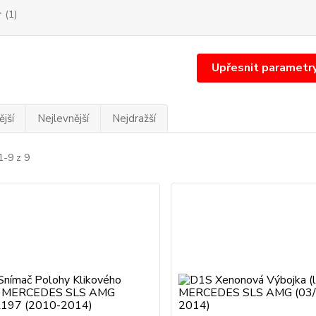
r
(1)
Upřesnit parametr
jší
Nejlevnější
Nejdražší
1-9 z 9