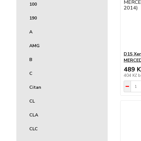
100
190
A
AMG
D1S Xe
B
MERCED
489 K
C
404 Kč
b
Citan
CL
CLA
CLC