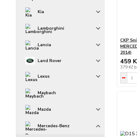
Kia
Lamborghini
CKP Sní
Lancia
MERCED
2014)
459 K
Land Rover
379 Kč
b
Lexus
Maybach
Mazda
Mercedes-Benz