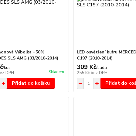
nonová Výbojka +50%
LED osvětlení kufru MERCE
ES SLS AMG (03/2010-2014)
C197 (2010-2014)
č
309 Kč
/
kus
/
sada
Skladem
ez DPH
255 Kč
bez DPH
Přidat do košíku
Přidat do ko