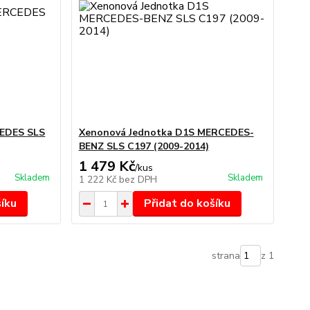
CEDES SLS
Xenonová Jednotka D1S MERCEDES-
BENZ SLS C197 (2009-2014)
1 479 Kč
/
kus
Skladem
Skladem
1 222 Kč
bez DPH
šíku
Přidat do košíku
strana
z 1