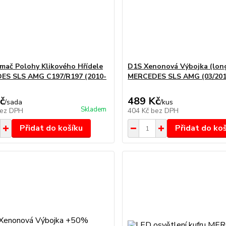
mač Polohy Klikového Hřídele
D1S Xenonová Výbojka (long
ES SLS AMG C197/R197 (2010-
MERCEDES SLS AMG (03/201
č
489 Kč
/
sada
/
kus
Skladem
ez DPH
404 Kč
bez DPH
Přidat do košíku
Přidat do ko