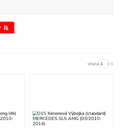
y
strana
z 1