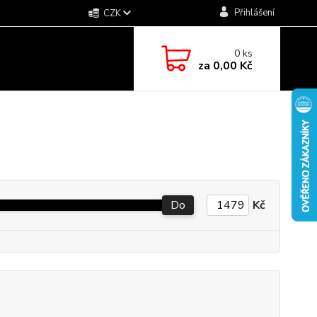
Přihlášení
CZK
0
ks
za
0,00 Kč
Do
Kč