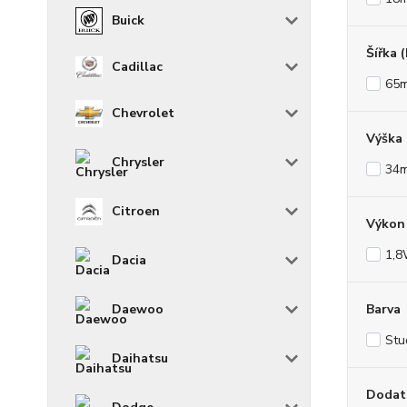
Buick
Šířka 
Cadillac
65
Chevrolet
Výška
Chrysler
34
Citroen
Výkon 
1,
Dacia
Barva
Daewoo
Stu
Daihatsu
Dodat