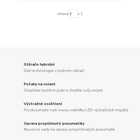
strana
z 1
Stěrače hybridní
Dvě technologie v jednom stěrači
Potahy na volant
Zlepšete komfort jízdy a chraňte svůj volant
Výstražné osvětlení
Prozkoumejte naši novou nabídku LED výstražných majáků
Oprava propíchnuté pneumatiky
Nouzové sady na opravu propíchnutých pneumatik