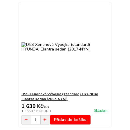
D5S Xenonová Výbojka (standard) HYUNDAI
Elantra sedan (2017-NYNÍ)
1 639 Kč
/
kus
Skladem
1 355 Kč
bez DPH
Přidat do košíku