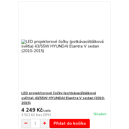
LED projektorové čočky (potkávací/dálková
světla) 43/55W HYUNDAI Elantra V sedan (2010-
2015)
4 249 Kč
/
sada
Skladem
3 512 Kč
bez DPH
Přidat do košíku