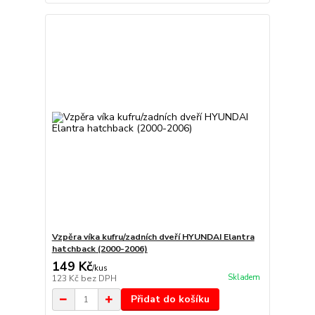
Vzpěra víka kufru/zadních dveří HYUNDAI Elantra
hatchback (2000-2006)
149 Kč
/
kus
Skladem
123 Kč
bez DPH
Přidat do košíku