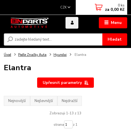
0
ks
CZK
za
0,00 Kč
Menu
Hledat
Úvod
Podle Značky Auta
Hyundai
Elantra
Elantra
Upřesnit parametry
Nejnovější
Nejlevnější
Nejdražší
Zobrazuji 1-13 z 13
strana
z 1