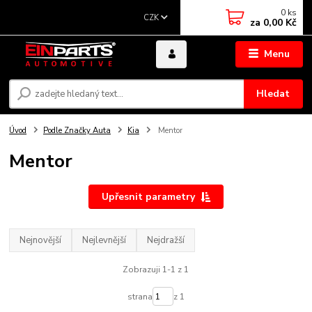
0
ks
CZK
za
0,00 Kč
Menu
Hledat
Úvod
Podle Značky Auta
Kia
Mentor
Mentor
Upřesnit parametry
Nejnovější
Nejlevnější
Nejdražší
Zobrazuji 1-1 z 1
strana
z 1