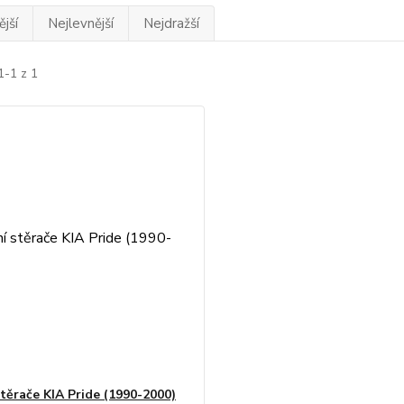
jší
Nejlevnější
Nejdražší
1-1 z 1
stěrače KIA Pride (1990-2000)