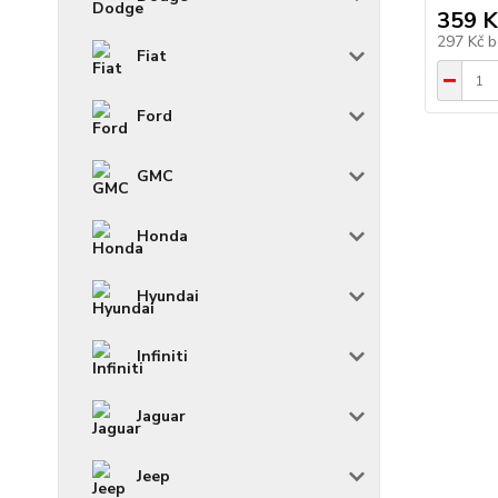
359 K
297 Kč
b
Fiat
Ford
GMC
Honda
Hyundai
Infiniti
Jaguar
Jeep