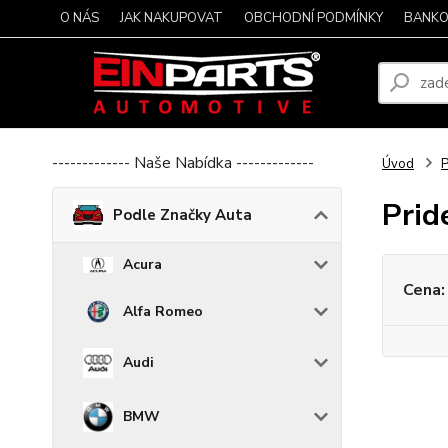
O NÁS
JAK NAKUPOVAT
OBCHODNÍ PODMÍNKY
BANKO
------------- Naše Nabídka -------------
Úvod
P
Prid
Podle Značky Auta
Acura
Cena:
Alfa Romeo
Audi
BMW