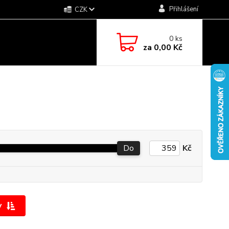
Přihlášení
CZK
0
ks
za
0,00 Kč
Do
Kč
y