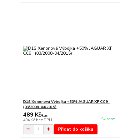
D1S Xenonová Výbojka +50% JAGUAR XF CC9_
(03/2008-04/2015)
489 Kč
/
kus
Skladem
404 Kč
bez DPH
Přidat do košíku