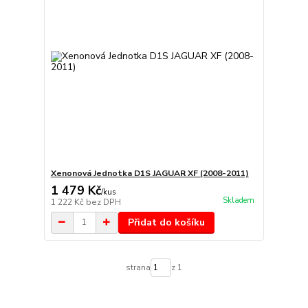
Xenonová Jednotka D1S JAGUAR XF (2008-2011)
1 479 Kč
/
kus
Skladem
1 222 Kč
bez DPH
Přidat do košíku
strana
z 1