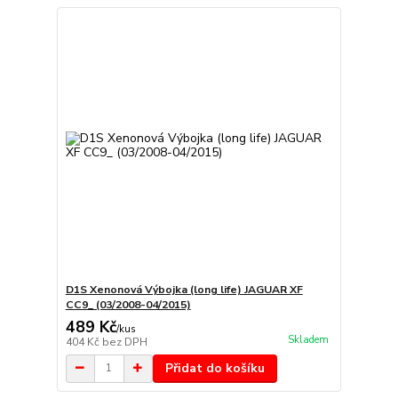
D1S Xenonová Výbojka (long life) JAGUAR XF
CC9_ (03/2008-04/2015)
489 Kč
/
kus
Skladem
404 Kč
bez DPH
Přidat do košíku