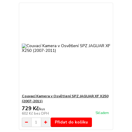
Couvací Kamera v Osvětlení SPZ JAGUAR XF X250
(2007-2011)
729 Kč
/
kus
Skladem
602 Kč
bez DPH
Přidat do košíku