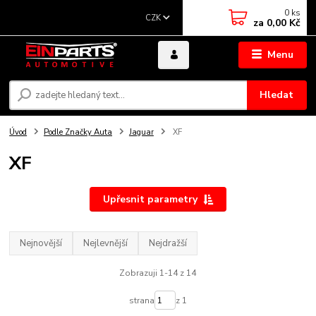
0
ks
CZK
za
0,00 Kč
Menu
Hledat
Úvod
Podle Značky Auta
Jaguar
XF
XF
Upřesnit parametry
Nejnovější
Nejlevnější
Nejdražší
Zobrazuji 1-14 z 14
strana
z 1