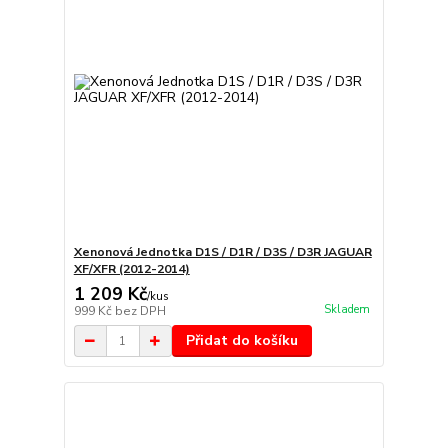
Xenonová Jednotka D1S / D1R / D3S / D3R JAGUAR
XF/XFR (2012-2014)
1 209 Kč
/
kus
Skladem
999 Kč
bez DPH
Přidat do košíku