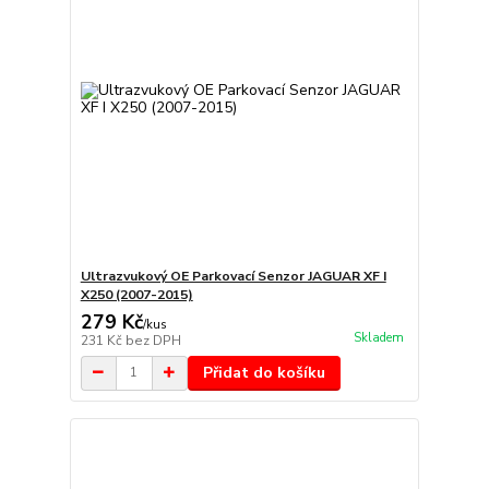
Ultrazvukový OE Parkovací Senzor JAGUAR XF I
X250 (2007-2015)
279 Kč
/
kus
Skladem
231 Kč
bez DPH
Přidat do košíku