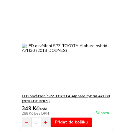
LED osvětlení SPZ TOYOTA Alphard hybrid AYH30
(2018-DODNES)
349 Kč
/
sada
Skladem
288 Kč
bez DPH
Přidat do košíku