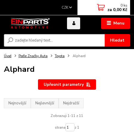
0
ks
CZK
za
0,00 Kč
Menu
Hledat
Úvod
Podle Značky Auta
Toyota
Alphard
Alphard
Upřesnit parametry
Nejnovější
Nejlevnější
Nejdražší
Zobrazuji 1-11 z 11
strana
z 1