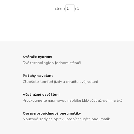
strana
z 1
Stěrače hybridní
Dvě technologie v jednom stěrači
Potahy na volant
Zlepšete komfort jízdy a chraňte svůj volant
Výstražné osvětlení
Prozkoumejte naši novou nabídku LED výstražných majáků
Oprava propíchnuté pneumatiky
Nouzové sady na opravu propíchnutých pneumatik