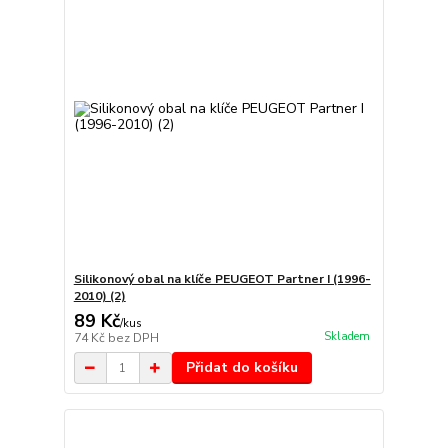
Silikonový obal na klíče PEUGEOT Partner I (1996-
2010) (2)
89 Kč
/
kus
Skladem
74 Kč
bez DPH
Přidat do košíku