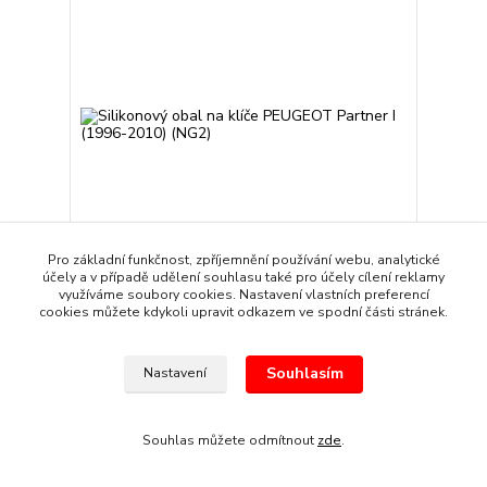
Pro základní funkčnost, zpříjemnění používání webu, analytické
účely a v případě udělení souhlasu také pro účely cílení reklamy
využíváme soubory cookies. Nastavení vlastních preferencí
Silikonový obal na klíče PEUGEOT Partner I (1996-
cookies můžete kdykoli upravit odkazem ve spodní části stránek.
2010) (NG2)
89 Kč
/
kus
Skladem
74 Kč
bez DPH
Souhlasím
Nastavení
Přidat do košíku
Souhlas můžete odmítnout
zde
.