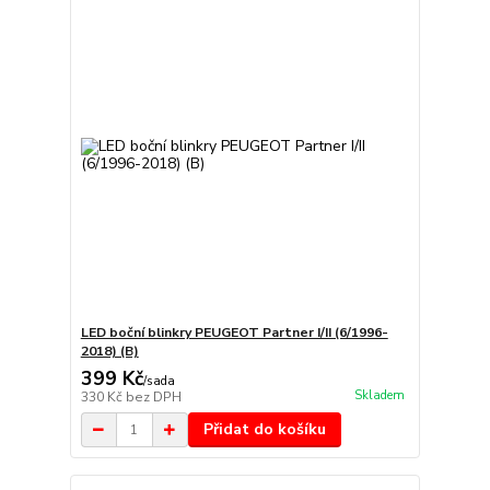
LED boční blinkry PEUGEOT Partner I/II (6/1996-
2018) (B)
399 Kč
/
sada
Skladem
330 Kč
bez DPH
Přidat do košíku