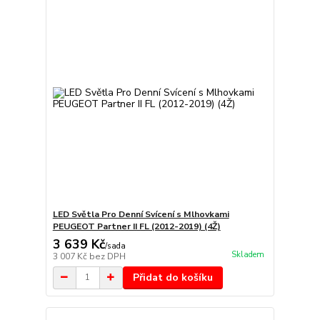
LED Světla Pro Denní Svícení s Mlhovkami
PEUGEOT Partner II FL (2012-2019) (4Ž)
3 639 Kč
/
sada
Skladem
3 007 Kč
bez DPH
Přidat do košíku