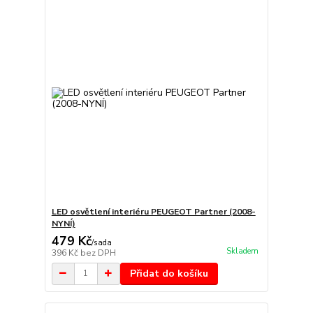
LED osvětlení interiéru PEUGEOT Partner (2008-
NYNÍ)
479 Kč
/
sada
Skladem
396 Kč
bez DPH
Přidat do košíku