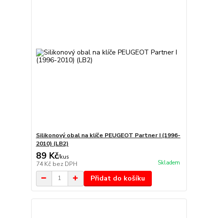
Silikonový obal na klíče PEUGEOT Partner I (1996-
2010) (LB2)
89 Kč
/
kus
Skladem
74 Kč
bez DPH
Přidat do košíku