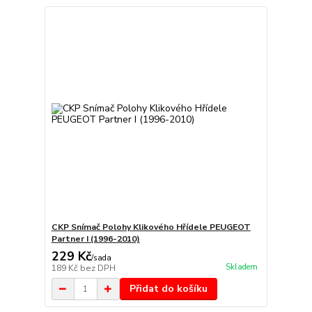
CKP Snímač Polohy Klikového Hřídele PEUGEOT
Partner I (1996-2010)
229 Kč
/
sada
Skladem
189 Kč
bez DPH
Přidat do košíku