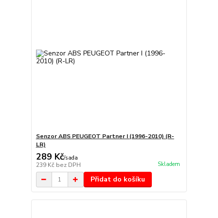
Senzor ABS PEUGEOT Partner I (1996-2010) (R-
LR)
289 Kč
/
sada
Skladem
239 Kč
bez DPH
Přidat do košíku