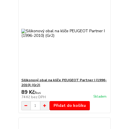
Silikonový obal na klíče PEUGEOT Partner I (1996-
2010) (Gr2)
89 Kč
/
kus
Skladem
74 Kč
bez DPH
Přidat do košíku