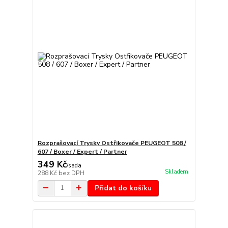
Rozprašovací Trysky Ostřikovače PEUGEOT 508 /
607 / Boxer / Expert / Partner
349 Kč
/
sada
Skladem
288 Kč
bez DPH
Přidat do košíku