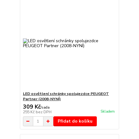
LED osvětlení schránky spolujezdce PEUGEOT
Partner (2008-NYNÍ)
309 Kč
/
sada
Skladem
255 Kč
bez DPH
Přidat do košíku