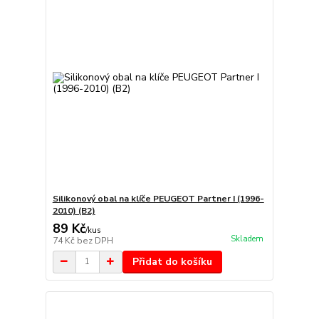
Silikonový obal na klíče PEUGEOT Partner I (1996-
2010) (B2)
89 Kč
/
kus
Skladem
74 Kč
bez DPH
Přidat do košíku