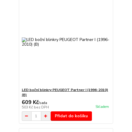
LED boční blinkry PEUGEOT Partner I (1996-2010)
(B)
609 Kč
/
sada
Skladem
503 Kč
bez DPH
Přidat do košíku