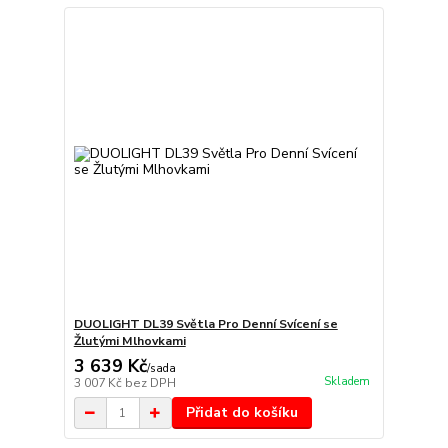
DUOLIGHT DL39 Světla Pro Denní Svícení se
Žlutými Mlhovkami
3 639 Kč
/
sada
Skladem
3 007 Kč
bez DPH
Přidat do košíku