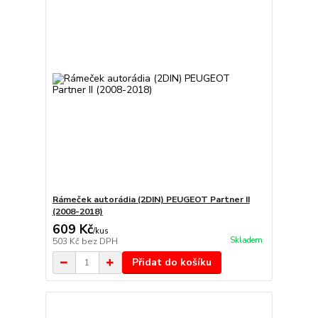
Rámeček autorádia (2DIN) PEUGEOT Partner II
(2008-2018)
609 Kč
/
kus
Skladem
503 Kč
bez DPH
Přidat do košíku