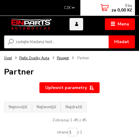
0
ks
CZK
za
0,00 Kč
Menu
Hledat
Úvod
Podle Značky Auta
Peugeot
Partner
Partner
Upřesnit parametry
Nejnovější
Nejlevnější
Nejdražší
Zobrazuji 1-45 z 45
strana
z 1