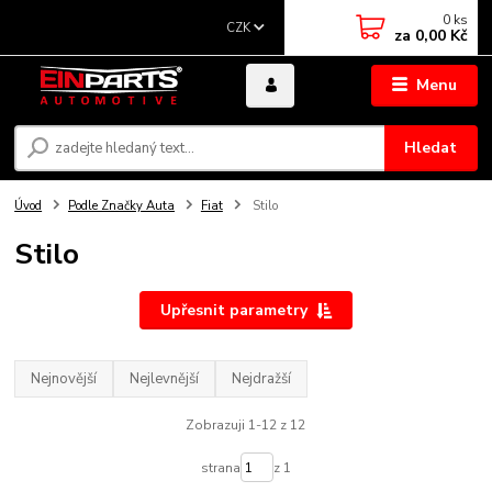
0
ks
CZK
za
0,00 Kč
Menu
Hledat
Úvod
Podle Značky Auta
Fiat
Stilo
Stilo
Upřesnit parametry
Nejnovější
Nejlevnější
Nejdražší
Zobrazuji 1-12 z 12
strana
z 1