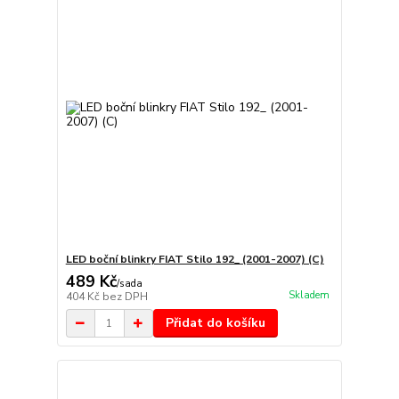
LED boční blinkry FIAT Stilo 192_ (2001-2007) (C)
489 Kč
/
sada
Skladem
404 Kč
bez DPH
Přidat do košíku