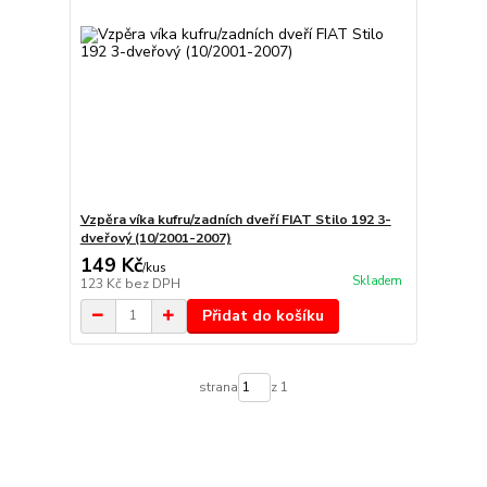
Vzpěra víka kufru/zadních dveří FIAT Stilo 192 3-
dveřový (10/2001-2007)
149 Kč
/
kus
Skladem
123 Kč
bez DPH
Přidat do košíku
strana
z 1