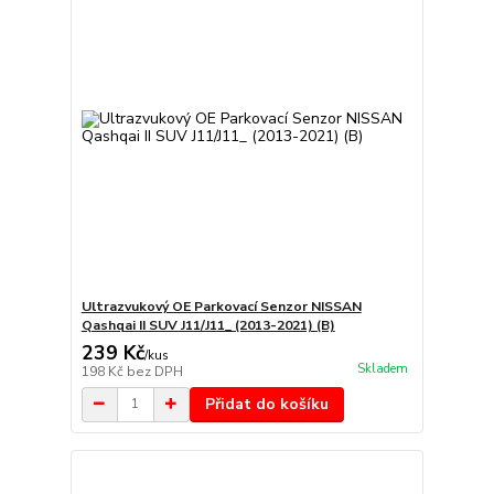
Ultrazvukový OE Parkovací Senzor NISSAN
Qashqai II SUV J11/J11_ (2013-2021) (B)
239 Kč
/
kus
Skladem
198 Kč
bez DPH
Přidat do košíku