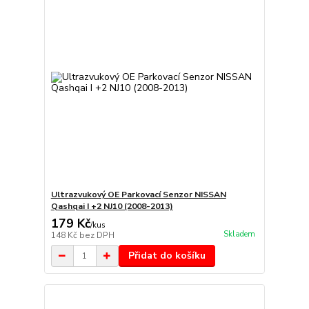
Ultrazvukový OE Parkovací Senzor NISSAN
Qashqai I +2 NJ10 (2008-2013)
179 Kč
/
kus
Skladem
148 Kč
bez DPH
Přidat do košíku