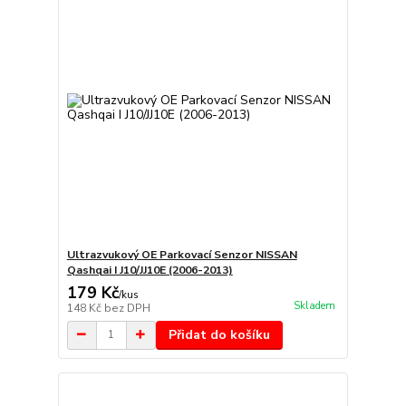
Ultrazvukový OE Parkovací Senzor NISSAN
Qashqai I J10/JJ10E (2006-2013)
179 Kč
/
kus
Skladem
148 Kč
bez DPH
Přidat do košíku