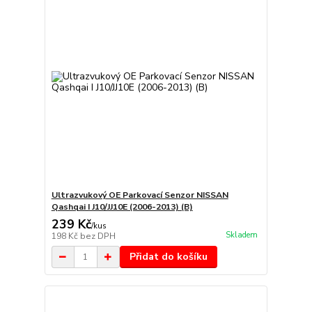
Ultrazvukový OE Parkovací Senzor NISSAN
Qashqai I J10/JJ10E (2006-2013) (B)
239 Kč
/
kus
Skladem
198 Kč
bez DPH
Přidat do košíku