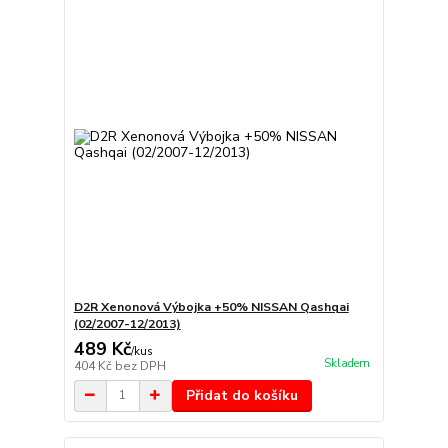
D2R Xenonová Výbojka +50% NISSAN Qashqai
(02/2007-12/2013)
489 Kč
/
kus
Skladem
404 Kč
bez DPH
Přidat do košíku