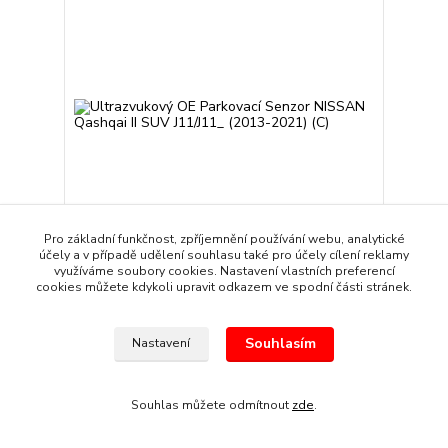
Pro základní funkčnost, zpříjemnění používání webu, analytické
účely a v případě udělení souhlasu také pro účely cílení reklamy
využíváme soubory cookies. Nastavení vlastních preferencí
Ultrazvukový OE Parkovací Senzor NISSAN
cookies můžete kdykoli upravit odkazem ve spodní části stránek.
Qashqai II SUV J11/J11_ (2013-2021) (C)
239 Kč
/
kus
Skladem
198 Kč
bez DPH
Souhlasím
Nastavení
Přidat do košíku
Souhlas můžete odmítnout
zde
.