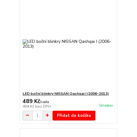
LED boční blinkry NISSAN Qashqai I (2006-2013)
489 Kč
/
sada
Skladem
404 Kč
bez DPH
Přidat do košíku