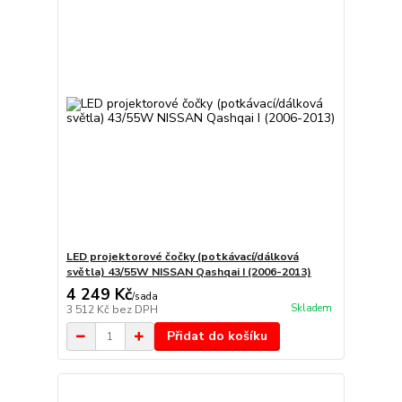
LED projektorové čočky (potkávací/dálková
světla) 43/55W NISSAN Qashqai I (2006-2013)
4 249 Kč
/
sada
Skladem
3 512 Kč
bez DPH
Přidat do košíku