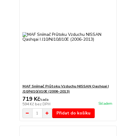
MAF Snímač Průtoku Vzduchu NISSAN Qashqai I
J10/NJ10/JJ10E (2006-2013)
719 Kč
/
sada
Skladem
594 Kč
bez DPH
Přidat do košíku