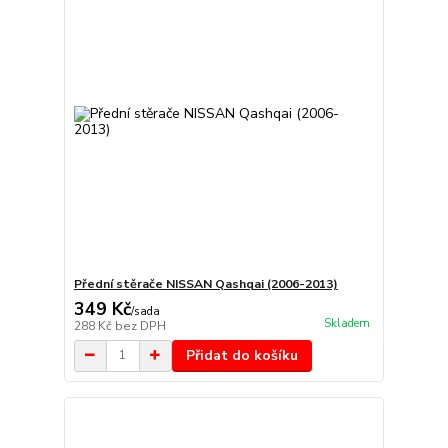
Přední stěrače NISSAN Qashqai (2006-2013)
349 Kč
/
sada
Skladem
288 Kč
bez DPH
Přidat do košíku