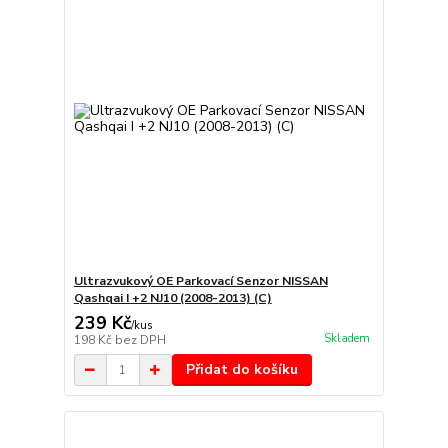
Ultrazvukový OE Parkovací Senzor NISSAN
Qashqai I +2 NJ10 (2008-2013) (C)
239 Kč
/
kus
Skladem
198 Kč
bez DPH
Přidat do košíku