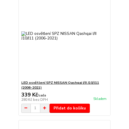
LED osvětlení SPZ NISSAN Qashqai I/II J10/J11
(2006-2021)
339 Kč
/
sada
Skladem
280 Kč
bez DPH
Přidat do košíku