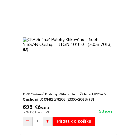
CKP Snímač Polohy Klikového Hřídele NISSAN
Qashqai I J10/NJ10/JJ10E (2006-2013) (B)
699 Kč
/
sada
Skladem
578 Kč
bez DPH
Přidat do košíku