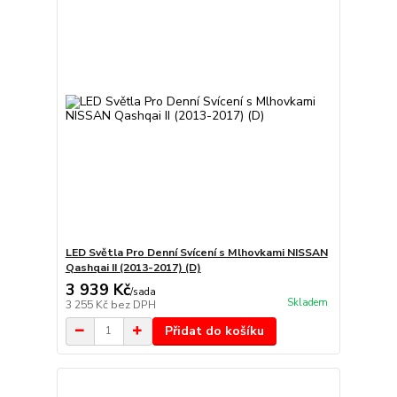
LED Světla Pro Denní Svícení s Mlhovkami NISSAN
Qashqai II (2013-2017) (D)
3 939 Kč
/
sada
Skladem
3 255 Kč
bez DPH
Přidat do košíku