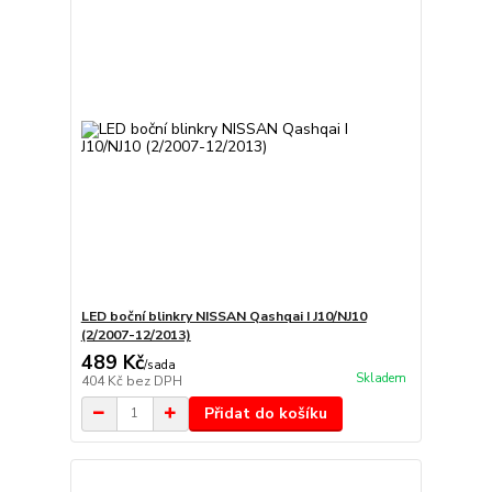
LED boční blinkry NISSAN Qashqai I J10/NJ10
(2/2007-12/2013)
489 Kč
/
sada
Skladem
404 Kč
bez DPH
Přidat do košíku