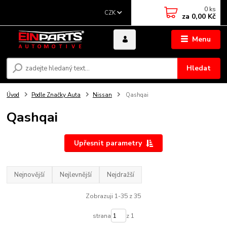
0
ks
CZK
za
0,00 Kč
Menu
Hledat
Úvod
Podle Značky Auta
Nissan
Qashqai
Qashqai
Upřesnit parametry
Nejnovější
Nejlevnější
Nejdražší
Zobrazuji 1-35 z 35
strana
z 1