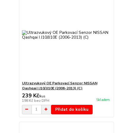
Ultrazvukový OE Parkovací Senzor NISSAN
Qashqai I J10/JJ10E (2006-2013) (C)
239 Kč
/
kus
Skladem
198 Kč
bez DPH
Přidat do košíku