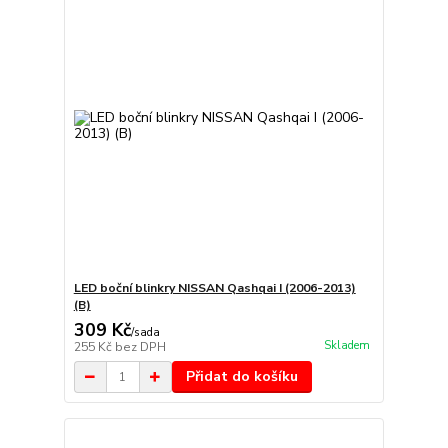
LED boční blinkry NISSAN Qashqai I (2006-2013)
(B)
309 Kč
/
sada
Skladem
255 Kč
bez DPH
Přidat do košíku