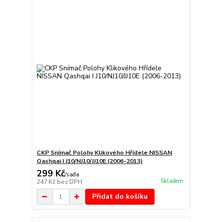
CKP Snímač Polohy Klikového Hřídele NISSAN
Qashqai I J10/NJ10/JJ10E (2006-2013)
299 Kč
/
sada
Skladem
247 Kč
bez DPH
Přidat do košíku