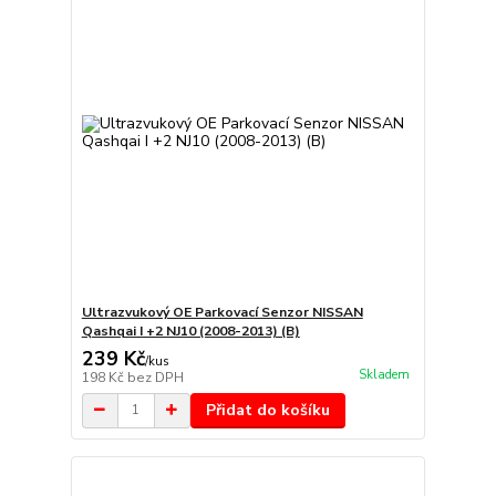
Ultrazvukový OE Parkovací Senzor NISSAN
Qashqai I +2 NJ10 (2008-2013) (B)
239 Kč
/
kus
Skladem
198 Kč
bez DPH
Přidat do košíku