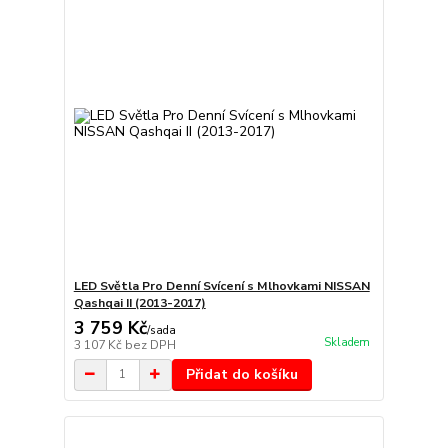
LED Světla Pro Denní Svícení s Mlhovkami NISSAN
Qashqai II (2013-2017)
3 759 Kč
/
sada
Skladem
3 107 Kč
bez DPH
Přidat do košíku