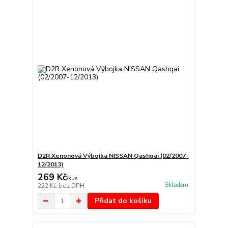
D2R Xenonová Výbojka NISSAN Qashqai (02/2007-
12/2013)
269 Kč
/
kus
Skladem
222 Kč
bez DPH
Přidat do košíku