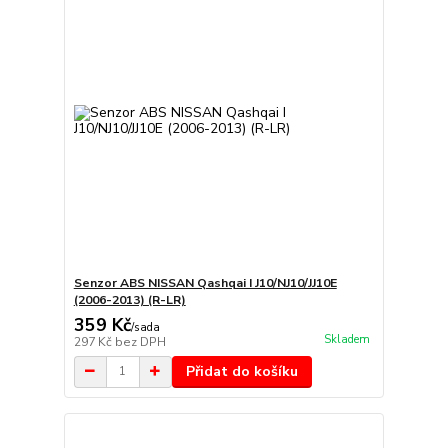
Senzor ABS NISSAN Qashqai I J10/NJ10/JJ10E
(2006-2013) (R-LR)
359 Kč
/
sada
Skladem
297 Kč
bez DPH
Přidat do košíku