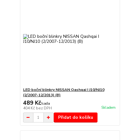
LED boční blinkry NISSAN Qashqai I J10/NJ10
(2/2007-12/2013) (B)
489 Kč
/
sada
Skladem
404 Kč
bez DPH
Přidat do košíku