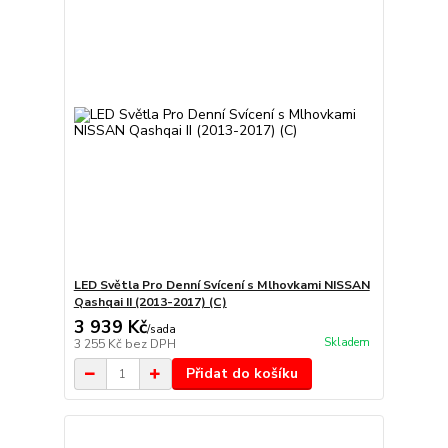
LED Světla Pro Denní Svícení s Mlhovkami NISSAN
Qashqai II (2013-2017) (C)
3 939 Kč
/
sada
Skladem
3 255 Kč
bez DPH
Přidat do košíku