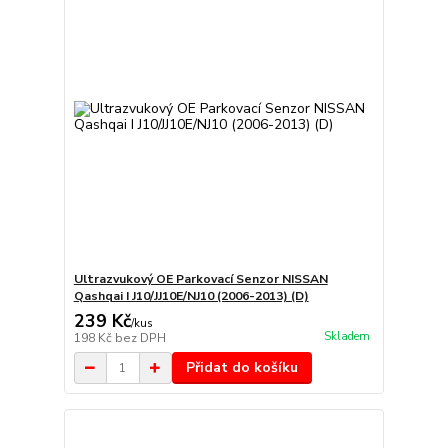
Ultrazvukový OE Parkovací Senzor NISSAN
Qashqai I J10/JJ10E/NJ10 (2006-2013) (D)
239 Kč
/
kus
Skladem
198 Kč
bez DPH
Přidat do košíku