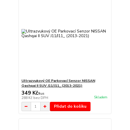
Ultrazvukový OE Parkovací Senzor NISSAN
Qashqai II SUV J11/J11_ (2013-2021)
349 Kč
/
kus
Skladem
288 Kč
bez DPH
Přidat do košíku