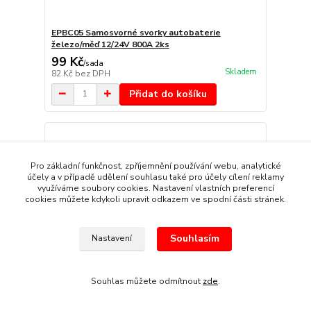
EPBC05 Samosvorné svorky autobaterie
železo/měď 12/24V 800A 2ks
99 Kč
/
sada
Skladem
82 Kč
bez DPH
Přidat do košíku
Pro základní funkčnost, zpříjemnění používání webu, analytické
účely a v případě udělení souhlasu také pro účely cílení reklamy
využíváme soubory cookies. Nastavení vlastních preferencí
cookies můžete kdykoli upravit odkazem ve spodní části stránek.
Souhlasím
Nastavení
Souhlas můžete odmítnout
zde
.