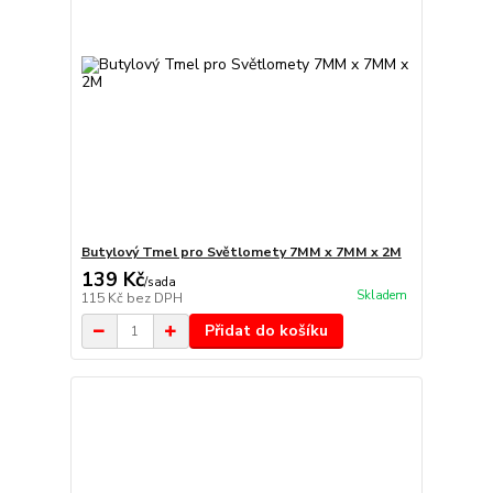
Butylový Tmel pro Světlomety 7MM x 7MM x 2M
139 Kč
/
sada
Skladem
115 Kč
bez DPH
Přidat do košíku