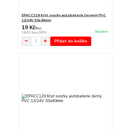
EPACC119 Kryt svorky autobaterie červený PVC
12/24V 53x40mm
19 Kč
/
kus
Skladem
16 Kč
bez DPH
Přidat do košíku