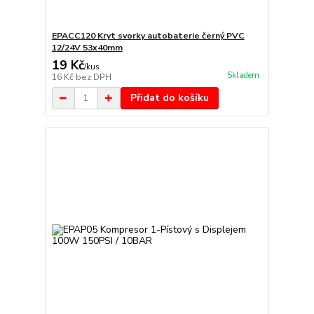
EPACC120 Kryt svorky autobaterie černý PVC
12/24V 53x40mm
19 Kč
/
kus
Skladem
16 Kč
bez DPH
Přidat do košíku