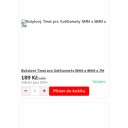
Butylový Tmel pro Světlomety 5MM x 6MM x 7M
189 Kč
/
sada
Skladem
156 Kč
bez DPH
Přidat do košíku