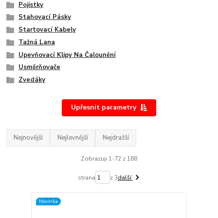
Pojistky
Stahovací Pásky
Startovací Kabely
Tažná Lana
Upevňovací Klipy Na Čalounění
Usměrňovače
Zvedáky
Upřesnit parametry
Nejnovější
Nejlevnější
Nejdražší
Zobrazuji 1-72 z 188
strana
z 3
další
Novinka