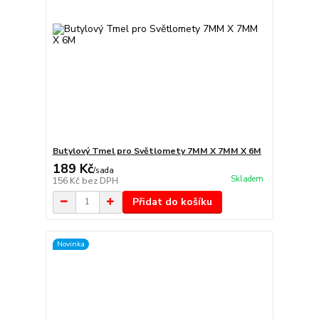
Butylový Tmel pro Světlomety 7MM X 7MM X 6M
189 Kč
/
sada
Skladem
156 Kč
bez DPH
Přidat do košíku
Novinka