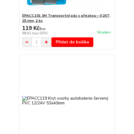
EPACC101 3M Transportní pás s přezkou – 0,25T,
25 mm, 2 ks
119 Kč
/
kus
Skladem
98 Kč
bez DPH
Přidat do košíku