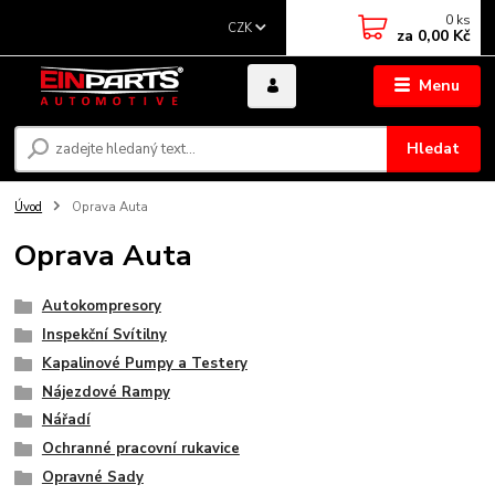
0
ks
CZK
za
0,00 Kč
Menu
Hledat
Úvod
Oprava Auta
Oprava Auta
Autokompresory
Inspekční Svítilny
Kapalinové Pumpy a Testery
Nájezdové Rampy
Nářadí
Ochranné pracovní rukavice
Opravné Sady