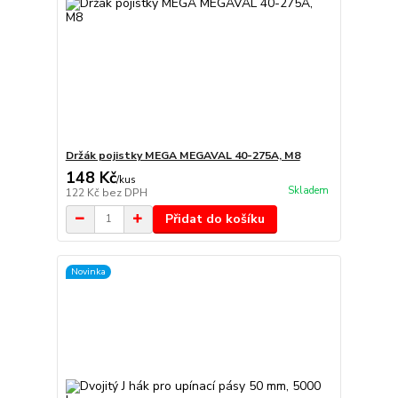
Držák pojistky MEGA MEGAVAL 40-275A, M8
148 Kč
/
kus
Skladem
122 Kč
bez DPH
Přidat do košíku
Novinka