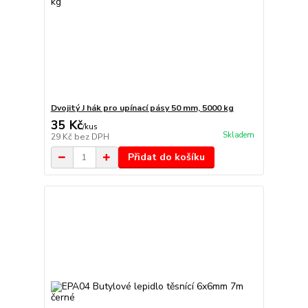
Dvojitý J hák pro upínací pásy 50 mm, 5000 kg
35 Kč
/
kus
Skladem
29 Kč
bez DPH
Přidat do košíku