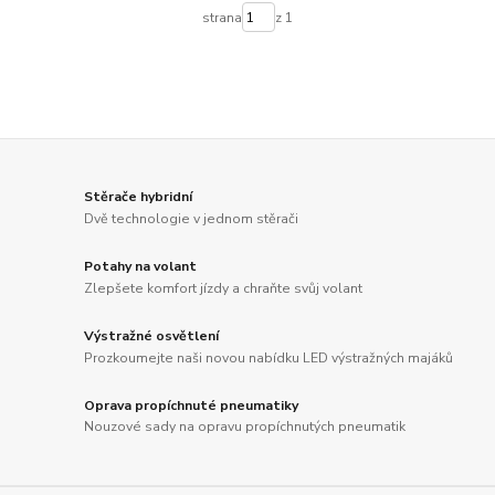
strana
z 1
Stěrače hybridní
Dvě technologie v jednom stěrači
Potahy na volant
Zlepšete komfort jízdy a chraňte svůj volant
Výstražné osvětlení
Prozkoumejte naši novou nabídku LED výstražných majáků
Oprava propíchnuté pneumatiky
Nouzové sady na opravu propíchnutých pneumatik