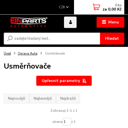
0
ks
CZK
za
0,00 Kč
Menu
Hledat
Úvod
Oprava Auta
Usměrňovače
Usměrňovače
Upřesnit parametry
Nejnovější
Nejlevnější
Nejdražší
Zobrazuji 1-1 z 1
strana
z 1