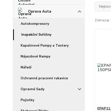
Nejnově
Oprava Auta
Zobrazuji 
Autokompresory
Inspekční Svítilny
Kapalinové Pumpy a Testery
Nájezdové Rampy
Nářadí
Ochranné pracovní rukavice
Opravné Sady
Pojistky
EPAP11 
Stahovací Pásky