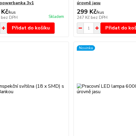
 powerbanka 3v1
úrovně jasu
 Kč
299 Kč
/
kus
/
kus
Skladem
č
bez DPH
247 Kč
bez DPH
Přidat do košíku
Přidat do ko
Novinka