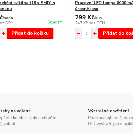
ekční svítilna (18 x SMD) s
Pracovní LED lampa 6000 mA
ankou
úrovně jasu
č
299 Kč
/
sada
/
kus
Skladem
ez DPH
247 Kč
bez DPH
Přidat do košíku
Přidat do ko
tahy na volant
Výstražné osvětlení
epšete komfort jízdy a chraňte
Prozkoumejte naši nov
ůj volant
LED výstražných maják