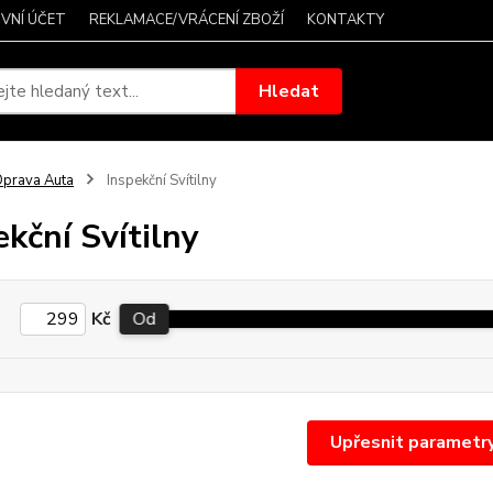
VNÍ ÚČET
REKLAMACE/VRÁCENÍ ZBOŽÍ
KONTAKTY
Hledat
prava Auta
Inspekční Svítilny
ekční Svítilny
Kč
Od
Upřesnit parametr