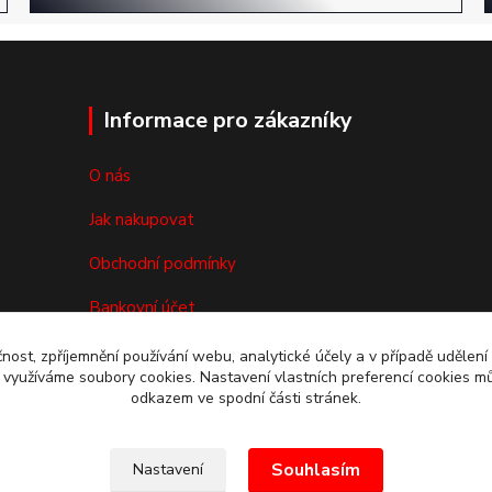
Informace pro zákazníky
O nás
Jak nakupovat
Obchodní podmínky
Bankovní účet
Reklamace/vrácení zboží
čnost, zpříjemnění používání webu, analytické účely a v případě udělení
y využíváme soubory cookies. Nastavení vlastních preferencí cookies mů
Kontakty
odkazem ve spodní části stránek.
Souhlasím
Nastavení