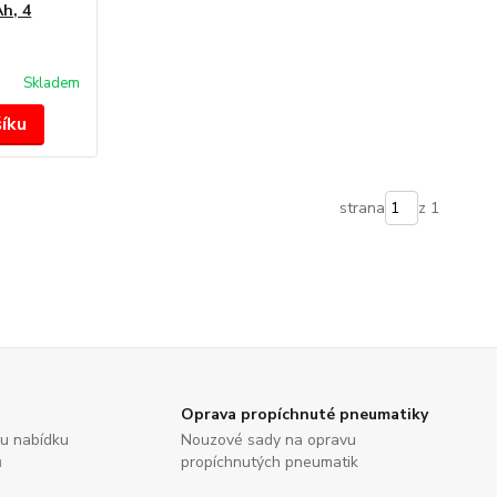
h, 4
Skladem
šíku
strana
z 1
Oprava propíchnuté pneumatiky
ou nabídku
Nouzové sady na opravu
ů
propíchnutých pneumatik