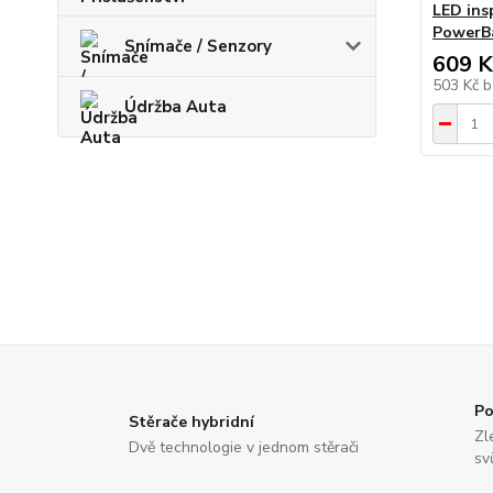
LED insp
PowerB
Snímače / Senzory
609 K
503 Kč
b
Údržba Auta
Po
Stěrače hybridní
Zl
Dvě technologie v jednom stěrači
sv