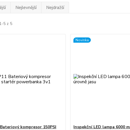
jší
Nejlevnější
Nejdražší
1-5 z 5
Novinka
Bateriový kompresor 150PSI
Inspekční LED lampa 6000 m