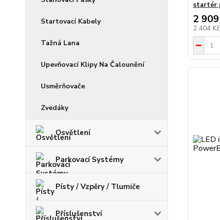
startér
2 909
Startovací Kabely
2 404 K
Tažná Lana
Upevňovací Klipy Na Čalounění
Usměrňovače
Zvedáky
Osvětlení
Parkovací Systémy
Písty / Vzpěry / Tlumiče
Příslušenství