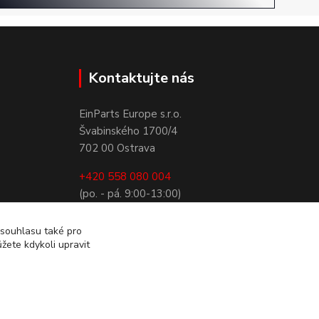
Kontaktujte nás
EinParts Europe s.r.o.
Švabinského 1700/4
702 00 Ostrava
+420 558 080 004
(po. - pá. 9:00-13:00)
obchod@einparts.cz
 souhlasu také pro
žete kdykoli upravit