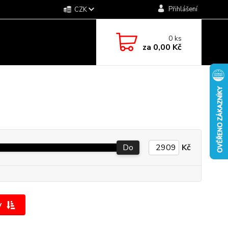
Přihlášení
CZK
0
ks
za
0,00 Kč
Do
Kč
y