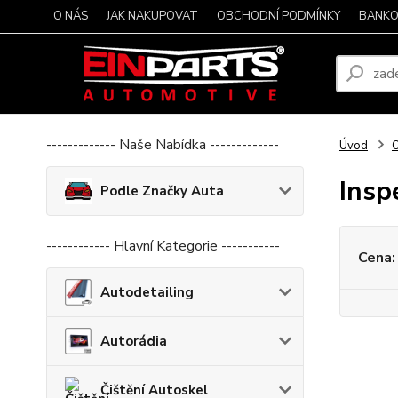
O NÁS
JAK NAKUPOVAT
OBCHODNÍ PODMÍNKY
BANKO
------------- Naše Nabídka -------------
Úvod
O
Insp
Podle Značky Auta
------------ Hlavní Kategorie -----------
Cena:
Autodetailing
Autorádia
Čištění Autoskel