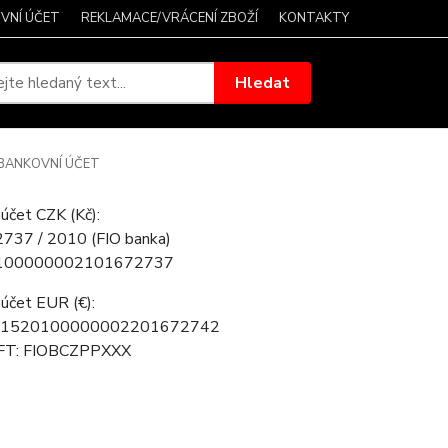
VNÍ ÚČET
REKLAMACE/VRÁCENÍ ZBOŽÍ
KONTAKTY
Hledat
BANKOVNÍ ÚČET
 účet CZK (Kč):
37 / 2010 (FIO banka)
100000002101672737
účet EUR (€):
CZ1520100000002201672742
FT: FIOBCZPPXXX