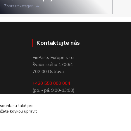
Zobrazit kategorii
Kontaktujte nás
EinParts Europe s.r.o.
Švabinského 1700/4
702 00 Ostrava
+420 558 080 004
(po. - pá. 9:00-13:00)
obchod@einparts.cz
 souhlasu také pro
žete kdykoli upravit