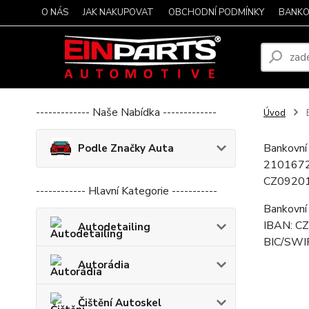
O NÁS
JAK NAKUPOVAT
OBCHODNÍ PODMÍNKY
BANKO
------------- Naše Nabídka -------------
Úvod
Bankovní
Podle Značky Auta
21016727
CZ0920
------------ Hlavní Kategorie -----------
Bankovní 
IBAN: 
Autodetailing
BIC/SWI
Autorádia
Čištění Autoskel