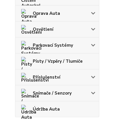
Oprava Auta
Osvětlení
Parkovací Systémy
Písty / Vzpěry / Tlumiče
Příslušenství
Snímače / Senzory
Údržba Auta