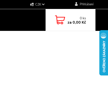
Přihlášení
CZK
0
ks
za
0,00 Kč