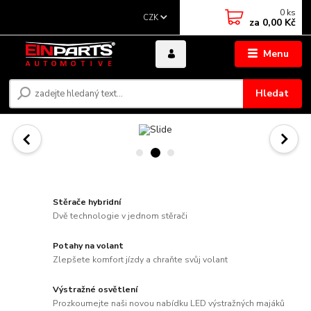
0
ks
CZK
za
0,00 Kč
Menu
Hledat
Stěrače hybridní
Dvě technologie v jednom stěrači
Potahy na volant
Zlepšete komfort jízdy a chraňte svůj volant
Výstražné osvětlení
Prozkoumejte naši novou nabídku LED výstražných majáků