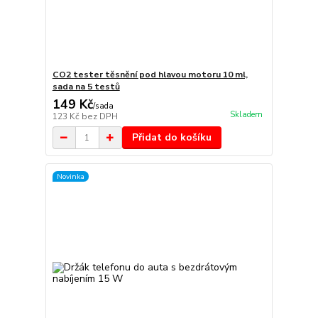
CO2 tester těsnění pod hlavou motoru 10 ml,
sada na 5 testů
149 Kč
/
sada
Skladem
123 Kč
bez DPH
Přidat do košíku
Novinka