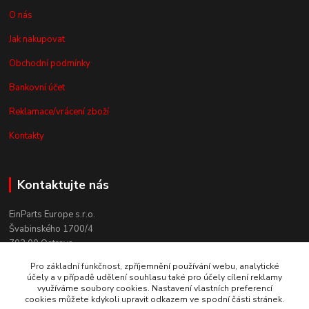
O nás
Jak nakupovat
Obchodní podmínky
Bankovní účet
Reklamace/vrácení zboží
Kontakty
Kontaktujte nás
EinParts Europe s.r.o.
Švabinského 1700/4
702 00 Ostrava
Pro základní funkčnost, zpříjemnění používání webu, analytické
+420 558 080 004
účely a v případě udělení souhlasu také pro účely cílení reklamy
(po. - pá. 9:00-13:00)
využíváme soubory cookies. Nastavení vlastních preferencí
cookies můžete kdykoli upravit odkazem ve spodní části stránek.
obchod@einparts.cz