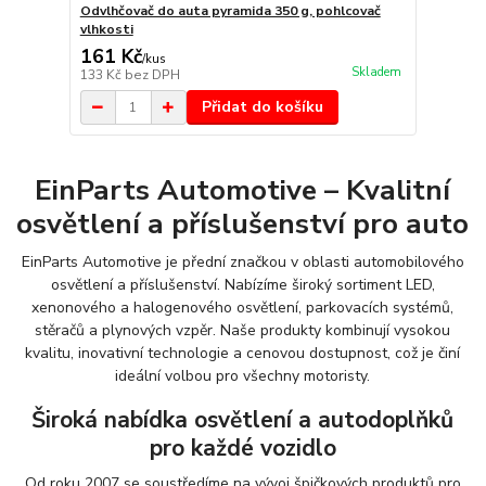
Odvlhčovač do auta pyramida 350 g, pohlcovač
vlhkosti
161 Kč
/
kus
Skladem
133 Kč
bez DPH
Přidat do košíku
EinParts Automotive – Kvalitní
osvětlení a příslušenství pro auto
EinParts Automotive je přední značkou v oblasti automobilového
osvětlení a příslušenství. Nabízíme široký sortiment LED,
xenonového a halogenového osvětlení, parkovacích systémů,
stěračů a plynových vzpěr. Naše produkty kombinují vysokou
kvalitu, inovativní technologie a cenovou dostupnost, což je činí
ideální volbou pro všechny motoristy.
Široká nabídka osvětlení a autodoplňků
pro každé vozidlo
Od roku 2007 se soustředíme na vývoj špičkových produktů pro