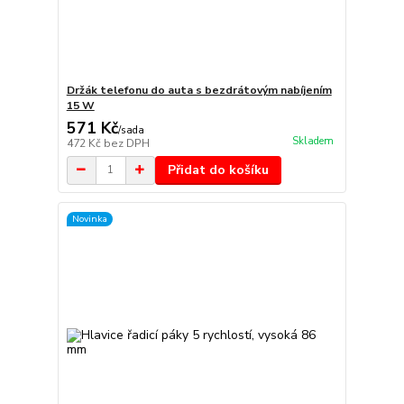
Držák telefonu do auta s bezdrátovým nabíjením
15 W
571 Kč
/
sada
Skladem
472 Kč
bez DPH
Přidat do košíku
Novinka