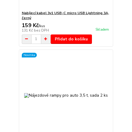
Nabíjecí kabel 3v1 USB-C micro USB Lightning 3A,
černý
159 Kč
/
kus
Skladem
131 Kč
bez DPH
Přidat do košíku
Novinka