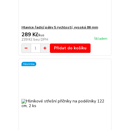
Hlavice řadicí páky 5 rychlostí, vysoká 86 mm
289 Kč
/
kus
Skladem
239 Kč
bez DPH
Přidat do košíku
Novinka