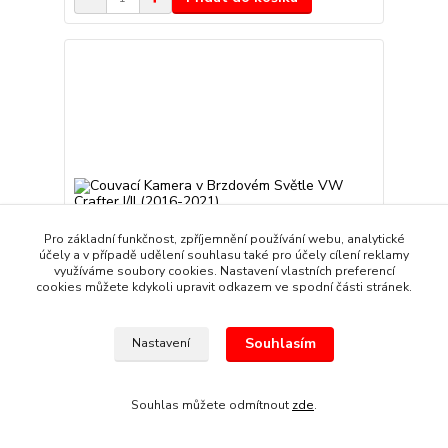
Pro základní funkčnost, zpříjemnění používání webu, analytické
účely a v případě udělení souhlasu také pro účely cílení reklamy
využíváme soubory cookies. Nastavení vlastních preferencí
cookies můžete kdykoli upravit odkazem ve spodní části stránek.
Souhlasím
Nastavení
Couvací Kamera v Brzdovém Světle VW Crafter
I/II (2016-2021)
2 429 Kč
/
kus
Souhlas můžete odmítnout
zde
.
Skladem
2 007 Kč
bez DPH
Přidat do košíku