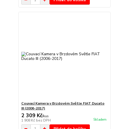
Couvací Kamera v Brzdovém Světle FIAT Ducato
III (2006-2017)
2 309 Kč
/
kus
Skladem
1 908 Kč
bez DPH
Přidat do košíku