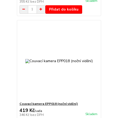
Skladem
355 Kč
bez DPH
Přidat do košíku
Couvací kamera EPP018 (noční vidění)
419 Kč
/
sada
Skladem
346 Kč
bez DPH