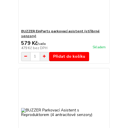
BUZZER EinParts parkovací asistent (stříbrné
senzory)
579 Kč
/
sada
Skladem
479 Kč
bez DPH
Přidat do košíku