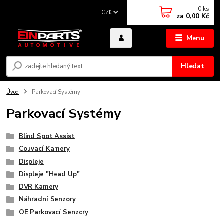
0
ks
CZK
za
0,00 Kč
Menu
Hledat
Úvod
Parkovací Systémy
Parkovací Systémy
Blind Spot Assist
Couvací Kamery
Displeje
Displeje "Head Up"
DVR Kamery
Náhradní Senzory
OE Parkovací Senzory