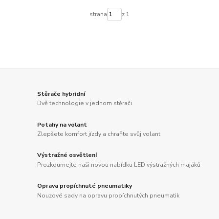
strana
z 1
Stěrače hybridní
Dvě technologie v jednom stěrači
Potahy na volant
Zlepšete komfort jízdy a chraňte svůj volant
Výstražné osvětlení
Prozkoumejte naši novou nabídku LED výstražných majáků
Oprava propíchnuté pneumatiky
Nouzové sady na opravu propíchnutých pneumatik