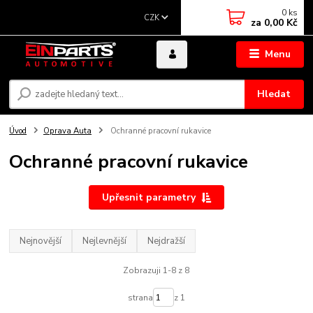
0
ks
CZK
za
0,00 Kč
Menu
Hledat
Úvod
Oprava Auta
Ochranné pracovní rukavice
Ochranné pracovní rukavice
Upřesnit parametry
Nejnovější
Nejlevnější
Nejdražší
Zobrazuji 1-8 z 8
strana
z 1