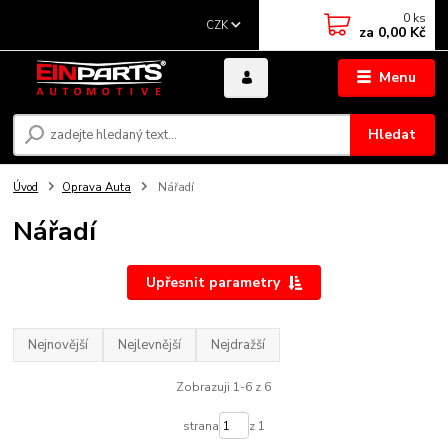
0
ks
CZK
za
0,00 Kč
Menu
Hledat
Úvod
Oprava Auta
Nářadí
Nářadí
Upřesnit parametry
Nejnovější
Nejlevnější
Nejdražší
Zobrazuji 1-6 z 6
strana
z 1