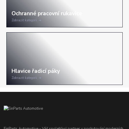
Zobrazit kategorii
Zobrazit kategorii
EinParts Automotive – Váš spolehlivý partner v poskytování moderních