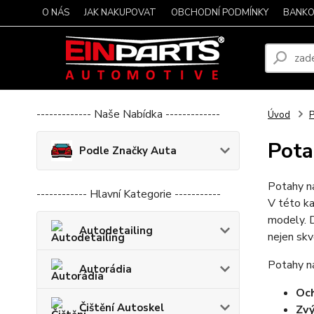
O NÁS
JAK NAKUPOVAT
OBCHODNÍ PODMÍNKY
BANKO
------------- Naše Nabídka -------------
Úvod
P
Pota
Podle Značky Auta
Potahy na
------------ Hlavní Kategorie -----------
V této ka
modely. D
Autodetailing
nejen skv
Potahy na 
Autorádia
Och
Čištění Autoskel
Zvý