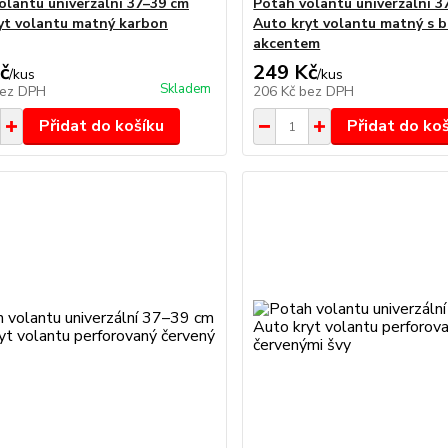
olantu univerzální 37–39 cm
Potah volantu univerzální 3
yt volantu matný karbon
Auto kryt volantu matný s b
akcentem
č
249 Kč
/
kus
/
kus
Skladem
ez DPH
206 Kč
bez DPH
Přidat do košíku
Přidat do ko