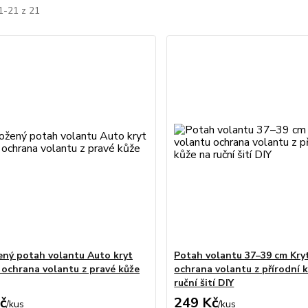
1-21 z 21
ený potah volantu Auto kryt
Potah volantu 37–39 cm Kry
 ochrana volantu z pravé kůže
ochrana volantu z přírodní 
ruční šití DIY
č
249 Kč
/
kus
/
kus