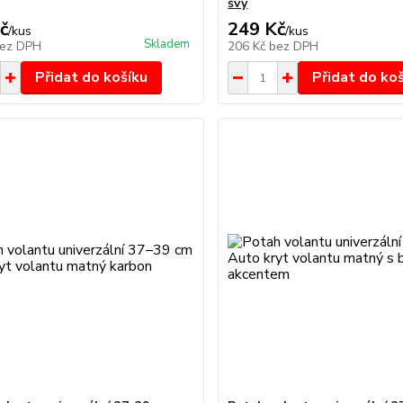
švy
č
249 Kč
/
kus
/
kus
Skladem
ez DPH
206 Kč
bez DPH
Přidat do košíku
Přidat do ko