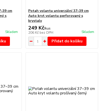
7–39 cm
Potah volantu univerzální 37–39 cm
ný s
Auto kryt volantu perforovaný s
krystaly
249 Kč
/
kus
Skladem
Skladem
206 Kč
bez DPH
šíku
Přidat do košíku