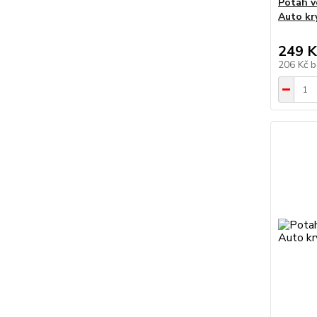
Potah v
Auto kr
249 K
206 Kč
b