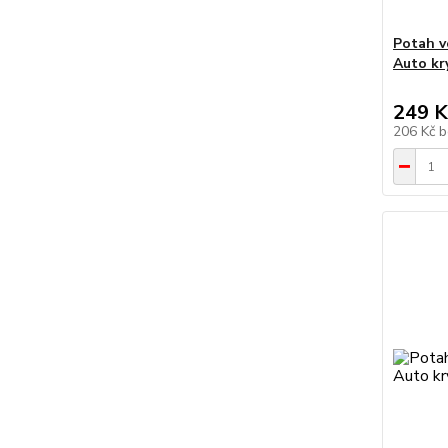
Potah v
Auto kr
249 K
206 Kč
b