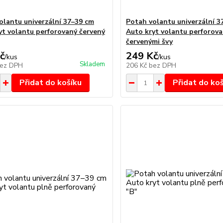
olantu univerzální 37–39 cm
Potah volantu univerzální 3
yt volantu perforovaný červený
Auto kryt volantu perforova
červenými švy
č
249 Kč
/
kus
/
kus
Skladem
ez DPH
206 Kč
bez DPH
Přidat do košíku
Přidat do ko