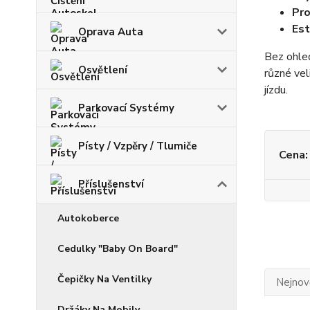
Pro
Est
Oprava Auta
Bez ohled
Osvětlení
různé vel
jízdu.
Parkovací Systémy
Písty / Vzpěry / Tlumiče
Cena:
Příslušenství
Autokoberce
Cedulky "Baby On Board"
Čepičky Na Ventilky
Nejnově
Držáky Na Mobily