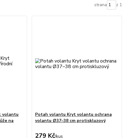
strana
z 1
t volantu
Potah volantu Kryt volantu ochrana
kůže na
volantu Ø37–38 cm protiskluzový
279 Kč
/
kus