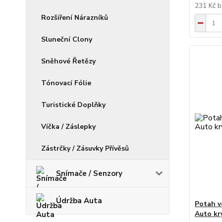
231 Kč
b
Rozšíření Nárazníků
Sluneční Clony
Sněhové Řetězy
Tónovací Fólie
Turistické Doplňky
Víčka / Záslepky
Zástrčky / Zásuvky Přívěsů
Snímače / Senzory
Údržba Auta
Potah v
Auto kr