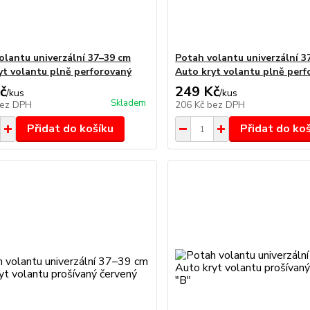
olantu univerzální 37–39 cm
Potah volantu univerzální 3
yt volantu plně perforovaný
Auto kryt volantu plně perf
č
249 Kč
/
kus
/
kus
Skladem
ez DPH
206 Kč
bez DPH
Přidat do košíku
Přidat do ko