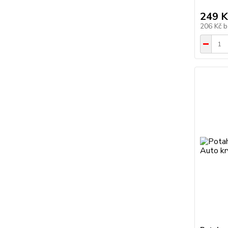
249 K
206 Kč
b