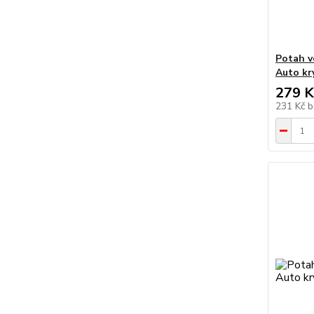
Potah v
Auto kr
279 K
231 Kč
b