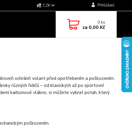
Přihlášení
CZK
0
ks
za
0,00 Kč
 zároveň ochránit volant před opotřebením a poškozením.
ároky různých řidičů – od klasických až po sportovní
derní karbonové vlákno, si můžete vybrat potah, který
echanickým poškozením.