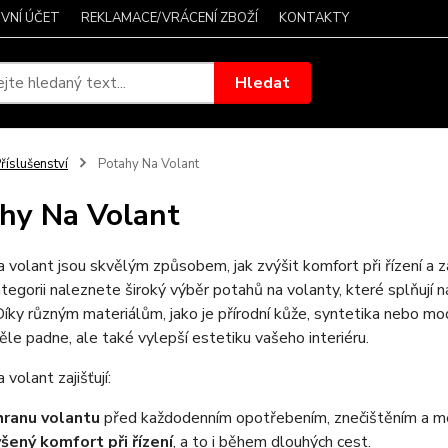
VNÍ ÚČET
REKLAMACE/VRÁCENÍ ZBOŽÍ
KONTAKTY
Hledat
říslušenství
Potahy Na Volant
hy Na Volant
 volant jsou skvělým způsobem, jak zvýšit komfort při řízení a
tegorii naleznete široký výběr potahů na volanty, které splňují n
íky různým materiálům, jako je přírodní kůže, syntetika nebo mo
ěle padne, ale také vylepší estetiku vašeho interiéru.
volant zajišťují:
ranu volantu
před každodenním opotřebením, znečištěním a m
šený komfort při řízení
, a to i během dlouhých cest.