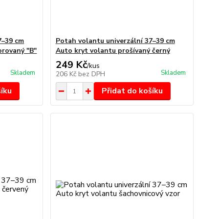
7–39 cm
Potah volantu univerzální 37–39 cm
orovaný "B"
Auto kryt volantu prošívaný černý
249 Kč
/
kus
Skladem
Skladem
206 Kč
bez DPH
šíku
Přidat do košíku