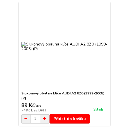
Silikonový obal na klíče AUDI A2 8Z0 (1999-2005)
(P)
89 Kč
/
kus
Skladem
74 Kč
bez DPH
Přidat do košíku