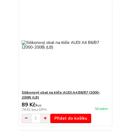
Silikonový obal na klíče AUDI A4 B6/B7 (2000-
2008) (LB)
89 Kč
/
kus
Skladem
74 Kč
bez DPH
Přidat do košíku