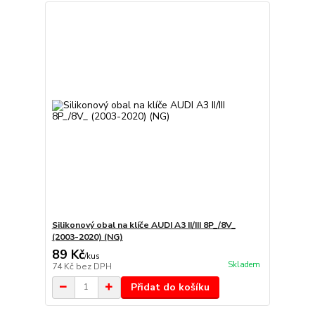
Silikonový obal na klíče AUDI A3 II/III 8P_/8V_
(2003-2020) (NG)
89 Kč
/
kus
Skladem
74 Kč
bez DPH
Přidat do košíku