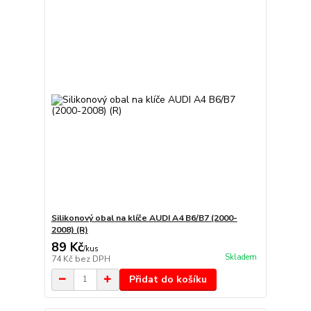
Silikonový obal na klíče AUDI A4 B6/B7 (2000-
2008) (R)
89 Kč
/
kus
Skladem
74 Kč
bez DPH
Přidat do košíku