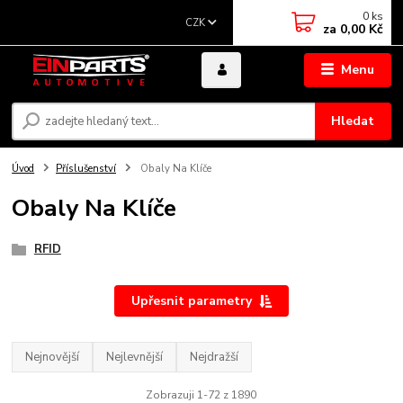
0
ks
CZK
za
0,00 Kč
Menu
Hledat
Úvod
Příslušenství
Obaly Na Klíče
Obaly Na Klíče
RFID
Upřesnit parametry
Nejnovější
Nejlevnější
Nejdražší
Zobrazuji 1-72 z 1890