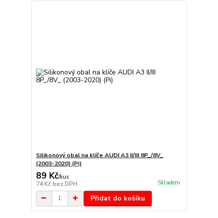
Silikonový obal na klíče AUDI A3 II/III 8P_/8V_
(2003-2020) (Pi)
89 Kč
/
kus
Skladem
74 Kč
bez DPH
Přidat do košíku