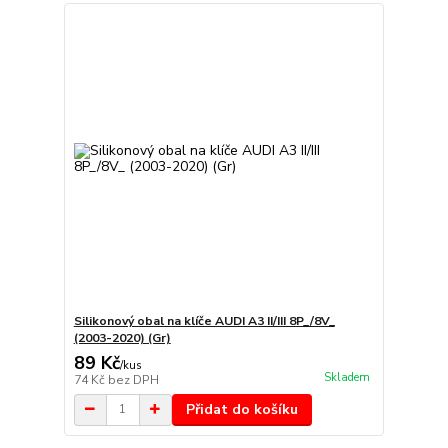
Silikonový obal na klíče AUDI A3 II/III 8P_/8V_
(2003-2020) (Gr)
89 Kč
/
kus
Skladem
74 Kč
bez DPH
Přidat do košíku