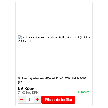
Silikonový obal na klíče AUDI A2 8Z0 (1999-2005)
(LB)
89 Kč
/
kus
Skladem
74 Kč
bez DPH
Přidat do košíku