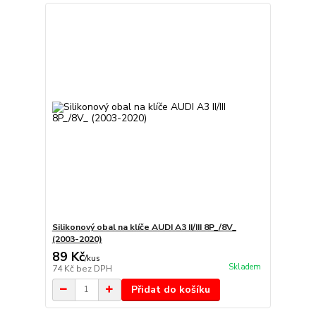
Silikonový obal na klíče AUDI A3 II/III 8P_/8V_
(2003-2020)
89 Kč
/
kus
Skladem
74 Kč
bez DPH
Přidat do košíku