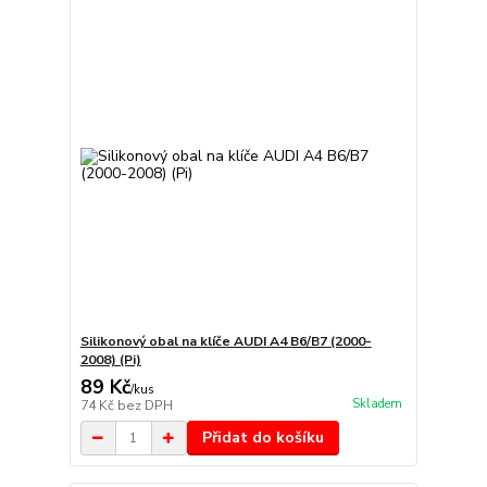
Silikonový obal na klíče AUDI A4 B6/B7 (2000-
2008) (Pi)
89 Kč
/
kus
Skladem
74 Kč
bez DPH
Přidat do košíku