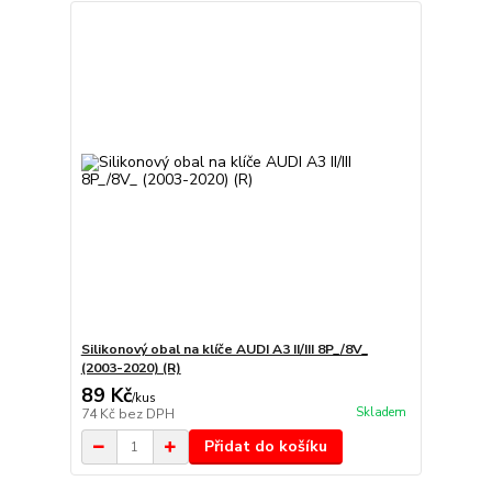
Silikonový obal na klíče AUDI A3 II/III 8P_/8V_
(2003-2020) (R)
89 Kč
/
kus
Skladem
74 Kč
bez DPH
Přidat do košíku