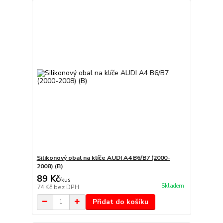
Silikonový obal na klíče AUDI A4 B6/B7 (2000-
2008) (B)
89 Kč
/
kus
Skladem
74 Kč
bez DPH
Přidat do košíku