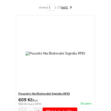
strana
z 27
další
Pouzdro Na Blokování Signálu RFID
609 Kč
/
kus
Skladem
503 Kč
bez DPH