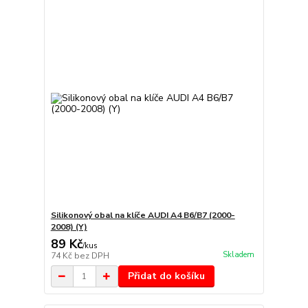
Silikonový obal na klíče AUDI A4 B6/B7 (2000-
2008) (Y)
89 Kč
/
kus
Skladem
74 Kč
bez DPH
Přidat do košíku