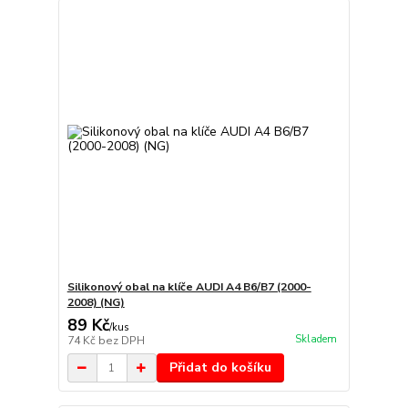
Silikonový obal na klíče AUDI A4 B6/B7 (2000-
2008) (NG)
89 Kč
/
kus
Skladem
74 Kč
bez DPH
Přidat do košíku