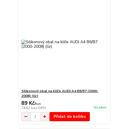
Silikonový obal na klíče AUDI A4 B6/B7 (2000-
2008) (Gr)
89 Kč
/
kus
Skladem
74 Kč
bez DPH
Přidat do košíku