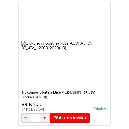
Silikonový obal na klíče AUDI A3 II/III 8P_/8V_
(2003-2020) (B)
89 Kč
/
kus
Skladem
74 Kč
bez DPH
Přidat do košíku