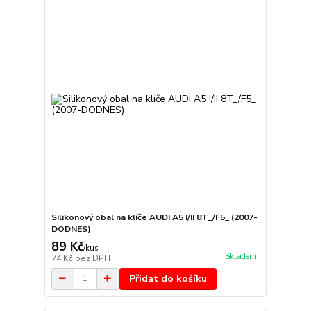
Silikonový obal na klíče AUDI A5 I/II 8T_/F5_ (2007-
DODNES)
89 Kč
/
kus
Skladem
74 Kč
bez DPH
Přidat do košíku