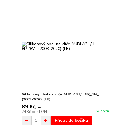
Silikonový obal na klíče AUDI A3 II/III 8P_/8V_
(2003-2020) (LB)
89 Kč
/
kus
Skladem
74 Kč
bez DPH
Přidat do košíku