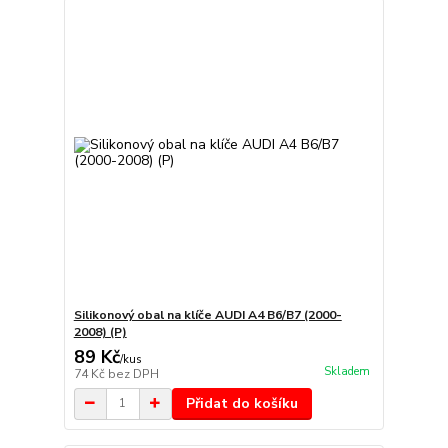
Silikonový obal na klíče AUDI A4 B6/B7 (2000-
2008) (P)
89 Kč
/
kus
Skladem
74 Kč
bez DPH
Přidat do košíku