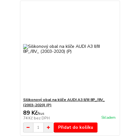
Silikonový obal na klíče AUDI A3 II/III 8P_/8V_
(2003-2020) (P)
89 Kč
/
kus
Skladem
74 Kč
bez DPH
Přidat do košíku