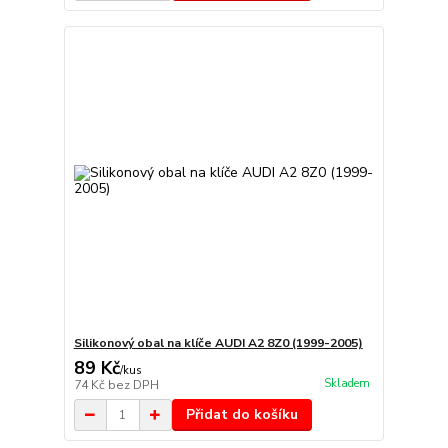
Silikonový obal na klíče AUDI A2 8Z0 (1999-2005)
89 Kč
/
kus
Skladem
74 Kč
bez DPH
Přidat do košíku