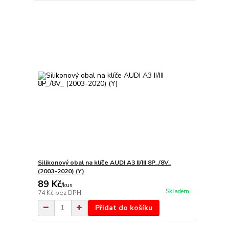
Silikonový obal na klíče AUDI A3 II/III 8P_/8V_
(2003-2020) (Y)
89 Kč
/
kus
Skladem
74 Kč
bez DPH
Přidat do košíku