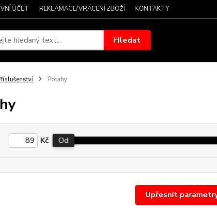
VNÍ ÚČET
REKLAMACE/VRÁCENÍ ZBOŽÍ
KONTAKTY
Hledat
říslušenství
Potahy
hy
Kč
Od
Upřesnit parametr