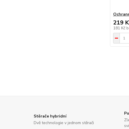
Ochrann
219 K
181 Kč
b
Po
Stěrače hybridní
Zl
Dvě technologie v jednom stěrači
sv