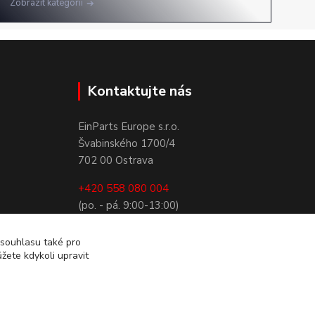
Zobrazit kategorii
Kontaktujte nás
EinParts Europe s.r.o.
Švabinského 1700/4
702 00 Ostrava
+420 558 080 004
(po. - pá. 9:00-13:00)
obchod@einparts.cz
 souhlasu také pro
žete kdykoli upravit