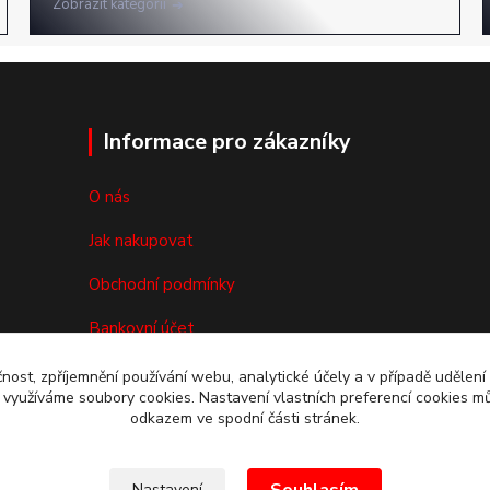
Zobrazit kategorii
Informace pro zákazníky
O nás
Jak nakupovat
Obchodní podmínky
Bankovní účet
Reklamace/vrácení zboží
čnost, zpříjemnění používání webu, analytické účely a v případě udělení
y využíváme soubory cookies. Nastavení vlastních preferencí cookies mů
Kontakty
odkazem ve spodní části stránek.
Nastavení