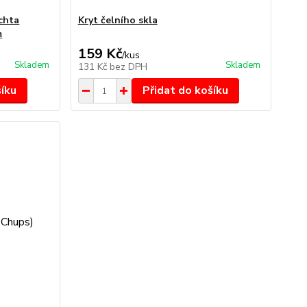
chta
Kryt čelního skla
m
159 Kč
/
kus
Skladem
Skladem
131 Kč
bez DPH
šíku
Přidat do košíku