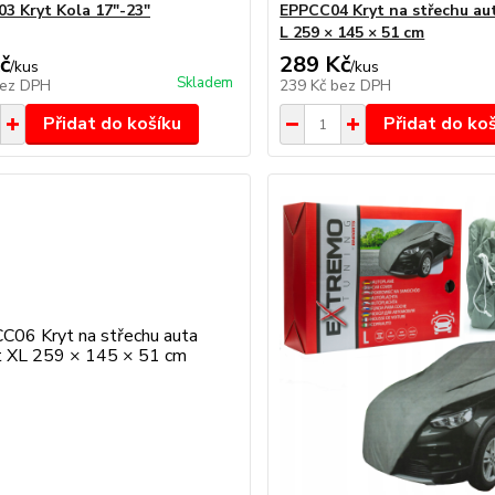
 Kryt Kola 17"-23"
EPPCC04 Kryt na střechu aut
L 259 × 145 × 51 cm
č
289 Kč
/
kus
/
kus
Skladem
ez DPH
239 Kč
bez DPH
Přidat do košíku
Přidat do ko