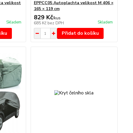
a velikost
EPPCC05 Autoplachta velikost M 406 ×
165 × 119 cm
829 Kč
/
kus
Skladem
Skladem
685 Kč
bez DPH
šíku
Přidat do košíku