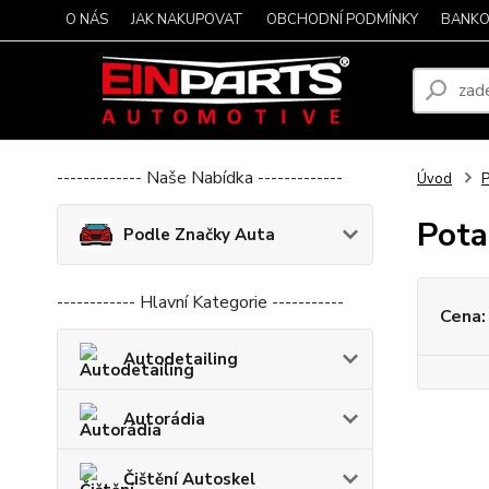
O NÁS
JAK NAKUPOVAT
OBCHODNÍ PODMÍNKY
BANKO
------------- Naše Nabídka -------------
Úvod
P
Pota
Podle Značky Auta
------------ Hlavní Kategorie -----------
Cena:
Autodetailing
Autorádia
Čištění Autoskel