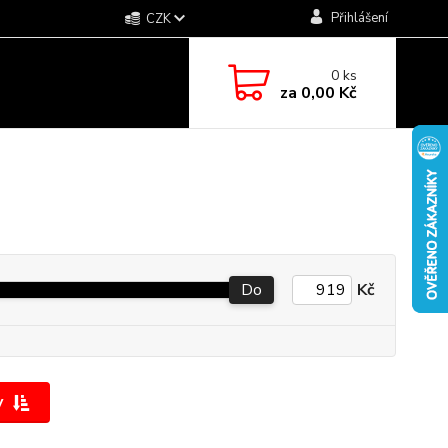
Přihlášení
CZK
0
ks
za
0,00 Kč
Do
Kč
y