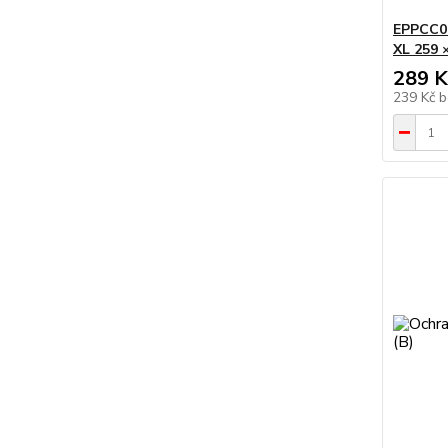
EPPCC06
XL 259 
289 K
239 Kč
b