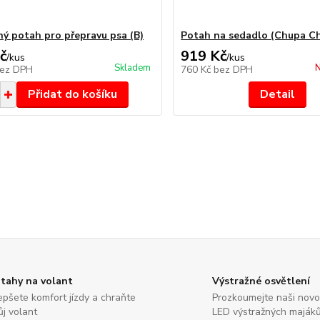
ý potah pro přepravu psa (B)
Potah na sedadlo (Chupa Ch
č
919 Kč
/
kus
/
kus
Skladem
N
ez DPH
760 Kč
bez DPH
Přidat do košíku
Detail
tahy na volant
Výstražné osvětlení
epšete komfort jízdy a chraňte
Prozkoumejte naši nov
ůj volant
LED výstražných maják