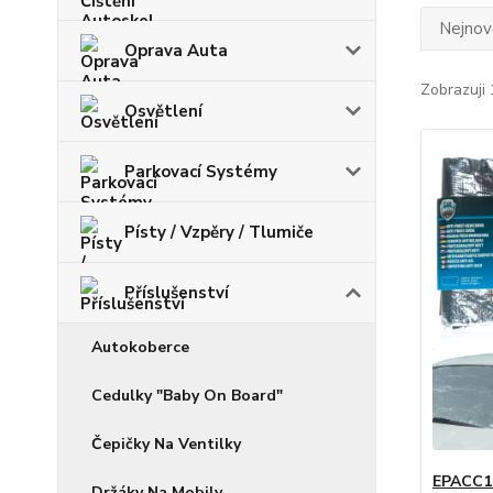
Nejnově
Oprava Auta
Zobrazuji 
Osvětlení
Parkovací Systémy
Písty / Vzpěry / Tlumiče
Příslušenství
Autokoberce
Cedulky "Baby On Board"
Čepičky Na Ventilky
EPACC10
Držáky Na Mobily