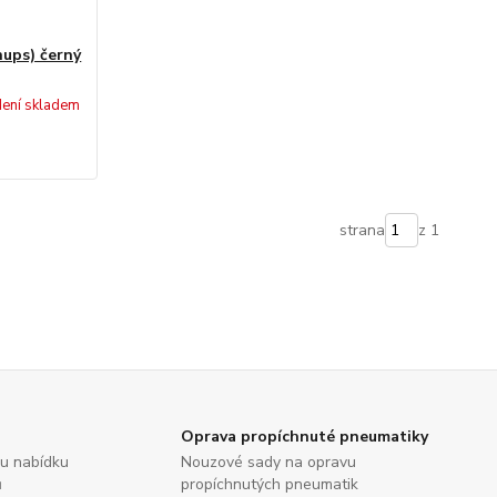
ups) černý
ení skladem
strana
z 1
Oprava propíchnuté pneumatiky
ou nabídku
Nouzové sady na opravu
ů
propíchnutých pneumatik