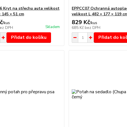
 Kryt na střechu auta velikost
EPPCC07 Ochranná autopla
× 145 × 51 cm
velikost L 482 × 177 × 119 c
č
829 Kč
/
kus
/
kus
Skladem
ez DPH
685 Kč
bez DPH
Přidat do košíku
Přidat do ko