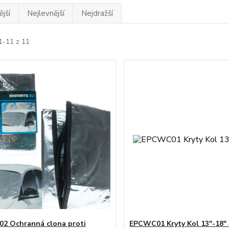
jší
Nejlevnější
Nejdražší
1-11 z 11
2 Ochranná clona proti
EPCWC01 Kryty Kol 13"-18" 