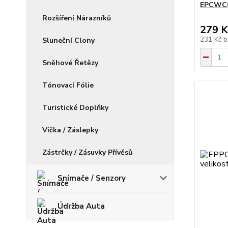
EPCWC03
Rozšíření Nárazníků
279 K
231 Kč
b
Sluneční Clony
Sněhové Řetězy
Tónovací Fólie
Turistické Doplňky
Víčka / Záslepky
Zástrčky / Zásuvky Přívěsů
Snímače / Senzory
Údržba Auta